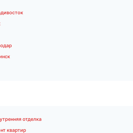
адивосток
к
нодар
инск
утренняя отделка
нт квартир