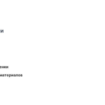
ми
енки
 материалов