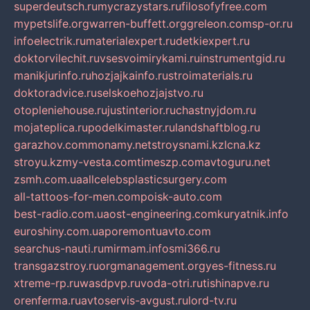
superdeutsch.ru
mycrazystars.ru
filosofyfree.com
mypetslife.org
warren-buffett.org
greleon.com
sp-or.ru
infoelectrik.ru
materialexpert.ru
detkiexpert.ru
doktorvilechit.ru
vsesvoimirykami.ru
instrumentgid.ru
manikjurinfo.ru
hozjajkainfo.ru
stroimaterials.ru
doktoradvice.ru
selskoehozjajstvo.ru
otopleniehouse.ru
justinterior.ru
chastnyjdom.ru
mojateplica.ru
podelkimaster.ru
landshaftblog.ru
garazhov.com
monamy.net
stroysnami.kz
lcna.kz
stroyu.kz
my-vesta.com
timeszp.com
avtoguru.net
zsmh.com.ua
allcelebsplasticsurgery.com
all-tattoos-for-men.com
poisk-auto.com
best-radio.com.ua
ost-engineering.com
kuryatnik.info
euroshiny.com.ua
poremontuavto.com
searchus-nauti.ru
mirmam.info
smi366.ru
transgazstroy.ru
orgmanagement.org
yes-fitness.ru
xtreme-rp.ru
wasdpvp.ru
voda-otri.ru
tishinapve.ru
orenferma.ru
avtoservis-avgust.ru
lord-tv.ru