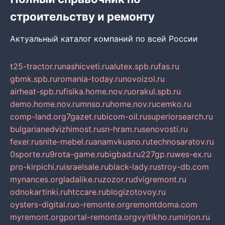
строительству и ремонту
Актуальный каталог компаний по всей России
t25-tractor.ru
nashicveti.ru
alutex.spb.ru
fas.ru
gbmk.spb.ru
romania-today.ru
novoizol.ru
airheat-spb.ru
fisika.home.nov.ru
orakul.spb.ru
demo.home.nov.ru
mnso.ru
home.nov.ru
cemko.ru
comp-land.org
7gazet.ru
bicom-oil.ru
superiorsearch.ru
bulgarianedvizhimost.ru
sn-hram.ru
senovosti.ru
fexer.ru
snite-mebel.ru
anamvkusno.ru
technosaratov.ru
0sporte.ru
9rota-game.ru
bigbad.ru
227gp.ru
wes-ex.ru
pro-kirpichi.ru
israelsale.ru
black-lady.ru
stroy-db.com
mynances.org
ladalike.ru
zozor.ru
dvigremont.ru
odnokartinki.ru
htccare.ru
blogizotovoy.ru
oysters-digital.ru
o-remonte.org
remontdoma.com
myremont.org
portal-remonta.org
vyitikho.ru
mirjon.ru