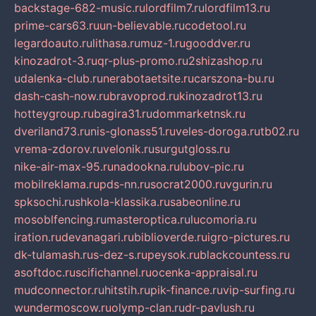
backstage-682-music.ru
lordfilm7.ru
lordfilm13.ru
prime-cars63.ru
un-believable.ru
codetool.ru
legardoauto.ru
lithasa.ru
muz-1.ru
gooddver.ru
kinozadrot-3.ru
qr-plus-promo.ru
2shizashop.ru
udalenka-club.ru
nerabotaetsite.ru
carszona-bu.ru
dash-cash-now.ru
bravoprod.ru
kinozadrot13.ru
hotteygroup.ru
bagira31.ru
dommarketnsk.ru
dveriland73.ru
nis-glonass51.ru
veles-doroga.ru
tb02.ru
vrema-zdorov.ru
velonik.ru
surgutgloss.ru
nike-air-max-95.ru
nadookna.ru
lubov-pic.ru
mobilreklama.ru
pds-nn.ru
socrat2000.ru
vgurin.ru
spksochi.ru
shkola-klassika.ru
sabeonline.ru
mosoblfencing.ru
masteroptica.ru
lucomoria.ru
iration.ru
devanagari.ru
biblioverde.ru
igro-pictures.ru
dk-tulamash.ru
s-dez-s.ru
peysok.ru
blackcountess.ru
asoftdoc.ru
scifichannel.ru
ocenka-appraisal.ru
mudconnector.ru
hitstih.ru
pik-finance.ru
vip-surfing.ru
wundermoscow.ru
olymp-clan.ru
dr-pavlush.ru