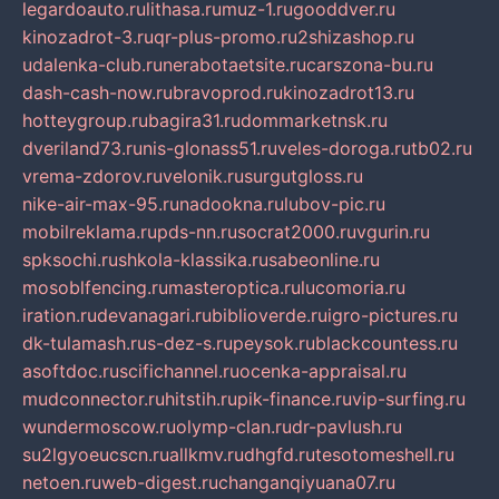
legardoauto.ru
lithasa.ru
muz-1.ru
gooddver.ru
kinozadrot-3.ru
qr-plus-promo.ru
2shizashop.ru
udalenka-club.ru
nerabotaetsite.ru
carszona-bu.ru
dash-cash-now.ru
bravoprod.ru
kinozadrot13.ru
hotteygroup.ru
bagira31.ru
dommarketnsk.ru
dveriland73.ru
nis-glonass51.ru
veles-doroga.ru
tb02.ru
vrema-zdorov.ru
velonik.ru
surgutgloss.ru
nike-air-max-95.ru
nadookna.ru
lubov-pic.ru
mobilreklama.ru
pds-nn.ru
socrat2000.ru
vgurin.ru
spksochi.ru
shkola-klassika.ru
sabeonline.ru
mosoblfencing.ru
masteroptica.ru
lucomoria.ru
iration.ru
devanagari.ru
biblioverde.ru
igro-pictures.ru
dk-tulamash.ru
s-dez-s.ru
peysok.ru
blackcountess.ru
asoftdoc.ru
scifichannel.ru
ocenka-appraisal.ru
mudconnector.ru
hitstih.ru
pik-finance.ru
vip-surfing.ru
wundermoscow.ru
olymp-clan.ru
dr-pavlush.ru
su2lgyoeucscn.ru
allkmv.ru
dhgfd.ru
tesotomeshell.ru
netoen.ru
web-digest.ru
changanqiyuana07.ru