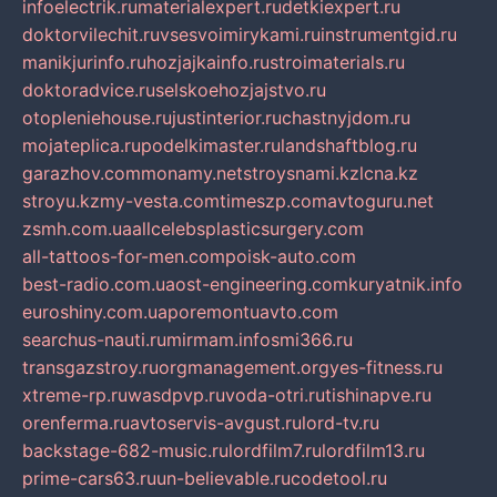
infoelectrik.ru
materialexpert.ru
detkiexpert.ru
doktorvilechit.ru
vsesvoimirykami.ru
instrumentgid.ru
manikjurinfo.ru
hozjajkainfo.ru
stroimaterials.ru
doktoradvice.ru
selskoehozjajstvo.ru
otopleniehouse.ru
justinterior.ru
chastnyjdom.ru
mojateplica.ru
podelkimaster.ru
landshaftblog.ru
garazhov.com
monamy.net
stroysnami.kz
lcna.kz
stroyu.kz
my-vesta.com
timeszp.com
avtoguru.net
zsmh.com.ua
allcelebsplasticsurgery.com
all-tattoos-for-men.com
poisk-auto.com
best-radio.com.ua
ost-engineering.com
kuryatnik.info
euroshiny.com.ua
poremontuavto.com
searchus-nauti.ru
mirmam.info
smi366.ru
transgazstroy.ru
orgmanagement.org
yes-fitness.ru
xtreme-rp.ru
wasdpvp.ru
voda-otri.ru
tishinapve.ru
orenferma.ru
avtoservis-avgust.ru
lord-tv.ru
backstage-682-music.ru
lordfilm7.ru
lordfilm13.ru
prime-cars63.ru
un-believable.ru
codetool.ru