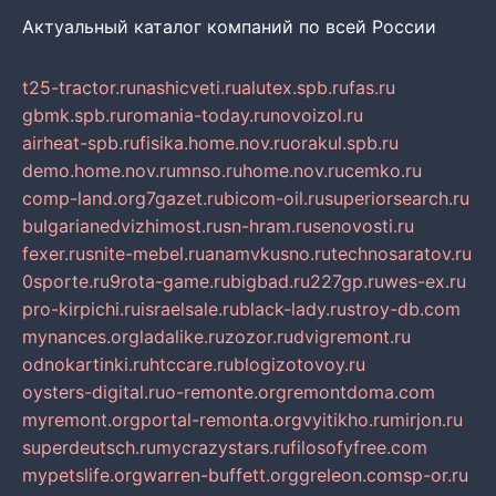
Актуальный каталог компаний по всей России
t25-tractor.ru
nashicveti.ru
alutex.spb.ru
fas.ru
gbmk.spb.ru
romania-today.ru
novoizol.ru
airheat-spb.ru
fisika.home.nov.ru
orakul.spb.ru
demo.home.nov.ru
mnso.ru
home.nov.ru
cemko.ru
comp-land.org
7gazet.ru
bicom-oil.ru
superiorsearch.ru
bulgarianedvizhimost.ru
sn-hram.ru
senovosti.ru
fexer.ru
snite-mebel.ru
anamvkusno.ru
technosaratov.ru
0sporte.ru
9rota-game.ru
bigbad.ru
227gp.ru
wes-ex.ru
pro-kirpichi.ru
israelsale.ru
black-lady.ru
stroy-db.com
mynances.org
ladalike.ru
zozor.ru
dvigremont.ru
odnokartinki.ru
htccare.ru
blogizotovoy.ru
oysters-digital.ru
o-remonte.org
remontdoma.com
myremont.org
portal-remonta.org
vyitikho.ru
mirjon.ru
superdeutsch.ru
mycrazystars.ru
filosofyfree.com
mypetslife.org
warren-buffett.org
greleon.com
sp-or.ru