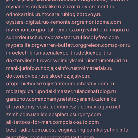
mynances.org
ladalike.ru
zozor.ru
dvigremont.ru
odnokartinki.ru
htccare.ru
blogizotovoy.ru
oysters-digital.ru
o-remonte.org
remontdoma.com
myremont.org
portal-remonta.org
vyitikho.ru
mirjon.ru
superdeutsch.ru
mycrazystars.ru
filosofyfree.com
mypetslife.org
warren-buffett.org
greleon.com
sp-or.ru
infoelectrik.ru
materialexpert.ru
detkiexpert.ru
doktorvilechit.ru
vsesvoimirykami.ru
instrumentgid.ru
manikjurinfo.ru
hozjajkainfo.ru
stroimaterials.ru
doktoradvice.ru
selskoehozjajstvo.ru
otopleniehouse.ru
justinterior.ru
chastnyjdom.ru
mojateplica.ru
podelkimaster.ru
landshaftblog.ru
garazhov.com
monamy.net
stroysnami.kz
lcna.kz
stroyu.kz
my-vesta.com
timeszp.com
avtoguru.net
zsmh.com.ua
allcelebsplasticsurgery.com
all-tattoos-for-men.com
poisk-auto.com
best-radio.com.ua
ost-engineering.com
kuryatnik.info
euroshiny.com.ua
poremontuavto.com