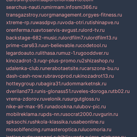
searchus-nauti.ru
mirmam.info
smi366.ru
transgazstroy.ru
orgmanagement.org
yes-fitness.ru
xtreme-rp.ru
wasdpvp.ru
voda-otri.ru
tishinapve.ru
orenferma.ru
avtoservis-avgust.ru
lord-tv.ru
backstage-682-music.ru
lordfilm7.ru
lordfilm13.ru
prime-cars63.ru
un-believable.ru
codetool.ru
legardoauto.ru
lithasa.ru
muz-1.ru
gooddver.ru
kinozadrot-3.ru
qr-plus-promo.ru
2shizashop.ru
udalenka-club.ru
nerabotaetsite.ru
carszona-bu.ru
dash-cash-now.ru
bravoprod.ru
kinozadrot13.ru
hotteygroup.ru
bagira31.ru
dommarketnsk.ru
dveriland73.ru
nis-glonass51.ru
veles-doroga.ru
tb02.ru
vrema-zdorov.ru
velonik.ru
surgutgloss.ru
nike-air-max-95.ru
nadookna.ru
lubov-pic.ru
mobilreklama.ru
pds-nn.ru
socrat2000.ru
vgurin.ru
spksochi.ru
shkola-klassika.ru
sabeonline.ru
mosoblfencing.ru
masteroptica.ru
lucomoria.ru