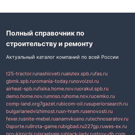
Полный справочник по
строительству и ремонту
Актуальный каталог компаний по всей России
t25-tractor.ru
nashicveti.ru
alutex.spb.ru
fas.ru
gbmk.spb.ru
romania-today.ru
novoizol.ru
airheat-spb.ru
fisika.home.nov.ru
orakul.spb.ru
demo.home.nov.ru
mnso.ru
home.nov.ru
cemko.ru
comp-land.org
7gazet.ru
bicom-oil.ru
superiorsearch.ru
bulgarianedvizhimost.ru
sn-hram.ru
senovosti.ru
fexer.ru
snite-mebel.ru
anamvkusno.ru
technosaratov.ru
0sporte.ru
9rota-game.ru
bigbad.ru
227gp.ru
wes-ex.ru
pro-kirpichi.ru
israelsale.ru
black-lady.ru
stroy-db.com