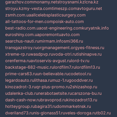
garazhov.com
monamy.net
stroysnami.kz
lcna.kz
stroyu.kz
my-vesta.com
timeszp.com
avtoguru.net
zsmh.com.ua
allcelebsplasticsurgery.com
all-tattoos-for-men.com
poisk-auto.com
best-radio.com.ua
ost-engineering.com
kuryatnik.info
euroshiny.com.ua
poremontuavto.com
searchus-nauti.ru
mirmam.info
smi366.ru
transgazstroy.ru
orgmanagement.org
yes-fitness.ru
xtreme-rp.ru
wasdpvp.ru
voda-otri.ru
tishinapve.ru
orenferma.ru
avtoservis-avgust.ru
lord-tv.ru
backstage-682-music.ru
lordfilm7.ru
lordfilm13.ru
prime-cars63.ru
un-believable.ru
codetool.ru
legardoauto.ru
lithasa.ru
muz-1.ru
gooddver.ru
kinozadrot-3.ru
qr-plus-promo.ru
2shizashop.ru
udalenka-club.ru
nerabotaetsite.ru
carszona-bu.ru
dash-cash-now.ru
bravoprod.ru
kinozadrot13.ru
hotteygroup.ru
bagira31.ru
dommarketnsk.ru
dveriland73.ru
nis-glonass51.ru
veles-doroga.ru
tb02.ru