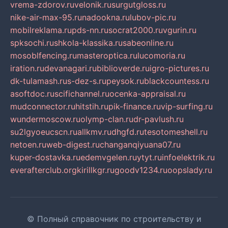
vrema-zdorov.ru
velonik.ru
surgutgloss.ru
nike-air-max-95.ru
nadookna.ru
lubov-pic.ru
mobilreklama.ru
pds-nn.ru
socrat2000.ru
vgurin.ru
spksochi.ru
shkola-klassika.ru
sabeonline.ru
mosoblfencing.ru
masteroptica.ru
lucomoria.ru
iration.ru
devanagari.ru
biblioverde.ru
igro-pictures.ru
dk-tulamash.ru
s-dez-s.ru
peysok.ru
blackcountess.ru
asoftdoc.ru
scifichannel.ru
ocenka-appraisal.ru
mudconnector.ru
hitstih.ru
pik-finance.ru
vip-surfing.ru
wundermoscow.ru
olymp-clan.ru
dr-pavlush.ru
su2lgyoeucscn.ru
allkmv.ru
dhgfd.ru
tesotomeshell.ru
netoen.ru
web-digest.ru
changanqiyuana07.ru
kuper-dostavka.ru
edemvgelen.ru
ytyt.ru
infoelektrik.ru
everafterclub.org
kirillkgr.ru
goodv1234.ru
oopslady.ru
© Полный справочник по строительству и