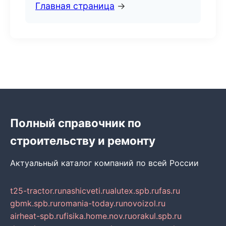
Главная страница
→
Полный справочник по
строительству и ремонту
Актуальный каталог компаний по всей России
t25-tractor.ru
nashicveti.ru
alutex.spb.ru
fas.ru
gbmk.spb.ru
romania-today.ru
novoizol.ru
airheat-spb.ru
fisika.home.nov.ru
orakul.spb.ru