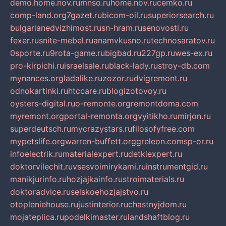
demo.home.nov.ru
mnso.ru
home.nov.ru
cemko.ru
comp-land.org
7gazet.ru
bicom-oil.ru
superiorsearch.ru
bulgarianedvizhimost.ru
sn-hram.ru
senovosti.ru
fexer.ru
snite-mebel.ru
anamvkusno.ru
technosaratov.ru
0sporte.ru
9rota-game.ru
bigbad.ru
227gp.ru
wes-ex.ru
pro-kirpichi.ru
israelsale.ru
black-lady.ru
stroy-db.com
mynances.org
ladalike.ru
zozor.ru
dvigremont.ru
odnokartinki.ru
htccare.ru
blogizotovoy.ru
oysters-digital.ru
o-remonte.org
remontdoma.com
myremont.org
portal-remonta.org
vyitikho.ru
mirjon.ru
superdeutsch.ru
mycrazystars.ru
filosofyfree.com
mypetslife.org
warren-buffett.org
greleon.com
sp-or.ru
infoelectrik.ru
materialexpert.ru
detkiexpert.ru
doktorvilechit.ru
vsesvoimirykami.ru
instrumentgid.ru
manikjurinfo.ru
hozjajkainfo.ru
stroimaterials.ru
doktoradvice.ru
selskoehozjajstvo.ru
otopleniehouse.ru
justinterior.ru
chastnyjdom.ru
mojateplica.ru
podelkimaster.ru
landshaftblog.ru