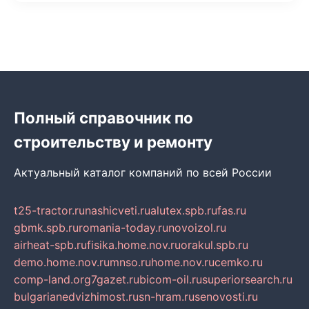
Полный справочник по
строительству и ремонту
Актуальный каталог компаний по всей России
t25-tractor.ru
nashicveti.ru
alutex.spb.ru
fas.ru
gbmk.spb.ru
romania-today.ru
novoizol.ru
airheat-spb.ru
fisika.home.nov.ru
orakul.spb.ru
demo.home.nov.ru
mnso.ru
home.nov.ru
cemko.ru
comp-land.org
7gazet.ru
bicom-oil.ru
superiorsearch.ru
bulgarianedvizhimost.ru
sn-hram.ru
senovosti.ru