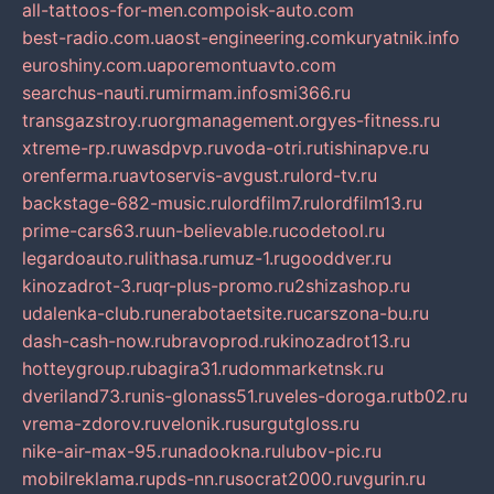
all-tattoos-for-men.com
poisk-auto.com
best-radio.com.ua
ost-engineering.com
kuryatnik.info
euroshiny.com.ua
poremontuavto.com
searchus-nauti.ru
mirmam.info
smi366.ru
transgazstroy.ru
orgmanagement.org
yes-fitness.ru
xtreme-rp.ru
wasdpvp.ru
voda-otri.ru
tishinapve.ru
orenferma.ru
avtoservis-avgust.ru
lord-tv.ru
backstage-682-music.ru
lordfilm7.ru
lordfilm13.ru
prime-cars63.ru
un-believable.ru
codetool.ru
legardoauto.ru
lithasa.ru
muz-1.ru
gooddver.ru
kinozadrot-3.ru
qr-plus-promo.ru
2shizashop.ru
udalenka-club.ru
nerabotaetsite.ru
carszona-bu.ru
dash-cash-now.ru
bravoprod.ru
kinozadrot13.ru
hotteygroup.ru
bagira31.ru
dommarketnsk.ru
dveriland73.ru
nis-glonass51.ru
veles-doroga.ru
tb02.ru
vrema-zdorov.ru
velonik.ru
surgutgloss.ru
nike-air-max-95.ru
nadookna.ru
lubov-pic.ru
mobilreklama.ru
pds-nn.ru
socrat2000.ru
vgurin.ru