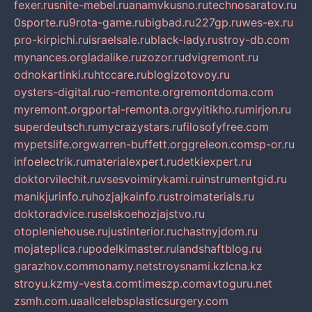
fexer.ru
snite-mebel.ru
anamvkusno.ru
technosaratov.ru
0sporte.ru
9rota-game.ru
bigbad.ru
227gp.ru
wes-ex.ru
pro-kirpichi.ru
israelsale.ru
black-lady.ru
stroy-db.com
mynances.org
ladalike.ru
zozor.ru
dvigremont.ru
odnokartinki.ru
htccare.ru
blogizotovoy.ru
oysters-digital.ru
o-remonte.org
remontdoma.com
myremont.org
portal-remonta.org
vyitikho.ru
mirjon.ru
superdeutsch.ru
mycrazystars.ru
filosofyfree.com
mypetslife.org
warren-buffett.org
greleon.com
sp-or.ru
infoelectrik.ru
materialexpert.ru
detkiexpert.ru
doktorvilechit.ru
vsesvoimirykami.ru
instrumentgid.ru
manikjurinfo.ru
hozjajkainfo.ru
stroimaterials.ru
doktoradvice.ru
selskoehozjajstvo.ru
otopleniehouse.ru
justinterior.ru
chastnyjdom.ru
mojateplica.ru
podelkimaster.ru
landshaftblog.ru
garazhov.com
monamy.net
stroysnami.kz
lcna.kz
stroyu.kz
my-vesta.com
timeszp.com
avtoguru.net
zsmh.com.ua
allcelebsplasticsurgery.com