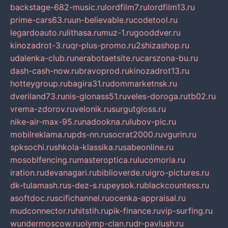
backstage-682-music.ru
lordfilm7.ru
lordfilm13.ru
prime-cars63.ru
un-believable.ru
codetool.ru
legardoauto.ru
lithasa.ru
muz-1.ru
gooddver.ru
kinozadrot-3.ru
qr-plus-promo.ru
2shizashop.ru
udalenka-club.ru
nerabotaetsite.ru
carszona-bu.ru
dash-cash-now.ru
bravoprod.ru
kinozadrot13.ru
hotteygroup.ru
bagira31.ru
dommarketnsk.ru
dveriland73.ru
nis-glonass51.ru
veles-doroga.ru
tb02.ru
vrema-zdorov.ru
velonik.ru
surgutgloss.ru
nike-air-max-95.ru
nadookna.ru
lubov-pic.ru
mobilreklama.ru
pds-nn.ru
socrat2000.ru
vgurin.ru
spksochi.ru
shkola-klassika.ru
sabeonline.ru
mosoblfencing.ru
masteroptica.ru
lucomoria.ru
iration.ru
devanagari.ru
biblioverde.ru
igro-pictures.ru
dk-tulamash.ru
s-dez-s.ru
peysok.ru
blackcountess.ru
asoftdoc.ru
scifichannel.ru
ocenka-appraisal.ru
mudconnector.ru
hitstih.ru
pik-finance.ru
vip-surfing.ru
wundermoscow.ru
olymp-clan.ru
dr-pavlush.ru