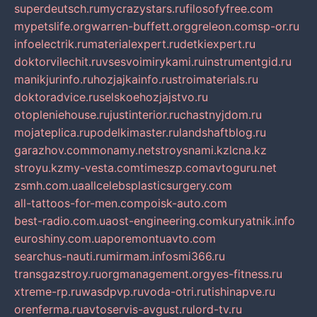
superdeutsch.ru
mycrazystars.ru
filosofyfree.com
mypetslife.org
warren-buffett.org
greleon.com
sp-or.ru
infoelectrik.ru
materialexpert.ru
detkiexpert.ru
doktorvilechit.ru
vsesvoimirykami.ru
instrumentgid.ru
manikjurinfo.ru
hozjajkainfo.ru
stroimaterials.ru
doktoradvice.ru
selskoehozjajstvo.ru
otopleniehouse.ru
justinterior.ru
chastnyjdom.ru
mojateplica.ru
podelkimaster.ru
landshaftblog.ru
garazhov.com
monamy.net
stroysnami.kz
lcna.kz
stroyu.kz
my-vesta.com
timeszp.com
avtoguru.net
zsmh.com.ua
allcelebsplasticsurgery.com
all-tattoos-for-men.com
poisk-auto.com
best-radio.com.ua
ost-engineering.com
kuryatnik.info
euroshiny.com.ua
poremontuavto.com
searchus-nauti.ru
mirmam.info
smi366.ru
transgazstroy.ru
orgmanagement.org
yes-fitness.ru
xtreme-rp.ru
wasdpvp.ru
voda-otri.ru
tishinapve.ru
orenferma.ru
avtoservis-avgust.ru
lord-tv.ru