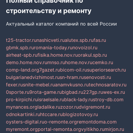
Полный справочник по
строительству и ремонту
Актуальный каталог компаний по всей России
t25-tractor.ru
nashicveti.ru
alutex.spb.ru
fas.ru
gbmk.spb.ru
romania-today.ru
novoizol.ru
airheat-spb.ru
fisika.home.nov.ru
orakul.spb.ru
demo.home.nov.ru
mnso.ru
home.nov.ru
cemko.ru
comp-land.org
7gazet.ru
bicom-oil.ru
superiorsearch.ru
bulgarianedvizhimost.ru
sn-hram.ru
senovosti.ru
fexer.ru
snite-mebel.ru
anamvkusno.ru
technosaratov.ru
0sporte.ru
9rota-game.ru
bigbad.ru
227gp.ru
wes-ex.ru
pro-kirpichi.ru
israelsale.ru
black-lady.ru
stroy-db.com
mynances.org
ladalike.ru
zozor.ru
dvigremont.ru
odnokartinki.ru
htccare.ru
blogizotovoy.ru
oysters-digital.ru
o-remonte.org
remontdoma.com
myremont.org
portal-remonta.org
vyitikho.ru
mirjon.ru