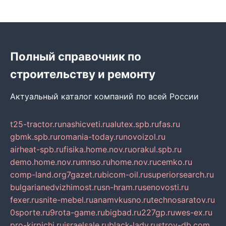
Полный справочник по
строительству и ремонту
Актуальный каталог компаний по всей России
t25-tractor.ru
nashicveti.ru
alutex.spb.ru
fas.ru
gbmk.spb.ru
romania-today.ru
novoizol.ru
airheat-spb.ru
fisika.home.nov.ru
orakul.spb.ru
demo.home.nov.ru
mnso.ru
home.nov.ru
cemko.ru
comp-land.org
7gazet.ru
bicom-oil.ru
superiorsearch.ru
bulgarianedvizhimost.ru
sn-hram.ru
senovosti.ru
fexer.ru
snite-mebel.ru
anamvkusno.ru
technosaratov.ru
0sporte.ru
9rota-game.ru
bigbad.ru
227gp.ru
wes-ex.ru
pro-kirpichi.ru
israelsale.ru
black-lady.ru
stroy-db.com