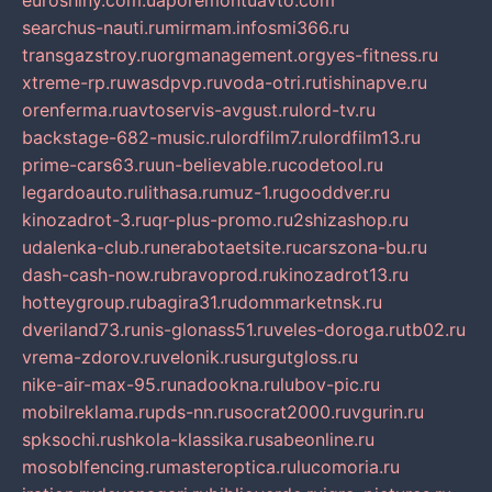
euroshiny.com.ua
poremontuavto.com
searchus-nauti.ru
mirmam.info
smi366.ru
transgazstroy.ru
orgmanagement.org
yes-fitness.ru
xtreme-rp.ru
wasdpvp.ru
voda-otri.ru
tishinapve.ru
orenferma.ru
avtoservis-avgust.ru
lord-tv.ru
backstage-682-music.ru
lordfilm7.ru
lordfilm13.ru
prime-cars63.ru
un-believable.ru
codetool.ru
legardoauto.ru
lithasa.ru
muz-1.ru
gooddver.ru
kinozadrot-3.ru
qr-plus-promo.ru
2shizashop.ru
udalenka-club.ru
nerabotaetsite.ru
carszona-bu.ru
dash-cash-now.ru
bravoprod.ru
kinozadrot13.ru
hotteygroup.ru
bagira31.ru
dommarketnsk.ru
dveriland73.ru
nis-glonass51.ru
veles-doroga.ru
tb02.ru
vrema-zdorov.ru
velonik.ru
surgutgloss.ru
nike-air-max-95.ru
nadookna.ru
lubov-pic.ru
mobilreklama.ru
pds-nn.ru
socrat2000.ru
vgurin.ru
spksochi.ru
shkola-klassika.ru
sabeonline.ru
mosoblfencing.ru
masteroptica.ru
lucomoria.ru