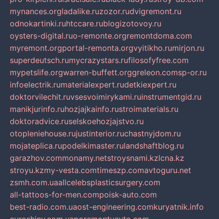
mynances.org
ladalike.ru
zozor.ru
dvigremont.ru
odnokartinki.ru
htccare.ru
blogizotovoy.ru
oysters-digital.ru
o-remonte.org
remontdoma.com
myremont.org
portal-remonta.org
vyitikho.ru
mirjon.ru
superdeutsch.ru
mycrazystars.ru
filosofyfree.com
mypetslife.org
warren-buffett.org
greleon.com
sp-or.ru
infoelectrik.ru
materialexpert.ru
detkiexpert.ru
doktorvilechit.ru
vsesvoimirykami.ru
instrumentgid.ru
manikjurinfo.ru
hozjajkainfo.ru
stroimaterials.ru
doktoradvice.ru
selskoehozjajstvo.ru
otopleniehouse.ru
justinterior.ru
chastnyjdom.ru
mojateplica.ru
podelkimaster.ru
landshaftblog.ru
garazhov.com
monamy.net
stroysnami.kz
lcna.kz
stroyu.kz
my-vesta.com
timeszp.com
avtoguru.net
zsmh.com.ua
allcelebsplasticsurgery.com
all-tattoos-for-men.com
poisk-auto.com
best-radio.com.ua
ost-engineering.com
kuryatnik.info