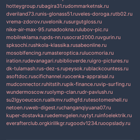
hotteygroup.ru
bagira31.ru
dommarketnsk.ru
dveriland73.ru
nis-glonass51.ru
veles-doroga.ru
tb02.ru
vrema-zdorov.ru
velonik.ru
surgutgloss.ru
nike-air-max-95.ru
nadookna.ru
lubov-pic.ru
mobilreklama.ru
pds-nn.ru
socrat2000.ru
vgurin.ru
spksochi.ru
shkola-klassika.ru
sabeonline.ru
mosoblfencing.ru
masteroptica.ru
lucomoria.ru
iration.ru
devanagari.ru
biblioverde.ru
igro-pictures.ru
dk-tulamash.ru
s-dez-s.ru
peysok.ru
blackcountess.ru
asoftdoc.ru
scifichannel.ru
ocenka-appraisal.ru
mudconnector.ru
hitstih.ru
pik-finance.ru
vip-surfing.ru
wundermoscow.ru
olymp-clan.ru
dr-pavlush.ru
su2lgyoeucscn.ru
allkmv.ru
dhgfd.ru
tesotomeshell.ru
netoen.ru
web-digest.ru
changanqiyuana07.ru
kuper-dostavka.ru
edemvgelen.ru
ytyt.ru
infoelektrik.ru
everafterclub.org
kirillkgr.ru
goodv1234.ru
oopslady.ru