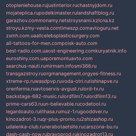
otopleniehouse.ru
justinterior.ru
chastnyjdom.ru
mojateplica.ru
podelkimaster.ru
landshaftblog.ru
garazhov.com
monamy.net
stroysnami.kz
lcna.kz
stroyu.kz
my-vesta.com
timeszp.com
avtoguru.net
zsmh.com.ua
allcelebsplasticsurgery.com
all-tattoos-for-men.com
poisk-auto.com
best-radio.com.ua
ost-engineering.com
kuryatnik.info
euroshiny.com.ua
poremontuavto.com
searchus-nauti.ru
mirmam.info
smi366.ru
transgazstroy.ru
orgmanagement.org
yes-fitness.ru
xtreme-rp.ru
wasdpvp.ru
voda-otri.ru
tishinapve.ru
orenferma.ru
avtoservis-avgust.ru
lord-tv.ru
backstage-682-music.ru
lordfilm7.ru
lordfilm13.ru
prime-cars63.ru
un-believable.ru
codetool.ru
legardoauto.ru
lithasa.ru
muz-1.ru
gooddver.ru
kinozadrot-3.ru
qr-plus-promo.ru
2shizashop.ru
udalenka-club.ru
nerabotaetsite.ru
carszona-bu.ru
dash-cash-now.ru
bravoprod.ru
kinozadrot13.ru