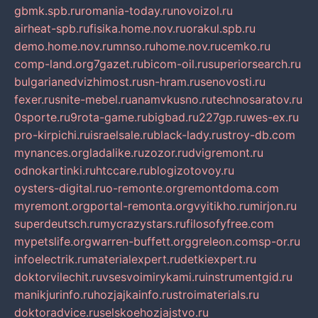
gbmk.spb.ru
romania-today.ru
novoizol.ru
airheat-spb.ru
fisika.home.nov.ru
orakul.spb.ru
demo.home.nov.ru
mnso.ru
home.nov.ru
cemko.ru
comp-land.org
7gazet.ru
bicom-oil.ru
superiorsearch.ru
bulgarianedvizhimost.ru
sn-hram.ru
senovosti.ru
fexer.ru
snite-mebel.ru
anamvkusno.ru
technosaratov.ru
0sporte.ru
9rota-game.ru
bigbad.ru
227gp.ru
wes-ex.ru
pro-kirpichi.ru
israelsale.ru
black-lady.ru
stroy-db.com
mynances.org
ladalike.ru
zozor.ru
dvigremont.ru
odnokartinki.ru
htccare.ru
blogizotovoy.ru
oysters-digital.ru
o-remonte.org
remontdoma.com
myremont.org
portal-remonta.org
vyitikho.ru
mirjon.ru
superdeutsch.ru
mycrazystars.ru
filosofyfree.com
mypetslife.org
warren-buffett.org
greleon.com
sp-or.ru
infoelectrik.ru
materialexpert.ru
detkiexpert.ru
doktorvilechit.ru
vsesvoimirykami.ru
instrumentgid.ru
manikjurinfo.ru
hozjajkainfo.ru
stroimaterials.ru
doktoradvice.ru
selskoehozjajstvo.ru