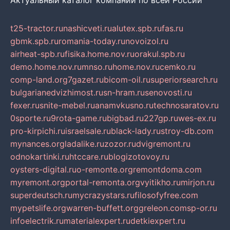
Актуальный каталог компаний по всей России
t25-tractor.ru
nashicveti.ru
alutex.spb.ru
fas.ru
gbmk.spb.ru
romania-today.ru
novoizol.ru
airheat-spb.ru
fisika.home.nov.ru
orakul.spb.ru
demo.home.nov.ru
mnso.ru
home.nov.ru
cemko.ru
comp-land.org
7gazet.ru
bicom-oil.ru
superiorsearch.ru
bulgarianedvizhimost.ru
sn-hram.ru
senovosti.ru
fexer.ru
snite-mebel.ru
anamvkusno.ru
technosaratov.ru
0sporte.ru
9rota-game.ru
bigbad.ru
227gp.ru
wes-ex.ru
pro-kirpichi.ru
israelsale.ru
black-lady.ru
stroy-db.com
mynances.org
ladalike.ru
zozor.ru
dvigremont.ru
odnokartinki.ru
htccare.ru
blogizotovoy.ru
oysters-digital.ru
o-remonte.org
remontdoma.com
myremont.org
portal-remonta.org
vyitikho.ru
mirjon.ru
superdeutsch.ru
mycrazystars.ru
filosofyfree.com
mypetslife.org
warren-buffett.org
greleon.com
sp-or.ru
infoelectrik.ru
materialexpert.ru
detkiexpert.ru