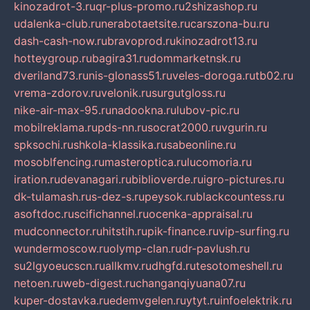
kinozadrot-3.ru
qr-plus-promo.ru
2shizashop.ru
udalenka-club.ru
nerabotaetsite.ru
carszona-bu.ru
dash-cash-now.ru
bravoprod.ru
kinozadrot13.ru
hotteygroup.ru
bagira31.ru
dommarketnsk.ru
dveriland73.ru
nis-glonass51.ru
veles-doroga.ru
tb02.ru
vrema-zdorov.ru
velonik.ru
surgutgloss.ru
nike-air-max-95.ru
nadookna.ru
lubov-pic.ru
mobilreklama.ru
pds-nn.ru
socrat2000.ru
vgurin.ru
spksochi.ru
shkola-klassika.ru
sabeonline.ru
mosoblfencing.ru
masteroptica.ru
lucomoria.ru
iration.ru
devanagari.ru
biblioverde.ru
igro-pictures.ru
dk-tulamash.ru
s-dez-s.ru
peysok.ru
blackcountess.ru
asoftdoc.ru
scifichannel.ru
ocenka-appraisal.ru
mudconnector.ru
hitstih.ru
pik-finance.ru
vip-surfing.ru
wundermoscow.ru
olymp-clan.ru
dr-pavlush.ru
su2lgyoeucscn.ru
allkmv.ru
dhgfd.ru
tesotomeshell.ru
netoen.ru
web-digest.ru
changanqiyuana07.ru
kuper-dostavka.ru
edemvgelen.ru
ytyt.ru
infoelektrik.ru