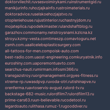
doktorvilechit.ru
vsesvoimirykami.ru
instrumentgid.ru
manikjurinfo.ru
hozjajkainfo.ru
stroimaterials.ru
doktoradvice.ru
selskoehozjajstvo.ru
otopleniehouse.ru
justinterior.ru
chastnyjdom.ru
mojateplica.ru
podelkimaster.ru
landshaftblog.ru
garazhov.com
monamy.net
stroysnami.kz
lcna.kz
stroyu.kz
my-vesta.com
timeszp.com
avtoguru.net
zsmh.com.ua
allcelebsplasticsurgery.com
all-tattoos-for-men.com
poisk-auto.com
best-radio.com.ua
ost-engineering.com
kuryatnik.info
euroshiny.com.ua
poremontuavto.com
searchus-nauti.ru
mirmam.info
smi366.ru
transgazstroy.ru
orgmanagement.org
yes-fitness.ru
xtreme-rp.ru
wasdpvp.ru
voda-otri.ru
tishinapve.ru
orenferma.ru
avtoservis-avgust.ru
lord-tv.ru
backstage-682-music.ru
lordfilm7.ru
lordfilm13.ru
prime-cars63.ru
un-believable.ru
codetool.ru
legardoauto.ru
lithasa.ru
muz-1.ru
gooddver.ru