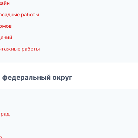
зайн
асадные работы
домов
щений
нтажные работы
 федеральный округ
град
ь