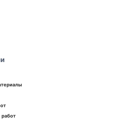
ми
атериалы
бот
 работ