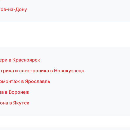
тов-на-Дону
ери в Красноярск
ктрика и электроника в Новокузнецк
омонтаж в Ярославль
ла в Воронеж
она в Якутск