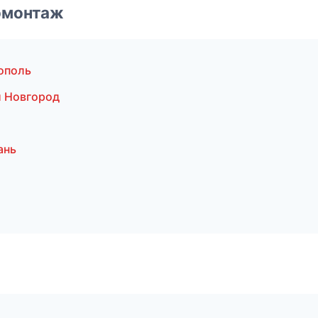
омонтаж
ополь
 Новгород
ань