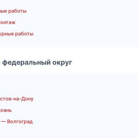
ные работы
монтаж
урные работы
 федеральный округ
стов-на-Дону
ахань
 — Волгоград