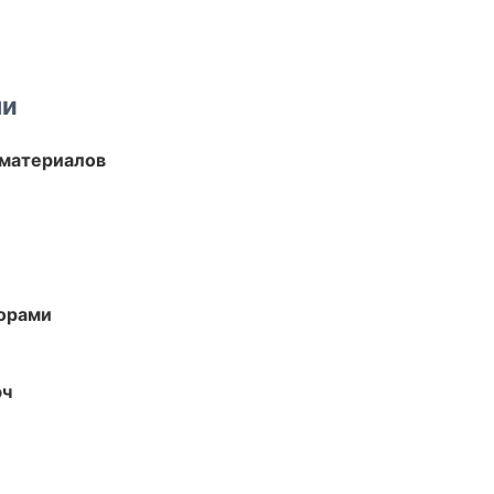
ми
 материалов
торами
юч