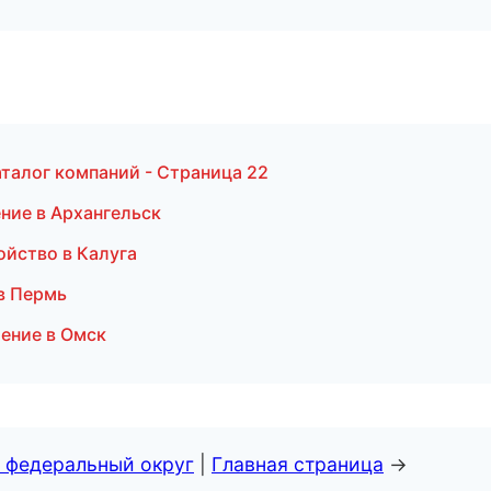
талог компаний - Страница 22
ние в Архангельск
ойство в Калуга
в Пермь
ение в Омск
 федеральный округ
|
Главная страница
→