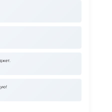
джет.
дую!