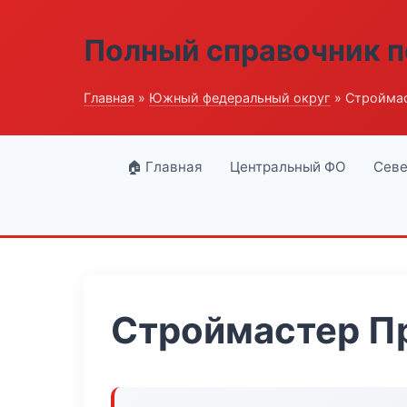
Полный справочник п
Главная
»
Южный федеральный округ
» Стройма
🏠 Главная
Центральный ФО
Севе
Строймастер П