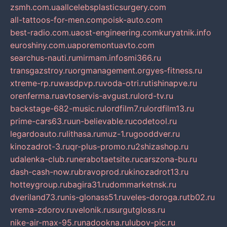
zsmh.com.ua
allcelebsplasticsurgery.com
all-tattoos-for-men.com
poisk-auto.com
best-radio.com.ua
ost-engineering.com
kuryatnik.info
euroshiny.com.ua
poremontuavto.com
searchus-nauti.ru
mirmam.info
smi366.ru
transgazstroy.ru
orgmanagement.org
yes-fitness.ru
xtreme-rp.ru
wasdpvp.ru
voda-otri.ru
tishinapve.ru
orenferma.ru
avtoservis-avgust.ru
lord-tv.ru
backstage-682-music.ru
lordfilm7.ru
lordfilm13.ru
prime-cars63.ru
un-believable.ru
codetool.ru
legardoauto.ru
lithasa.ru
muz-1.ru
gooddver.ru
kinozadrot-3.ru
qr-plus-promo.ru
2shizashop.ru
udalenka-club.ru
nerabotaetsite.ru
carszona-bu.ru
dash-cash-now.ru
bravoprod.ru
kinozadrot13.ru
hotteygroup.ru
bagira31.ru
dommarketnsk.ru
dveriland73.ru
nis-glonass51.ru
veles-doroga.ru
tb02.ru
vrema-zdorov.ru
velonik.ru
surgutgloss.ru
nike-air-max-95.ru
nadookna.ru
lubov-pic.ru