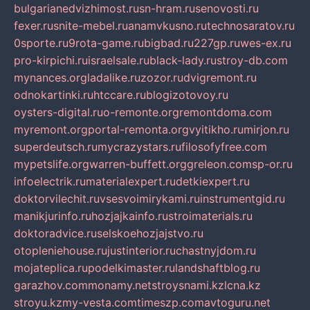
bulgarianedvizhimost.ru
sn-hram.ru
senovosti.ru
fexer.ru
snite-mebel.ru
anamvkusno.ru
technosaratov.ru
0sporte.ru
9rota-game.ru
bigbad.ru
227gp.ru
wes-ex.ru
pro-kirpichi.ru
israelsale.ru
black-lady.ru
stroy-db.com
mynances.org
ladalike.ru
zozor.ru
dvigremont.ru
odnokartinki.ru
htccare.ru
blogizotovoy.ru
oysters-digital.ru
o-remonte.org
remontdoma.com
myremont.org
portal-remonta.org
vyitikho.ru
mirjon.ru
superdeutsch.ru
mycrazystars.ru
filosofyfree.com
mypetslife.org
warren-buffett.org
greleon.com
sp-or.ru
infoelectrik.ru
materialexpert.ru
detkiexpert.ru
doktorvilechit.ru
vsesvoimirykami.ru
instrumentgid.ru
manikjurinfo.ru
hozjajkainfo.ru
stroimaterials.ru
doktoradvice.ru
selskoehozjajstvo.ru
otopleniehouse.ru
justinterior.ru
chastnyjdom.ru
mojateplica.ru
podelkimaster.ru
landshaftblog.ru
garazhov.com
monamy.net
stroysnami.kz
lcna.kz
stroyu.kz
my-vesta.com
timeszp.com
avtoguru.net