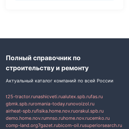
Полный справочник по
строительству и ремонту
Актуальный каталог компаний по всей России
t25-tractor.ru
nashicveti.ru
alutex.spb.ru
fas.ru
gbmk.spb.ru
romania-today.ru
novoizol.ru
airheat-spb.ru
fisika.home.nov.ru
orakul.spb.ru
demo.home.nov.ru
mnso.ru
home.nov.ru
cemko.ru
comp-land.org
7gazet.ru
bicom-oil.ru
superiorsearch.ru