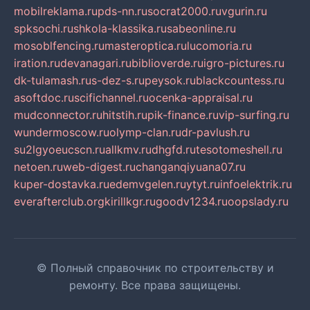
mobilreklama.ru
pds-nn.ru
socrat2000.ru
vgurin.ru
spksochi.ru
shkola-klassika.ru
sabeonline.ru
mosoblfencing.ru
masteroptica.ru
lucomoria.ru
iration.ru
devanagari.ru
biblioverde.ru
igro-pictures.ru
dk-tulamash.ru
s-dez-s.ru
peysok.ru
blackcountess.ru
asoftdoc.ru
scifichannel.ru
ocenka-appraisal.ru
mudconnector.ru
hitstih.ru
pik-finance.ru
vip-surfing.ru
wundermoscow.ru
olymp-clan.ru
dr-pavlush.ru
su2lgyoeucscn.ru
allkmv.ru
dhgfd.ru
tesotomeshell.ru
netoen.ru
web-digest.ru
changanqiyuana07.ru
kuper-dostavka.ru
edemvgelen.ru
ytyt.ru
infoelektrik.ru
everafterclub.org
kirillkgr.ru
goodv1234.ru
oopslady.ru
© Полный справочник по строительству и
ремонту. Все права защищены.