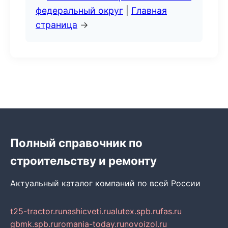
федеральный округ
|
Главная
страница
→
Полный справочник по
строительству и ремонту
Актуальный каталог компаний по всей России
t25-tractor.ru
nashicveti.ru
alutex.spb.ru
fas.ru
gbmk.spb.ru
romania-today.ru
novoizol.ru