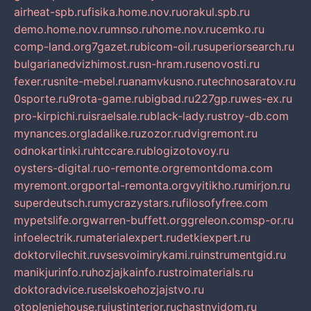
airheat-spb.ru
fisika.home.nov.ru
orakul.spb.ru
demo.home.nov.ru
mnso.ru
home.nov.ru
cemko.ru
comp-land.org
7gazet.ru
bicom-oil.ru
superiorsearch.ru
bulgarianedvizhimost.ru
sn-hram.ru
senovosti.ru
fexer.ru
snite-mebel.ru
anamvkusno.ru
technosaratov.ru
0sporte.ru
9rota-game.ru
bigbad.ru
227gp.ru
wes-ex.ru
pro-kirpichi.ru
israelsale.ru
black-lady.ru
stroy-db.com
mynances.org
ladalike.ru
zozor.ru
dvigremont.ru
odnokartinki.ru
htccare.ru
blogizotovoy.ru
oysters-digital.ru
o-remonte.org
remontdoma.com
myremont.org
portal-remonta.org
vyitikho.ru
mirjon.ru
superdeutsch.ru
mycrazystars.ru
filosofyfree.com
mypetslife.org
warren-buffett.org
greleon.com
sp-or.ru
infoelectrik.ru
materialexpert.ru
detkiexpert.ru
doktorvilechit.ru
vsesvoimirykami.ru
instrumentgid.ru
manikjurinfo.ru
hozjajkainfo.ru
stroimaterials.ru
doktoradvice.ru
selskoehozjajstvo.ru
otopleniehouse.ru
justinterior.ru
chastnyjdom.ru