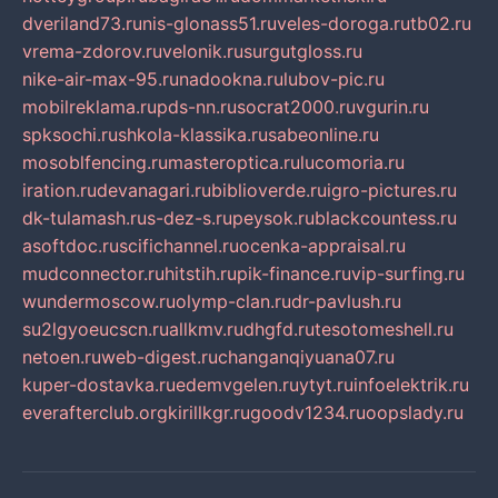
dveriland73.ru
nis-glonass51.ru
veles-doroga.ru
tb02.ru
vrema-zdorov.ru
velonik.ru
surgutgloss.ru
nike-air-max-95.ru
nadookna.ru
lubov-pic.ru
mobilreklama.ru
pds-nn.ru
socrat2000.ru
vgurin.ru
spksochi.ru
shkola-klassika.ru
sabeonline.ru
mosoblfencing.ru
masteroptica.ru
lucomoria.ru
iration.ru
devanagari.ru
biblioverde.ru
igro-pictures.ru
dk-tulamash.ru
s-dez-s.ru
peysok.ru
blackcountess.ru
asoftdoc.ru
scifichannel.ru
ocenka-appraisal.ru
mudconnector.ru
hitstih.ru
pik-finance.ru
vip-surfing.ru
wundermoscow.ru
olymp-clan.ru
dr-pavlush.ru
su2lgyoeucscn.ru
allkmv.ru
dhgfd.ru
tesotomeshell.ru
netoen.ru
web-digest.ru
changanqiyuana07.ru
kuper-dostavka.ru
edemvgelen.ru
ytyt.ru
infoelektrik.ru
everafterclub.org
kirillkgr.ru
goodv1234.ru
oopslady.ru