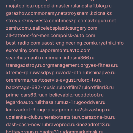
mojateplica.ru
podelkimaster.ru
landshaftblog.ru
garazhov.com
monamy.net
stroysnami.kz
lcna.kz
stroyu.kz
my-vesta.com
timeszp.com
avtoguru.net
zsmh.com.ua
allcelebsplasticsurgery.com
all-tattoos-for-men.com
poisk-auto.com
best-radio.com.ua
ost-engineering.com
kuryatnik.info
euroshiny.com.ua
poremontuavto.com
searchus-nauti.ru
mirmam.info
smi366.ru
transgazstroy.ru
orgmanagement.org
yes-fitness.ru
xtreme-rp.ru
wasdpvp.ru
voda-otri.ru
tishinapve.ru
orenferma.ru
avtoservis-avgust.ru
lord-tv.ru
backstage-682-music.ru
lordfilm7.ru
lordfilm13.ru
prime-cars63.ru
un-believable.ru
codetool.ru
legardoauto.ru
lithasa.ru
muz-1.ru
gooddver.ru
kinozadrot-3.ru
qr-plus-promo.ru
2shizashop.ru
udalenka-club.ru
nerabotaetsite.ru
carszona-bu.ru
dash-cash-now.ru
bravoprod.ru
kinozadrot13.ru
hotteygroup.ru
bagira31.ru
dommarketnsk.ru