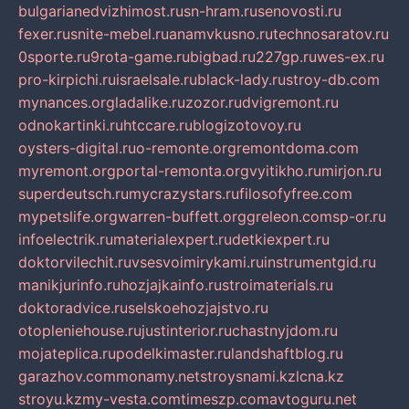
bulgarianedvizhimost.ru
sn-hram.ru
senovosti.ru
fexer.ru
snite-mebel.ru
anamvkusno.ru
technosaratov.ru
0sporte.ru
9rota-game.ru
bigbad.ru
227gp.ru
wes-ex.ru
pro-kirpichi.ru
israelsale.ru
black-lady.ru
stroy-db.com
mynances.org
ladalike.ru
zozor.ru
dvigremont.ru
odnokartinki.ru
htccare.ru
blogizotovoy.ru
oysters-digital.ru
o-remonte.org
remontdoma.com
myremont.org
portal-remonta.org
vyitikho.ru
mirjon.ru
superdeutsch.ru
mycrazystars.ru
filosofyfree.com
mypetslife.org
warren-buffett.org
greleon.com
sp-or.ru
infoelectrik.ru
materialexpert.ru
detkiexpert.ru
doktorvilechit.ru
vsesvoimirykami.ru
instrumentgid.ru
manikjurinfo.ru
hozjajkainfo.ru
stroimaterials.ru
doktoradvice.ru
selskoehozjajstvo.ru
otopleniehouse.ru
justinterior.ru
chastnyjdom.ru
mojateplica.ru
podelkimaster.ru
landshaftblog.ru
garazhov.com
monamy.net
stroysnami.kz
lcna.kz
stroyu.kz
my-vesta.com
timeszp.com
avtoguru.net