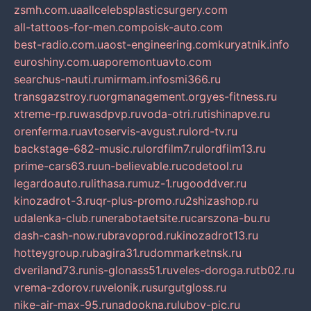
zsmh.com.ua
allcelebsplasticsurgery.com
all-tattoos-for-men.com
poisk-auto.com
best-radio.com.ua
ost-engineering.com
kuryatnik.info
euroshiny.com.ua
poremontuavto.com
searchus-nauti.ru
mirmam.info
smi366.ru
transgazstroy.ru
orgmanagement.org
yes-fitness.ru
xtreme-rp.ru
wasdpvp.ru
voda-otri.ru
tishinapve.ru
orenferma.ru
avtoservis-avgust.ru
lord-tv.ru
backstage-682-music.ru
lordfilm7.ru
lordfilm13.ru
prime-cars63.ru
un-believable.ru
codetool.ru
legardoauto.ru
lithasa.ru
muz-1.ru
gooddver.ru
kinozadrot-3.ru
qr-plus-promo.ru
2shizashop.ru
udalenka-club.ru
nerabotaetsite.ru
carszona-bu.ru
dash-cash-now.ru
bravoprod.ru
kinozadrot13.ru
hotteygroup.ru
bagira31.ru
dommarketnsk.ru
dveriland73.ru
nis-glonass51.ru
veles-doroga.ru
tb02.ru
vrema-zdorov.ru
velonik.ru
surgutgloss.ru
nike-air-max-95.ru
nadookna.ru
lubov-pic.ru