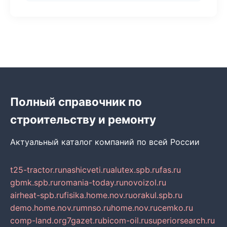
Полный справочник по
строительству и ремонту
Актуальный каталог компаний по всей России
t25-tractor.ru
nashicveti.ru
alutex.spb.ru
fas.ru
gbmk.spb.ru
romania-today.ru
novoizol.ru
airheat-spb.ru
fisika.home.nov.ru
orakul.spb.ru
demo.home.nov.ru
mnso.ru
home.nov.ru
cemko.ru
comp-land.org
7gazet.ru
bicom-oil.ru
superiorsearch.ru