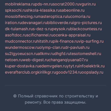
mobilreklama.ru
pds-nn.ru
socrat2000.ru
vgurin.ru
spksochi.ru
shkola-klassika.ru
sabeonline.ru
mosoblfencing.ru
masteroptica.ru
lucomoria.ru
iration.ru
devanagari.ru
biblioverde.ru
igro-pictures.ru
dk-tulamash.ru
s-dez-s.ru
peysok.ru
blackcountess.ru
asoftdoc.ru
scifichannel.ru
ocenka-appraisal.ru
mudconnector.ru
hitstih.ru
pik-finance.ru
vip-surfing.ru
wundermoscow.ru
olymp-clan.ru
dr-pavlush.ru
su2lgyoeucscn.ru
allkmv.ru
dhgfd.ru
tesotomeshell.ru
netoen.ru
web-digest.ru
changanqiyuana07.ru
kuper-dostavka.ru
edemvgelen.ru
ytyt.ru
infoelektrik.ru
everafterclub.org
kirillkgr.ru
goodv1234.ru
oopslady.ru
© Полный справочник по строительству и
ремонту. Все права защищены.