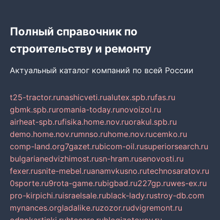
Полный справочник по
строительству и ремонту
Актуальный каталог компаний по всей России
t25-tractor.ru
nashicveti.ru
alutex.spb.ru
fas.ru
gbmk.spb.ru
romania-today.ru
novoizol.ru
airheat-spb.ru
fisika.home.nov.ru
orakul.spb.ru
demo.home.nov.ru
mnso.ru
home.nov.ru
cemko.ru
comp-land.org
7gazet.ru
bicom-oil.ru
superiorsearch.ru
bulgarianedvizhimost.ru
sn-hram.ru
senovosti.ru
fexer.ru
snite-mebel.ru
anamvkusno.ru
technosaratov.ru
0sporte.ru
9rota-game.ru
bigbad.ru
227gp.ru
wes-ex.ru
pro-kirpichi.ru
israelsale.ru
black-lady.ru
stroy-db.com
mynances.org
ladalike.ru
zozor.ru
dvigremont.ru