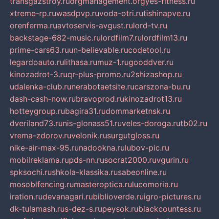
transgazstroy.ru
orgmanagement.org
yes-fitness.ru
xtreme-rp.ru
wasdpvp.ru
voda-otri.ru
tishinapve.ru
orenferma.ru
avtoservis-avgust.ru
lord-tv.ru
backstage-682-music.ru
lordfilm7.ru
lordfilm13.ru
prime-cars63.ru
un-believable.ru
codetool.ru
legardoauto.ru
lithasa.ru
muz-1.ru
gooddver.ru
kinozadrot-3.ru
qr-plus-promo.ru
2shizashop.ru
udalenka-club.ru
nerabotaetsite.ru
carszona-bu.ru
dash-cash-now.ru
bravoprod.ru
kinozadrot13.ru
hotteygroup.ru
bagira31.ru
dommarketnsk.ru
dveriland73.ru
nis-glonass51.ru
veles-doroga.ru
tb02.ru
vrema-zdorov.ru
velonik.ru
surgutgloss.ru
nike-air-max-95.ru
nadookna.ru
lubov-pic.ru
mobilreklama.ru
pds-nn.ru
socrat2000.ru
vgurin.ru
spksochi.ru
shkola-klassika.ru
sabeonline.ru
mosoblfencing.ru
masteroptica.ru
lucomoria.ru
iration.ru
devanagari.ru
biblioverde.ru
igro-pictures.ru
dk-tulamash.ru
s-dez-s.ru
peysok.ru
blackcountess.ru