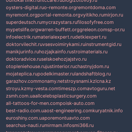
odnokartinki.ru
htccare.ru
blogizotovoy.ru
oysters-digital.ru
o-remonte.org
remontdoma.com
myremont.org
portal-remonta.org
vyitikho.ru
mirjon.ru
superdeutsch.ru
mycrazystars.ru
filosofyfree.com
mypetslife.org
warren-buffett.org
greleon.com
sp-or.ru
infoelectrik.ru
materialexpert.ru
detkiexpert.ru
doktorvilechit.ru
vsesvoimirykami.ru
instrumentgid.ru
manikjurinfo.ru
hozjajkainfo.ru
stroimaterials.ru
doktoradvice.ru
selskoehozjajstvo.ru
otopleniehouse.ru
justinterior.ru
chastnyjdom.ru
mojateplica.ru
podelkimaster.ru
landshaftblog.ru
garazhov.com
monamy.net
stroysnami.kz
lcna.kz
stroyu.kz
my-vesta.com
timeszp.com
avtoguru.net
zsmh.com.ua
allcelebsplasticsurgery.com
all-tattoos-for-men.com
poisk-auto.com
best-radio.com.ua
ost-engineering.com
kuryatnik.info
euroshiny.com.ua
poremontuavto.com
searchus-nauti.ru
mirmam.info
smi366.ru