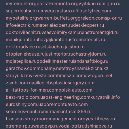
myremont.org
portal-remonta.org
vyitikho.ru
mirjon.ru
superdeutsch.ru
mycrazystars.ru
filosofyfree.com
mypetslife.org
warren-buffett.org
greleon.com
sp-or.ru
infoelectrik.ru
materialexpert.ru
detkiexpert.ru
doktorvilechit.ru
vsesvoimirykami.ru
instrumentgid.ru
manikjurinfo.ru
hozjajkainfo.ru
stroimaterials.ru
doktoradvice.ru
selskoehozjajstvo.ru
otopleniehouse.ru
justinterior.ru
chastnyjdom.ru
mojateplica.ru
podelkimaster.ru
landshaftblog.ru
garazhov.com
monamy.net
stroysnami.kz
lcna.kz
stroyu.kz
my-vesta.com
timeszp.com
avtoguru.net
zsmh.com.ua
allcelebsplasticsurgery.com
all-tattoos-for-men.com
poisk-auto.com
best-radio.com.ua
ost-engineering.com
kuryatnik.info
euroshiny.com.ua
poremontuavto.com
searchus-nauti.ru
mirmam.info
smi366.ru
transgazstroy.ru
orgmanagement.org
yes-fitness.ru
xtreme-rp.ru
wasdpvp.ru
voda-otri.ru
tishinapve.ru