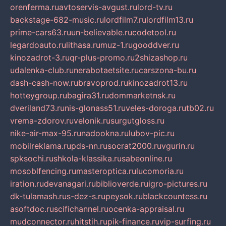
orenferma.ru
avtoservis-avgust.ru
lord-tv.ru
backstage-682-music.ru
lordfilm7.ru
lordfilm13.ru
prime-cars63.ru
un-believable.ru
codetool.ru
legardoauto.ru
lithasa.ru
muz-1.ru
gooddver.ru
kinozadrot-3.ru
qr-plus-promo.ru
2shizashop.ru
udalenka-club.ru
nerabotaetsite.ru
carszona-bu.ru
dash-cash-now.ru
bravoprod.ru
kinozadrot13.ru
hotteygroup.ru
bagira31.ru
dommarketnsk.ru
dveriland73.ru
nis-glonass51.ru
veles-doroga.ru
tb02.ru
vrema-zdorov.ru
velonik.ru
surgutgloss.ru
nike-air-max-95.ru
nadookna.ru
lubov-pic.ru
mobilreklama.ru
pds-nn.ru
socrat2000.ru
vgurin.ru
spksochi.ru
shkola-klassika.ru
sabeonline.ru
mosoblfencing.ru
masteroptica.ru
lucomoria.ru
iration.ru
devanagari.ru
biblioverde.ru
igro-pictures.ru
dk-tulamash.ru
s-dez-s.ru
peysok.ru
blackcountess.ru
asoftdoc.ru
scifichannel.ru
ocenka-appraisal.ru
mudconnector.ru
hitstih.ru
pik-finance.ru
vip-surfing.ru