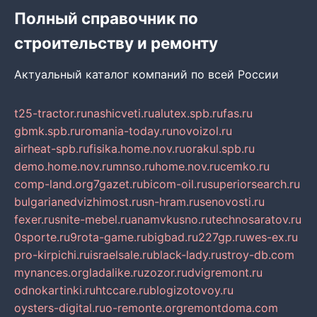
Полный справочник по
строительству и ремонту
Актуальный каталог компаний по всей России
t25-tractor.ru
nashicveti.ru
alutex.spb.ru
fas.ru
gbmk.spb.ru
romania-today.ru
novoizol.ru
airheat-spb.ru
fisika.home.nov.ru
orakul.spb.ru
demo.home.nov.ru
mnso.ru
home.nov.ru
cemko.ru
comp-land.org
7gazet.ru
bicom-oil.ru
superiorsearch.ru
bulgarianedvizhimost.ru
sn-hram.ru
senovosti.ru
fexer.ru
snite-mebel.ru
anamvkusno.ru
technosaratov.ru
0sporte.ru
9rota-game.ru
bigbad.ru
227gp.ru
wes-ex.ru
pro-kirpichi.ru
israelsale.ru
black-lady.ru
stroy-db.com
mynances.org
ladalike.ru
zozor.ru
dvigremont.ru
odnokartinki.ru
htccare.ru
blogizotovoy.ru
oysters-digital.ru
o-remonte.org
remontdoma.com