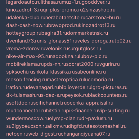
legardoauto.ru
lithasa.ru
muz-1.ru
gooddver.ru
kinozadrot-3.ru
qr-plus-promo.ru
2shizashop.ru
udalenka-club.ru
nerabotaetsite.ru
carszona-bu.ru
dash-cash-now.ru
bravoprod.ru
kinozadrot13.ru
hotteygroup.ru
bagira31.ru
dommarketnsk.ru
dveriland73.ru
nis-glonass51.ru
veles-doroga.ru
tb02.ru
vrema-zdorov.ru
velonik.ru
surgutgloss.ru
nike-air-max-95.ru
nadookna.ru
lubov-pic.ru
mobilreklama.ru
pds-nn.ru
socrat2000.ru
vgurin.ru
spksochi.ru
shkola-klassika.ru
sabeonline.ru
mosoblfencing.ru
masteroptica.ru
lucomoria.ru
iration.ru
devanagari.ru
biblioverde.ru
igro-pictures.ru
dk-tulamash.ru
s-dez-s.ru
peysok.ru
blackcountess.ru
asoftdoc.ru
scifichannel.ru
ocenka-appraisal.ru
mudconnector.ru
hitstih.ru
pik-finance.ru
vip-surfing.ru
wundermoscow.ru
olymp-clan.ru
dr-pavlush.ru
su2lgyoeucscn.ru
allkmv.ru
dhgfd.ru
tesotomeshell.ru
netoen.ru
web-digest.ru
changanqiyuana07.ru