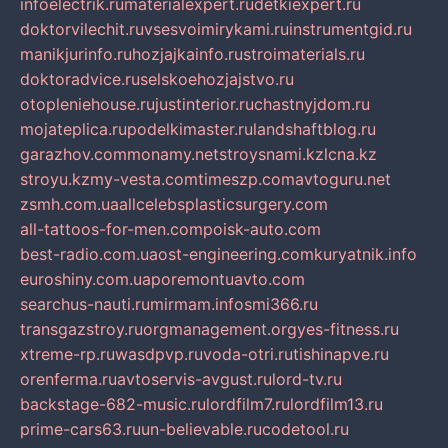
infoelectrik.ru
materialexpert.ru
detkiexpert.ru
doktorvilechit.ru
vsesvoimirykami.ru
instrumentgid.ru
manikjurinfo.ru
hozjajkainfo.ru
stroimaterials.ru
doktoradvice.ru
selskoehozjajstvo.ru
otopleniehouse.ru
justinterior.ru
chastnyjdom.ru
mojateplica.ru
podelkimaster.ru
landshaftblog.ru
garazhov.com
monamy.net
stroysnami.kz
lcna.kz
stroyu.kz
my-vesta.com
timeszp.com
avtoguru.net
zsmh.com.ua
allcelebsplasticsurgery.com
all-tattoos-for-men.com
poisk-auto.com
best-radio.com.ua
ost-engineering.com
kuryatnik.info
euroshiny.com.ua
poremontuavto.com
searchus-nauti.ru
mirmam.info
smi366.ru
transgazstroy.ru
orgmanagement.org
yes-fitness.ru
xtreme-rp.ru
wasdpvp.ru
voda-otri.ru
tishinapve.ru
orenferma.ru
avtoservis-avgust.ru
lord-tv.ru
backstage-682-music.ru
lordfilm7.ru
lordfilm13.ru
prime-cars63.ru
un-believable.ru
codetool.ru