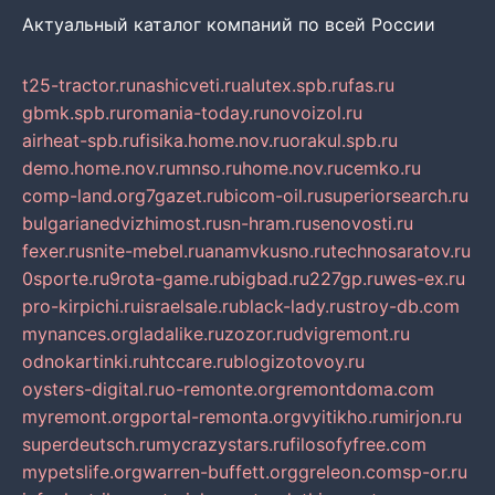
Актуальный каталог компаний по всей России
t25-tractor.ru
nashicveti.ru
alutex.spb.ru
fas.ru
gbmk.spb.ru
romania-today.ru
novoizol.ru
airheat-spb.ru
fisika.home.nov.ru
orakul.spb.ru
demo.home.nov.ru
mnso.ru
home.nov.ru
cemko.ru
comp-land.org
7gazet.ru
bicom-oil.ru
superiorsearch.ru
bulgarianedvizhimost.ru
sn-hram.ru
senovosti.ru
fexer.ru
snite-mebel.ru
anamvkusno.ru
technosaratov.ru
0sporte.ru
9rota-game.ru
bigbad.ru
227gp.ru
wes-ex.ru
pro-kirpichi.ru
israelsale.ru
black-lady.ru
stroy-db.com
mynances.org
ladalike.ru
zozor.ru
dvigremont.ru
odnokartinki.ru
htccare.ru
blogizotovoy.ru
oysters-digital.ru
o-remonte.org
remontdoma.com
myremont.org
portal-remonta.org
vyitikho.ru
mirjon.ru
superdeutsch.ru
mycrazystars.ru
filosofyfree.com
mypetslife.org
warren-buffett.org
greleon.com
sp-or.ru