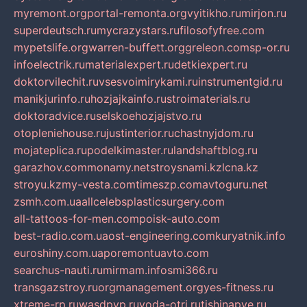
myremont.org
portal-remonta.org
vyitikho.ru
mirjon.ru
superdeutsch.ru
mycrazystars.ru
filosofyfree.com
mypetslife.org
warren-buffett.org
greleon.com
sp-or.ru
infoelectrik.ru
materialexpert.ru
detkiexpert.ru
doktorvilechit.ru
vsesvoimirykami.ru
instrumentgid.ru
manikjurinfo.ru
hozjajkainfo.ru
stroimaterials.ru
doktoradvice.ru
selskoehozjajstvo.ru
otopleniehouse.ru
justinterior.ru
chastnyjdom.ru
mojateplica.ru
podelkimaster.ru
landshaftblog.ru
garazhov.com
monamy.net
stroysnami.kz
lcna.kz
stroyu.kz
my-vesta.com
timeszp.com
avtoguru.net
zsmh.com.ua
allcelebsplasticsurgery.com
all-tattoos-for-men.com
poisk-auto.com
best-radio.com.ua
ost-engineering.com
kuryatnik.info
euroshiny.com.ua
poremontuavto.com
searchus-nauti.ru
mirmam.info
smi366.ru
transgazstroy.ru
orgmanagement.org
yes-fitness.ru
xtreme-rp.ru
wasdpvp.ru
voda-otri.ru
tishinapve.ru