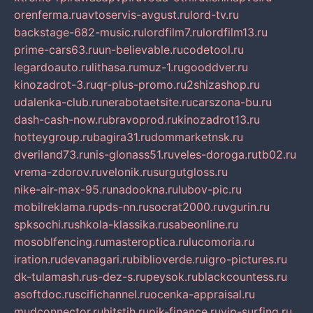
orenferma.ru
avtoservis-avgust.ru
lord-tv.ru
backstage-682-music.ru
lordfilm7.ru
lordfilm13.ru
prime-cars63.ru
un-believable.ru
codetool.ru
legardoauto.ru
lithasa.ru
muz-1.ru
gooddver.ru
kinozadrot-3.ru
qr-plus-promo.ru
2shizashop.ru
udalenka-club.ru
nerabotaetsite.ru
carszona-bu.ru
dash-cash-now.ru
bravoprod.ru
kinozadrot13.ru
hotteygroup.ru
bagira31.ru
dommarketnsk.ru
dveriland73.ru
nis-glonass51.ru
veles-doroga.ru
tb02.ru
vrema-zdorov.ru
velonik.ru
surgutgloss.ru
nike-air-max-95.ru
nadookna.ru
lubov-pic.ru
mobilreklama.ru
pds-nn.ru
socrat2000.ru
vgurin.ru
spksochi.ru
shkola-klassika.ru
sabeonline.ru
mosoblfencing.ru
masteroptica.ru
lucomoria.ru
iration.ru
devanagari.ru
biblioverde.ru
igro-pictures.ru
dk-tulamash.ru
s-dez-s.ru
peysok.ru
blackcountess.ru
asoftdoc.ru
scifichannel.ru
ocenka-appraisal.ru
mudconnector.ru
hitstih.ru
pik-finance.ru
vip-surfing.ru