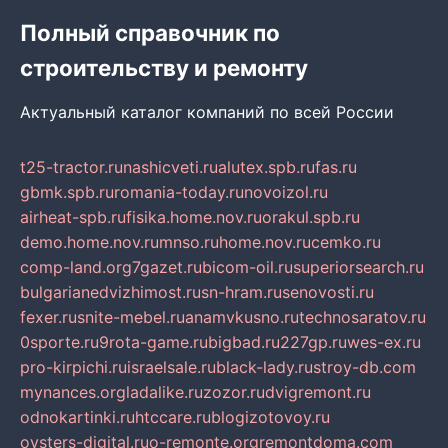
Полный справочник по
строительству и ремонту
Актуальный каталог компаний по всей России
t25-tractor.ru
nashicveti.ru
alutex.spb.ru
fas.ru
gbmk.spb.ru
romania-today.ru
novoizol.ru
airheat-spb.ru
fisika.home.nov.ru
orakul.spb.ru
demo.home.nov.ru
mnso.ru
home.nov.ru
cemko.ru
comp-land.org
7gazet.ru
bicom-oil.ru
superiorsearch.ru
bulgarianedvizhimost.ru
sn-hram.ru
senovosti.ru
fexer.ru
snite-mebel.ru
anamvkusno.ru
technosaratov.ru
0sporte.ru
9rota-game.ru
bigbad.ru
227gp.ru
wes-ex.ru
pro-kirpichi.ru
israelsale.ru
black-lady.ru
stroy-db.com
mynances.org
ladalike.ru
zozor.ru
dvigremont.ru
odnokartinki.ru
htccare.ru
blogizotovoy.ru
oysters-digital.ru
o-remonte.org
remontdoma.com