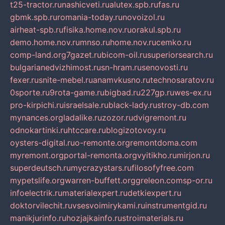
t25-tractor.ru
nashicveti.ru
alutex.spb.ru
fas.ru
gbmk.spb.ru
romania-today.ru
novoizol.ru
airheat-spb.ru
fisika.home.nov.ru
orakul.spb.ru
demo.home.nov.ru
mnso.ru
home.nov.ru
cemko.ru
comp-land.org
7gazet.ru
bicom-oil.ru
superiorsearch.ru
bulgarianedvizhimost.ru
sn-hram.ru
senovosti.ru
fexer.ru
snite-mebel.ru
anamvkusno.ru
technosaratov.ru
0sporte.ru
9rota-game.ru
bigbad.ru
227gp.ru
wes-ex.ru
pro-kirpichi.ru
israelsale.ru
black-lady.ru
stroy-db.com
mynances.org
ladalike.ru
zozor.ru
dvigremont.ru
odnokartinki.ru
htccare.ru
blogizotovoy.ru
oysters-digital.ru
o-remonte.org
remontdoma.com
myremont.org
portal-remonta.org
vyitikho.ru
mirjon.ru
superdeutsch.ru
mycrazystars.ru
filosofyfree.com
mypetslife.org
warren-buffett.org
greleon.com
sp-or.ru
infoelectrik.ru
materialexpert.ru
detkiexpert.ru
doktorvilechit.ru
vsesvoimirykami.ru
instrumentgid.ru
manikjurinfo.ru
hozjajkainfo.ru
stroimaterials.ru