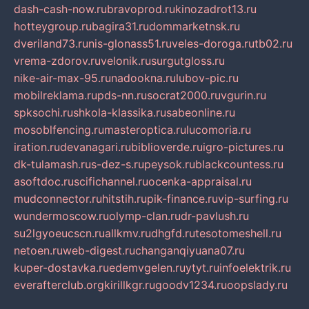
dash-cash-now.ru
bravoprod.ru
kinozadrot13.ru
hotteygroup.ru
bagira31.ru
dommarketnsk.ru
dveriland73.ru
nis-glonass51.ru
veles-doroga.ru
tb02.ru
vrema-zdorov.ru
velonik.ru
surgutgloss.ru
nike-air-max-95.ru
nadookna.ru
lubov-pic.ru
mobilreklama.ru
pds-nn.ru
socrat2000.ru
vgurin.ru
spksochi.ru
shkola-klassika.ru
sabeonline.ru
mosoblfencing.ru
masteroptica.ru
lucomoria.ru
iration.ru
devanagari.ru
biblioverde.ru
igro-pictures.ru
dk-tulamash.ru
s-dez-s.ru
peysok.ru
blackcountess.ru
asoftdoc.ru
scifichannel.ru
ocenka-appraisal.ru
mudconnector.ru
hitstih.ru
pik-finance.ru
vip-surfing.ru
wundermoscow.ru
olymp-clan.ru
dr-pavlush.ru
su2lgyoeucscn.ru
allkmv.ru
dhgfd.ru
tesotomeshell.ru
netoen.ru
web-digest.ru
changanqiyuana07.ru
kuper-dostavka.ru
edemvgelen.ru
ytyt.ru
infoelektrik.ru
everafterclub.org
kirillkgr.ru
goodv1234.ru
oopslady.ru