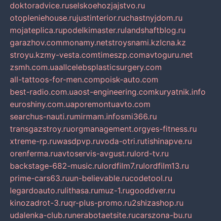
doktoradvice.ru
selskoehozjajstvo.ru
otopleniehouse.ru
justinterior.ru
chastnyjdom.ru
mojateplica.ru
podelkimaster.ru
landshaftblog.ru
garazhov.com
monamy.net
stroysnami.kz
lcna.kz
stroyu.kz
my-vesta.com
timeszp.com
avtoguru.net
zsmh.com.ua
allcelebsplasticsurgery.com
all-tattoos-for-men.com
poisk-auto.com
best-radio.com.ua
ost-engineering.com
kuryatnik.info
euroshiny.com.ua
poremontuavto.com
searchus-nauti.ru
mirmam.info
smi366.ru
transgazstroy.ru
orgmanagement.org
yes-fitness.ru
xtreme-rp.ru
wasdpvp.ru
voda-otri.ru
tishinapve.ru
orenferma.ru
avtoservis-avgust.ru
lord-tv.ru
backstage-682-music.ru
lordfilm7.ru
lordfilm13.ru
prime-cars63.ru
un-believable.ru
codetool.ru
legardoauto.ru
lithasa.ru
muz-1.ru
gooddver.ru
kinozadrot-3.ru
qr-plus-promo.ru
2shizashop.ru
udalenka-club.ru
nerabotaetsite.ru
carszona-bu.ru