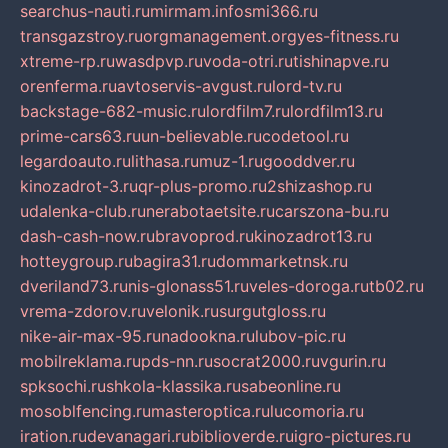
searchus-nauti.ru
mirmam.info
smi366.ru
transgazstroy.ru
orgmanagement.org
yes-fitness.ru
xtreme-rp.ru
wasdpvp.ru
voda-otri.ru
tishinapve.ru
orenferma.ru
avtoservis-avgust.ru
lord-tv.ru
backstage-682-music.ru
lordfilm7.ru
lordfilm13.ru
prime-cars63.ru
un-believable.ru
codetool.ru
legardoauto.ru
lithasa.ru
muz-1.ru
gooddver.ru
kinozadrot-3.ru
qr-plus-promo.ru
2shizashop.ru
udalenka-club.ru
nerabotaetsite.ru
carszona-bu.ru
dash-cash-now.ru
bravoprod.ru
kinozadrot13.ru
hotteygroup.ru
bagira31.ru
dommarketnsk.ru
dveriland73.ru
nis-glonass51.ru
veles-doroga.ru
tb02.ru
vrema-zdorov.ru
velonik.ru
surgutgloss.ru
nike-air-max-95.ru
nadookna.ru
lubov-pic.ru
mobilreklama.ru
pds-nn.ru
socrat2000.ru
vgurin.ru
spksochi.ru
shkola-klassika.ru
sabeonline.ru
mosoblfencing.ru
masteroptica.ru
lucomoria.ru
iration.ru
devanagari.ru
biblioverde.ru
igro-pictures.ru