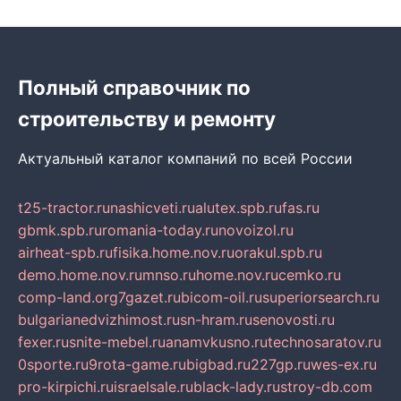
Полный справочник по
строительству и ремонту
Актуальный каталог компаний по всей России
t25-tractor.ru
nashicveti.ru
alutex.spb.ru
fas.ru
gbmk.spb.ru
romania-today.ru
novoizol.ru
airheat-spb.ru
fisika.home.nov.ru
orakul.spb.ru
demo.home.nov.ru
mnso.ru
home.nov.ru
cemko.ru
comp-land.org
7gazet.ru
bicom-oil.ru
superiorsearch.ru
bulgarianedvizhimost.ru
sn-hram.ru
senovosti.ru
fexer.ru
snite-mebel.ru
anamvkusno.ru
technosaratov.ru
0sporte.ru
9rota-game.ru
bigbad.ru
227gp.ru
wes-ex.ru
pro-kirpichi.ru
israelsale.ru
black-lady.ru
stroy-db.com