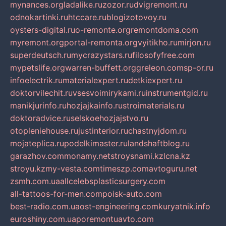
mynances.org
ladalike.ru
zozor.ru
dvigremont.ru
odnokartinki.ru
htccare.ru
blogizotovoy.ru
oysters-digital.ru
o-remonte.org
remontdoma.com
myremont.org
portal-remonta.org
vyitikho.ru
mirjon.ru
superdeutsch.ru
mycrazystars.ru
filosofyfree.com
mypetslife.org
warren-buffett.org
greleon.com
sp-or.ru
infoelectrik.ru
materialexpert.ru
detkiexpert.ru
doktorvilechit.ru
vsesvoimirykami.ru
instrumentgid.ru
manikjurinfo.ru
hozjajkainfo.ru
stroimaterials.ru
doktoradvice.ru
selskoehozjajstvo.ru
otopleniehouse.ru
justinterior.ru
chastnyjdom.ru
mojateplica.ru
podelkimaster.ru
landshaftblog.ru
garazhov.com
monamy.net
stroysnami.kz
lcna.kz
stroyu.kz
my-vesta.com
timeszp.com
avtoguru.net
zsmh.com.ua
allcelebsplasticsurgery.com
all-tattoos-for-men.com
poisk-auto.com
best-radio.com.ua
ost-engineering.com
kuryatnik.info
euroshiny.com.ua
poremontuavto.com