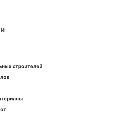
ми
ьных строителей
алов
атериалы
бот