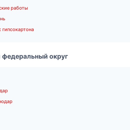
ские работы
нь
 гипсокартона
 федеральный округ
дар
нодар