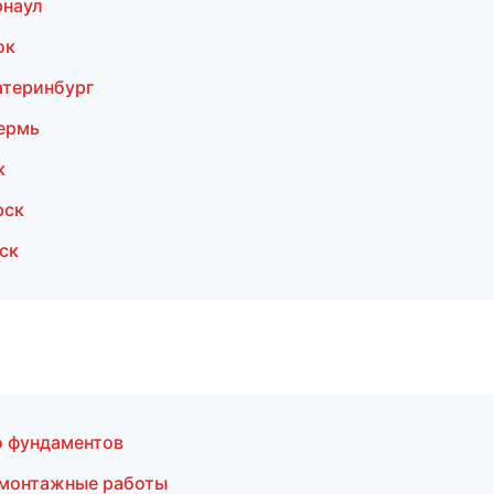
рнаул
ок
атеринбург
ермь
к
рск
ск
о фундаментов
емонтажные работы