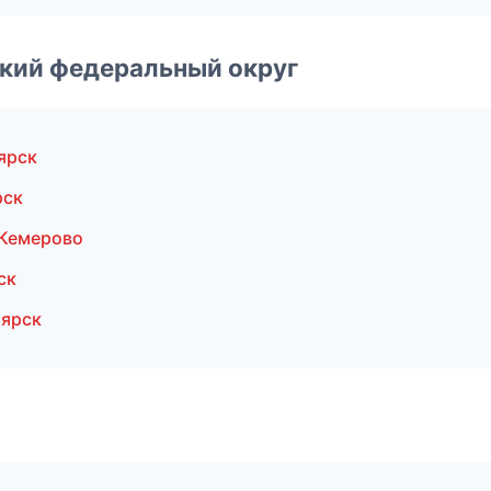
ский федеральный округ
ярск
рск
 Кемерово
ск
оярск