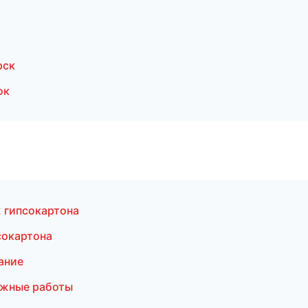
рск
ок
 гипсокартона
сокартона
ание
ажные работы