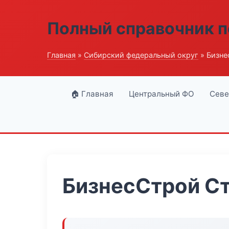
Полный справочник п
Главная
»
Сибирский федеральный округ
» Бизне
🏠 Главная
Центральный ФО
Севе
БизнесСтрой С