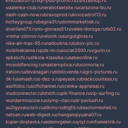
kinozadrot-3.ru
qr-plus-promo.ru
2shizashop.ru
udalenka-club.ru
nerabotaetsite.ru
carszona-bu.ru
dash-cash-now.ru
bravoprod.ru
kinozadrot13.ru
hotteygroup.ru
bagira31.ru
dommarketnsk.ru
dveriland73.ru
nis-glonass51.ru
veles-doroga.ru
tb02.ru
vrema-zdorov.ru
velonik.ru
surgutgloss.ru
nike-air-max-95.ru
nadookna.ru
lubov-pic.ru
mobilreklama.ru
pds-nn.ru
socrat2000.ru
vgurin.ru
spksochi.ru
shkola-klassika.ru
sabeonline.ru
mosoblfencing.ru
masteroptica.ru
lucomoria.ru
iration.ru
devanagari.ru
biblioverde.ru
igro-pictures.ru
dk-tulamash.ru
s-dez-s.ru
peysok.ru
blackcountess.ru
asoftdoc.ru
scifichannel.ru
ocenka-appraisal.ru
mudconnector.ru
hitstih.ru
pik-finance.ru
vip-surfing.ru
wundermoscow.ru
olymp-clan.ru
dr-pavlush.ru
su2lgyoeucscn.ru
allkmv.ru
dhgfd.ru
tesotomeshell.ru
netoen.ru
web-digest.ru
changanqiyuana07.ru
kuper-dostavka.ru
edemvgelen.ru
ytyt.ru
infoelektrik.ru