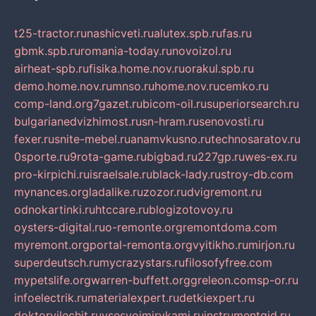
t25-tractor.ru
nashicveti.ru
alutex.spb.ru
fas.ru
gbmk.spb.ru
romania-today.ru
novoizol.ru
airheat-spb.ru
fisika.home.nov.ru
orakul.spb.ru
demo.home.nov.ru
mnso.ru
home.nov.ru
cemko.ru
comp-land.org
7gazet.ru
bicom-oil.ru
superiorsearch.ru
bulgarianedvizhimost.ru
sn-hram.ru
senovosti.ru
fexer.ru
snite-mebel.ru
anamvkusno.ru
technosaratov.ru
0sporte.ru
9rota-game.ru
bigbad.ru
227gp.ru
wes-ex.ru
pro-kirpichi.ru
israelsale.ru
black-lady.ru
stroy-db.com
mynances.org
ladalike.ru
zozor.ru
dvigremont.ru
odnokartinki.ru
htccare.ru
blogizotovoy.ru
oysters-digital.ru
o-remonte.org
remontdoma.com
myremont.org
portal-remonta.org
vyitikho.ru
mirjon.ru
superdeutsch.ru
mycrazystars.ru
filosofyfree.com
mypetslife.org
warren-buffett.org
greleon.com
sp-or.ru
infoelectrik.ru
materialexpert.ru
detkiexpert.ru
doktorvilechit.ru
vsesvoimirykami.ru
instrumentgid.ru