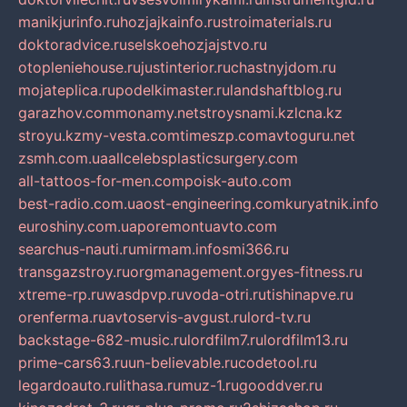
manikjurinfo.ru
hozjajkainfo.ru
stroimaterials.ru
doktoradvice.ru
selskoehozjajstvo.ru
otopleniehouse.ru
justinterior.ru
chastnyjdom.ru
mojateplica.ru
podelkimaster.ru
landshaftblog.ru
garazhov.com
monamy.net
stroysnami.kz
lcna.kz
stroyu.kz
my-vesta.com
timeszp.com
avtoguru.net
zsmh.com.ua
allcelebsplasticsurgery.com
all-tattoos-for-men.com
poisk-auto.com
best-radio.com.ua
ost-engineering.com
kuryatnik.info
euroshiny.com.ua
poremontuavto.com
searchus-nauti.ru
mirmam.info
smi366.ru
transgazstroy.ru
orgmanagement.org
yes-fitness.ru
xtreme-rp.ru
wasdpvp.ru
voda-otri.ru
tishinapve.ru
orenferma.ru
avtoservis-avgust.ru
lord-tv.ru
backstage-682-music.ru
lordfilm7.ru
lordfilm13.ru
prime-cars63.ru
un-believable.ru
codetool.ru
legardoauto.ru
lithasa.ru
muz-1.ru
gooddver.ru