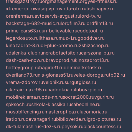
transgazstroy.ru
orgmanagement.org
yes-fitness.ru
xtreme-rp.ru
wasdpvp.ru
voda-otri.ru
tishinapve.ru
orenferma.ru
avtoservis-avgust.ru
lord-tv.ru
backstage-682-music.ru
lordfilm7.ru
lordfilm13.ru
prime-cars63.ru
un-believable.ru
codetool.ru
legardoauto.ru
lithasa.ru
muz-1.ru
gooddver.ru
kinozadrot-3.ru
qr-plus-promo.ru
2shizashop.ru
udalenka-club.ru
nerabotaetsite.ru
carszona-bu.ru
dash-cash-now.ru
bravoprod.ru
kinozadrot13.ru
hotteygroup.ru
bagira31.ru
dommarketnsk.ru
dveriland73.ru
nis-glonass51.ru
veles-doroga.ru
tb02.ru
vrema-zdorov.ru
velonik.ru
surgutgloss.ru
nike-air-max-95.ru
nadookna.ru
lubov-pic.ru
mobilreklama.ru
pds-nn.ru
socrat2000.ru
vgurin.ru
spksochi.ru
shkola-klassika.ru
sabeonline.ru
mosoblfencing.ru
masteroptica.ru
lucomoria.ru
iration.ru
devanagari.ru
biblioverde.ru
igro-pictures.ru
dk-tulamash.ru
s-dez-s.ru
peysok.ru
blackcountess.ru