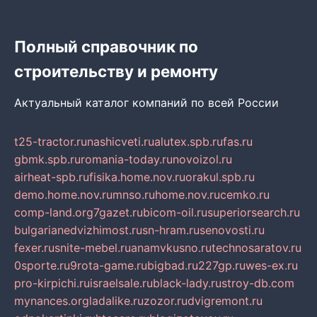
Полный справочник по
строительству и ремонту
Актуальный каталог компаний по всей России
t25-tractor.ru
nashicveti.ru
alutex.spb.ru
fas.ru
gbmk.spb.ru
romania-today.ru
novoizol.ru
airheat-spb.ru
fisika.home.nov.ru
orakul.spb.ru
demo.home.nov.ru
mnso.ru
home.nov.ru
cemko.ru
comp-land.org
7gazet.ru
bicom-oil.ru
superiorsearch.ru
bulgarianedvizhimost.ru
sn-hram.ru
senovosti.ru
fexer.ru
snite-mebel.ru
anamvkusno.ru
technosaratov.ru
0sporte.ru
9rota-game.ru
bigbad.ru
227gp.ru
wes-ex.ru
pro-kirpichi.ru
israelsale.ru
black-lady.ru
stroy-db.com
mynances.org
ladalike.ru
zozor.ru
dvigremont.ru