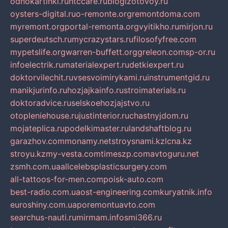
odnokartinki.ru
htccare.ru
blogizotovoy.ru
oysters-digital.ru
o-remonte.org
remontdoma.com
myremont.org
portal-remonta.org
vyitikho.ru
mirjon.ru
superdeutsch.ru
mycrazystars.ru
filosofyfree.com
mypetslife.org
warren-buffett.org
greleon.com
sp-or.ru
infoelectrik.ru
materialexpert.ru
detkiexpert.ru
doktorvilechit.ru
vsesvoimirykami.ru
instrumentgid.ru
manikjurinfo.ru
hozjajkainfo.ru
stroimaterials.ru
doktoradvice.ru
selskoehozjajstvo.ru
otopleniehouse.ru
justinterior.ru
chastnyjdom.ru
mojateplica.ru
podelkimaster.ru
landshaftblog.ru
garazhov.com
monamy.net
stroysnami.kz
lcna.kz
stroyu.kz
my-vesta.com
timeszp.com
avtoguru.net
zsmh.com.ua
allcelebsplasticsurgery.com
all-tattoos-for-men.com
poisk-auto.com
best-radio.com.ua
ost-engineering.com
kuryatnik.info
euroshiny.com.ua
poremontuavto.com
searchus-nauti.ru
mirmam.info
smi366.ru