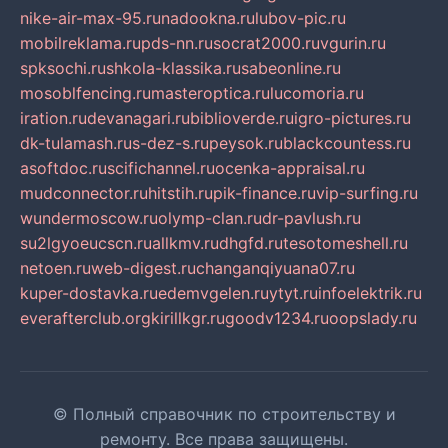
nike-air-max-95.ru
nadookna.ru
lubov-pic.ru
mobilreklama.ru
pds-nn.ru
socrat2000.ru
vgurin.ru
spksochi.ru
shkola-klassika.ru
sabeonline.ru
mosoblfencing.ru
masteroptica.ru
lucomoria.ru
iration.ru
devanagari.ru
biblioverde.ru
igro-pictures.ru
dk-tulamash.ru
s-dez-s.ru
peysok.ru
blackcountess.ru
asoftdoc.ru
scifichannel.ru
ocenka-appraisal.ru
mudconnector.ru
hitstih.ru
pik-finance.ru
vip-surfing.ru
wundermoscow.ru
olymp-clan.ru
dr-pavlush.ru
su2lgyoeucscn.ru
allkmv.ru
dhgfd.ru
tesotomeshell.ru
netoen.ru
web-digest.ru
changanqiyuana07.ru
kuper-dostavka.ru
edemvgelen.ru
ytyt.ru
infoelektrik.ru
everafterclub.org
kirillkgr.ru
goodv1234.ru
oopslady.ru
© Полный справочник по строительству и
ремонту. Все права защищены.