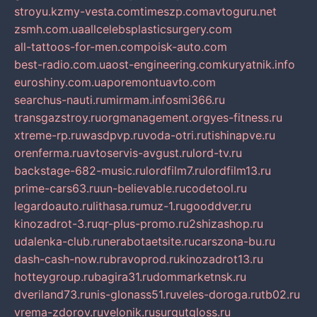
stroyu.kz
my-vesta.com
timeszp.com
avtoguru.net
zsmh.com.ua
allcelebsplasticsurgery.com
all-tattoos-for-men.com
poisk-auto.com
best-radio.com.ua
ost-engineering.com
kuryatnik.info
euroshiny.com.ua
poremontuavto.com
searchus-nauti.ru
mirmam.info
smi366.ru
transgazstroy.ru
orgmanagement.org
yes-fitness.ru
xtreme-rp.ru
wasdpvp.ru
voda-otri.ru
tishinapve.ru
orenferma.ru
avtoservis-avgust.ru
lord-tv.ru
backstage-682-music.ru
lordfilm7.ru
lordfilm13.ru
prime-cars63.ru
un-believable.ru
codetool.ru
legardoauto.ru
lithasa.ru
muz-1.ru
gooddver.ru
kinozadrot-3.ru
qr-plus-promo.ru
2shizashop.ru
udalenka-club.ru
nerabotaetsite.ru
carszona-bu.ru
dash-cash-now.ru
bravoprod.ru
kinozadrot13.ru
hotteygroup.ru
bagira31.ru
dommarketnsk.ru
dveriland73.ru
nis-glonass51.ru
veles-doroga.ru
tb02.ru
vrema-zdorov.ru
velonik.ru
surgutgloss.ru