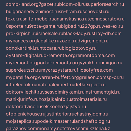
comp-land.org
7gazet.ru
bicom-oil.ru
superiorsearch.ru
bulgarianedvizhimost.ru
sn-hram.ru
senovosti.ru
fexer.ru
snite-mebel.ru
anamvkusno.ru
technosaratov.ru
0sporte.ru
9rota-game.ru
bigbad.ru
227gp.ru
wes-ex.ru
pro-kirpichi.ru
israelsale.ru
black-lady.ru
stroy-db.com
mynances.org
ladalike.ru
zozor.ru
dvigremont.ru
odnokartinki.ru
htccare.ru
blogizotovoy.ru
oysters-digital.ru
o-remonte.org
remontdoma.com
myremont.org
portal-remonta.org
vyitikho.ru
mirjon.ru
superdeutsch.ru
mycrazystars.ru
filosofyfree.com
mypetslife.org
warren-buffett.org
greleon.com
sp-or.ru
infoelectrik.ru
materialexpert.ru
detkiexpert.ru
doktorvilechit.ru
vsesvoimirykami.ru
instrumentgid.ru
manikjurinfo.ru
hozjajkainfo.ru
stroimaterials.ru
doktoradvice.ru
selskoehozjajstvo.ru
otopleniehouse.ru
justinterior.ru
chastnyjdom.ru
mojateplica.ru
podelkimaster.ru
landshaftblog.ru
garazhov.com
monamy.net
stroysnami.kz
lcna.kz