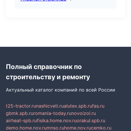
Полный справочник по
строительству и ремонту
Актуальный каталог компаний по всей России
t25-tractor.ru
nashicveti.ru
alutex.spb.ru
fas.ru
gbmk.spb.ru
romania-today.ru
novoizol.ru
airheat-spb.ru
fisika.home.nov.ru
orakul.spb.ru
demo.home.nov.ru
mnso.ru
home.nov.ru
cemko.ru