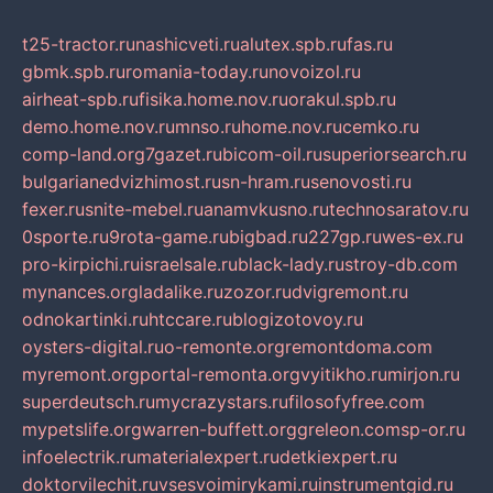
t25-tractor.ru
nashicveti.ru
alutex.spb.ru
fas.ru
gbmk.spb.ru
romania-today.ru
novoizol.ru
airheat-spb.ru
fisika.home.nov.ru
orakul.spb.ru
demo.home.nov.ru
mnso.ru
home.nov.ru
cemko.ru
comp-land.org
7gazet.ru
bicom-oil.ru
superiorsearch.ru
bulgarianedvizhimost.ru
sn-hram.ru
senovosti.ru
fexer.ru
snite-mebel.ru
anamvkusno.ru
technosaratov.ru
0sporte.ru
9rota-game.ru
bigbad.ru
227gp.ru
wes-ex.ru
pro-kirpichi.ru
israelsale.ru
black-lady.ru
stroy-db.com
mynances.org
ladalike.ru
zozor.ru
dvigremont.ru
odnokartinki.ru
htccare.ru
blogizotovoy.ru
oysters-digital.ru
o-remonte.org
remontdoma.com
myremont.org
portal-remonta.org
vyitikho.ru
mirjon.ru
superdeutsch.ru
mycrazystars.ru
filosofyfree.com
mypetslife.org
warren-buffett.org
greleon.com
sp-or.ru
infoelectrik.ru
materialexpert.ru
detkiexpert.ru
doktorvilechit.ru
vsesvoimirykami.ru
instrumentgid.ru