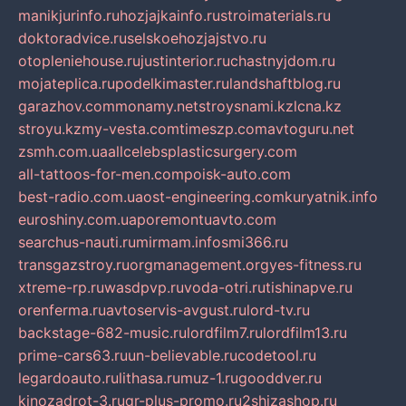
manikjurinfo.ru
hozjajkainfo.ru
stroimaterials.ru
doktoradvice.ru
selskoehozjajstvo.ru
otopleniehouse.ru
justinterior.ru
chastnyjdom.ru
mojateplica.ru
podelkimaster.ru
landshaftblog.ru
garazhov.com
monamy.net
stroysnami.kz
lcna.kz
stroyu.kz
my-vesta.com
timeszp.com
avtoguru.net
zsmh.com.ua
allcelebsplasticsurgery.com
all-tattoos-for-men.com
poisk-auto.com
best-radio.com.ua
ost-engineering.com
kuryatnik.info
euroshiny.com.ua
poremontuavto.com
searchus-nauti.ru
mirmam.info
smi366.ru
transgazstroy.ru
orgmanagement.org
yes-fitness.ru
xtreme-rp.ru
wasdpvp.ru
voda-otri.ru
tishinapve.ru
orenferma.ru
avtoservis-avgust.ru
lord-tv.ru
backstage-682-music.ru
lordfilm7.ru
lordfilm13.ru
prime-cars63.ru
un-believable.ru
codetool.ru
legardoauto.ru
lithasa.ru
muz-1.ru
gooddver.ru
kinozadrot-3.ru
qr-plus-promo.ru
2shizashop.ru