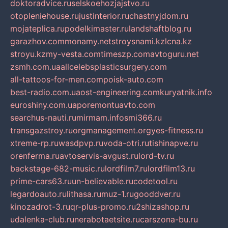
doktoradvice.ru
selskoehozjajstvo.ru
otopleniehouse.ru
justinterior.ru
chastnyjdom.ru
mojateplica.ru
podelkimaster.ru
landshaftblog.ru
garazhov.com
monamy.net
stroysnami.kz
lcna.kz
stroyu.kz
my-vesta.com
timeszp.com
avtoguru.net
zsmh.com.ua
allcelebsplasticsurgery.com
all-tattoos-for-men.com
poisk-auto.com
best-radio.com.ua
ost-engineering.com
kuryatnik.info
euroshiny.com.ua
poremontuavto.com
searchus-nauti.ru
mirmam.info
smi366.ru
transgazstroy.ru
orgmanagement.org
yes-fitness.ru
xtreme-rp.ru
wasdpvp.ru
voda-otri.ru
tishinapve.ru
orenferma.ru
avtoservis-avgust.ru
lord-tv.ru
backstage-682-music.ru
lordfilm7.ru
lordfilm13.ru
prime-cars63.ru
un-believable.ru
codetool.ru
legardoauto.ru
lithasa.ru
muz-1.ru
gooddver.ru
kinozadrot-3.ru
qr-plus-promo.ru
2shizashop.ru
udalenka-club.ru
nerabotaetsite.ru
carszona-bu.ru