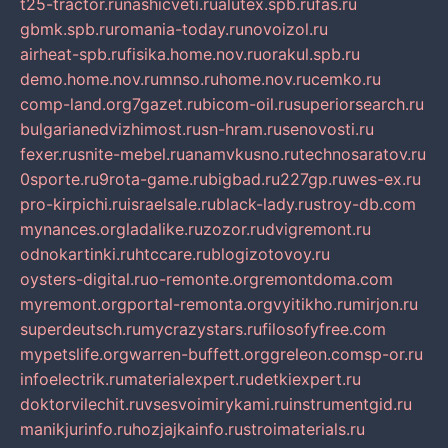
t25-tractor.ru
nashicveti.ru
alutex.spb.ru
fas.ru
gbmk.spb.ru
romania-today.ru
novoizol.ru
airheat-spb.ru
fisika.home.nov.ru
orakul.spb.ru
demo.home.nov.ru
mnso.ru
home.nov.ru
cemko.ru
comp-land.org
7gazet.ru
bicom-oil.ru
superiorsearch.ru
bulgarianedvizhimost.ru
sn-hram.ru
senovosti.ru
fexer.ru
snite-mebel.ru
anamvkusno.ru
technosaratov.ru
0sporte.ru
9rota-game.ru
bigbad.ru
227gp.ru
wes-ex.ru
pro-kirpichi.ru
israelsale.ru
black-lady.ru
stroy-db.com
mynances.org
ladalike.ru
zozor.ru
dvigremont.ru
odnokartinki.ru
htccare.ru
blogizotovoy.ru
oysters-digital.ru
o-remonte.org
remontdoma.com
myremont.org
portal-remonta.org
vyitikho.ru
mirjon.ru
superdeutsch.ru
mycrazystars.ru
filosofyfree.com
mypetslife.org
warren-buffett.org
greleon.com
sp-or.ru
infoelectrik.ru
materialexpert.ru
detkiexpert.ru
doktorvilechit.ru
vsesvoimirykami.ru
instrumentgid.ru
manikjurinfo.ru
hozjajkainfo.ru
stroimaterials.ru