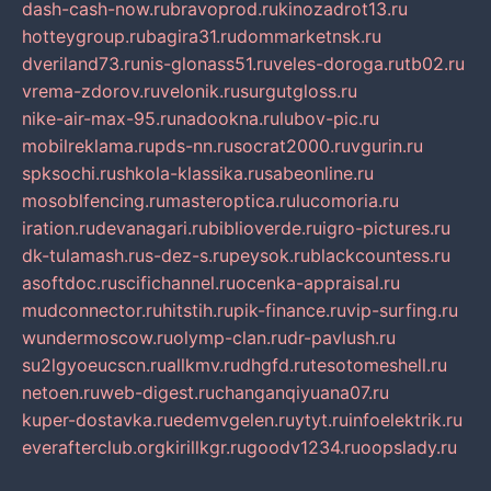
dash-cash-now.ru
bravoprod.ru
kinozadrot13.ru
hotteygroup.ru
bagira31.ru
dommarketnsk.ru
dveriland73.ru
nis-glonass51.ru
veles-doroga.ru
tb02.ru
vrema-zdorov.ru
velonik.ru
surgutgloss.ru
nike-air-max-95.ru
nadookna.ru
lubov-pic.ru
mobilreklama.ru
pds-nn.ru
socrat2000.ru
vgurin.ru
spksochi.ru
shkola-klassika.ru
sabeonline.ru
mosoblfencing.ru
masteroptica.ru
lucomoria.ru
iration.ru
devanagari.ru
biblioverde.ru
igro-pictures.ru
dk-tulamash.ru
s-dez-s.ru
peysok.ru
blackcountess.ru
asoftdoc.ru
scifichannel.ru
ocenka-appraisal.ru
mudconnector.ru
hitstih.ru
pik-finance.ru
vip-surfing.ru
wundermoscow.ru
olymp-clan.ru
dr-pavlush.ru
su2lgyoeucscn.ru
allkmv.ru
dhgfd.ru
tesotomeshell.ru
netoen.ru
web-digest.ru
changanqiyuana07.ru
kuper-dostavka.ru
edemvgelen.ru
ytyt.ru
infoelektrik.ru
everafterclub.org
kirillkgr.ru
goodv1234.ru
oopslady.ru