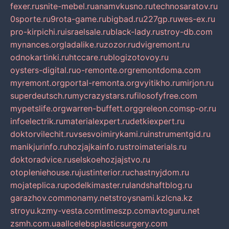
fexer.ru
snite-mebel.ru
anamvkusno.ru
technosaratov.ru
0sporte.ru
9rota-game.ru
bigbad.ru
227gp.ru
wes-ex.ru
pro-kirpichi.ru
israelsale.ru
black-lady.ru
stroy-db.com
mynances.org
ladalike.ru
zozor.ru
dvigremont.ru
odnokartinki.ru
htccare.ru
blogizotovoy.ru
oysters-digital.ru
o-remonte.org
remontdoma.com
myremont.org
portal-remonta.org
vyitikho.ru
mirjon.ru
superdeutsch.ru
mycrazystars.ru
filosofyfree.com
mypetslife.org
warren-buffett.org
greleon.com
sp-or.ru
infoelectrik.ru
materialexpert.ru
detkiexpert.ru
doktorvilechit.ru
vsesvoimirykami.ru
instrumentgid.ru
manikjurinfo.ru
hozjajkainfo.ru
stroimaterials.ru
doktoradvice.ru
selskoehozjajstvo.ru
otopleniehouse.ru
justinterior.ru
chastnyjdom.ru
mojateplica.ru
podelkimaster.ru
landshaftblog.ru
garazhov.com
monamy.net
stroysnami.kz
lcna.kz
stroyu.kz
my-vesta.com
timeszp.com
avtoguru.net
zsmh.com.ua
allcelebsplasticsurgery.com