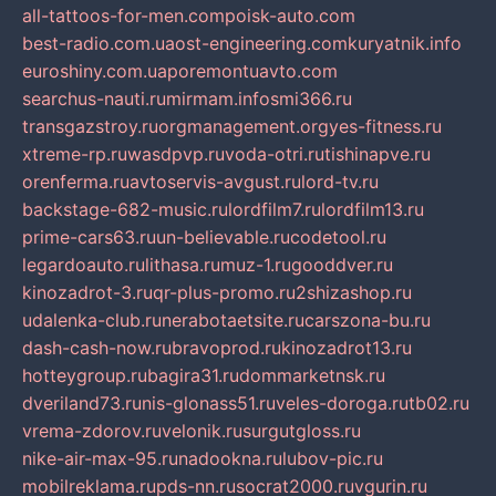
all-tattoos-for-men.com
poisk-auto.com
best-radio.com.ua
ost-engineering.com
kuryatnik.info
euroshiny.com.ua
poremontuavto.com
searchus-nauti.ru
mirmam.info
smi366.ru
transgazstroy.ru
orgmanagement.org
yes-fitness.ru
xtreme-rp.ru
wasdpvp.ru
voda-otri.ru
tishinapve.ru
orenferma.ru
avtoservis-avgust.ru
lord-tv.ru
backstage-682-music.ru
lordfilm7.ru
lordfilm13.ru
prime-cars63.ru
un-believable.ru
codetool.ru
legardoauto.ru
lithasa.ru
muz-1.ru
gooddver.ru
kinozadrot-3.ru
qr-plus-promo.ru
2shizashop.ru
udalenka-club.ru
nerabotaetsite.ru
carszona-bu.ru
dash-cash-now.ru
bravoprod.ru
kinozadrot13.ru
hotteygroup.ru
bagira31.ru
dommarketnsk.ru
dveriland73.ru
nis-glonass51.ru
veles-doroga.ru
tb02.ru
vrema-zdorov.ru
velonik.ru
surgutgloss.ru
nike-air-max-95.ru
nadookna.ru
lubov-pic.ru
mobilreklama.ru
pds-nn.ru
socrat2000.ru
vgurin.ru