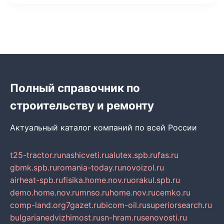
Полный справочник по
строительству и ремонту
Актуальный каталог компаний по всей России
t25-tractor.ru
nashicveti.ru
alutex.spb.ru
fas.ru
gbmk.spb.ru
romania-today.ru
novoizol.ru
airheat-spb.ru
fisika.home.nov.ru
orakul.spb.ru
demo.home.nov.ru
mnso.ru
home.nov.ru
cemko.ru
comp-land.org
7gazet.ru
bicom-oil.ru
superiorsearch.ru
bulgarianedvizhimost.ru
sn-hram.ru
senovosti.ru