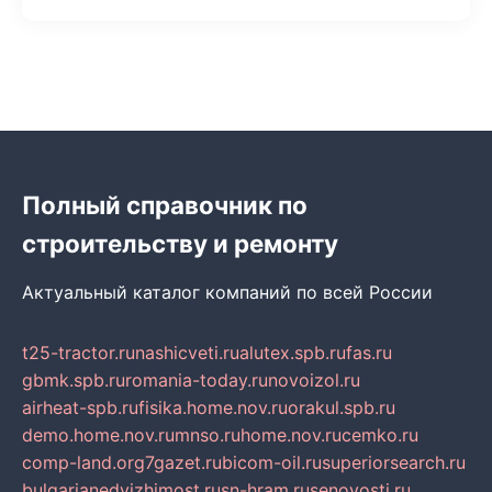
Полный справочник по
строительству и ремонту
Актуальный каталог компаний по всей России
t25-tractor.ru
nashicveti.ru
alutex.spb.ru
fas.ru
gbmk.spb.ru
romania-today.ru
novoizol.ru
airheat-spb.ru
fisika.home.nov.ru
orakul.spb.ru
demo.home.nov.ru
mnso.ru
home.nov.ru
cemko.ru
comp-land.org
7gazet.ru
bicom-oil.ru
superiorsearch.ru
bulgarianedvizhimost.ru
sn-hram.ru
senovosti.ru