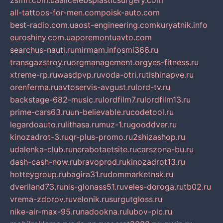
zsmh.com.ua
allcelebsplasticsurgery.com
all-tattoos-for-men.com
poisk-auto.com
best-radio.com.ua
ost-engineering.com
kuryatnik.info
euroshiny.com.ua
poremontuavto.com
searchus-nauti.ru
mirmam.info
smi366.ru
transgazstroy.ru
orgmanagement.org
yes-fitness.ru
xtreme-rp.ru
wasdpvp.ru
voda-otri.ru
tishinapve.ru
orenferma.ru
avtoservis-avgust.ru
lord-tv.ru
backstage-682-music.ru
lordfilm7.ru
lordfilm13.ru
prime-cars63.ru
un-believable.ru
codetool.ru
legardoauto.ru
lithasa.ru
muz-1.ru
gooddver.ru
kinozadrot-3.ru
qr-plus-promo.ru
2shizashop.ru
udalenka-club.ru
nerabotaetsite.ru
carszona-bu.ru
dash-cash-now.ru
bravoprod.ru
kinozadrot13.ru
hotteygroup.ru
bagira31.ru
dommarketnsk.ru
dveriland73.ru
nis-glonass51.ru
veles-doroga.ru
tb02.ru
vrema-zdorov.ru
velonik.ru
surgutgloss.ru
nike-air-max-95.ru
nadookna.ru
lubov-pic.ru