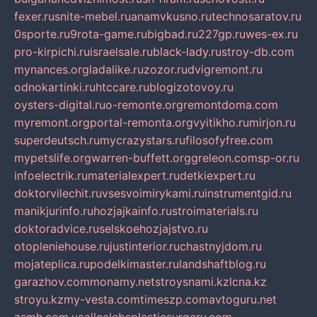
fexer.ru
snite-mebel.ru
anamvkusno.ru
technosaratov.ru
0sporte.ru
9rota-game.ru
bigbad.ru
227gp.ru
wes-ex.ru
pro-kirpichi.ru
israelsale.ru
black-lady.ru
stroy-db.com
mynances.org
ladalike.ru
zozor.ru
dvigremont.ru
odnokartinki.ru
htccare.ru
blogizotovoy.ru
oysters-digital.ru
o-remonte.org
remontdoma.com
myremont.org
portal-remonta.org
vyitikho.ru
mirjon.ru
superdeutsch.ru
mycrazystars.ru
filosofyfree.com
mypetslife.org
warren-buffett.org
greleon.com
sp-or.ru
infoelectrik.ru
materialexpert.ru
detkiexpert.ru
doktorvilechit.ru
vsesvoimirykami.ru
instrumentgid.ru
manikjurinfo.ru
hozjajkainfo.ru
stroimaterials.ru
doktoradvice.ru
selskoehozjajstvo.ru
otopleniehouse.ru
justinterior.ru
chastnyjdom.ru
mojateplica.ru
podelkimaster.ru
landshaftblog.ru
garazhov.com
monamy.net
stroysnami.kz
lcna.kz
stroyu.kz
my-vesta.com
timeszp.com
avtoguru.net