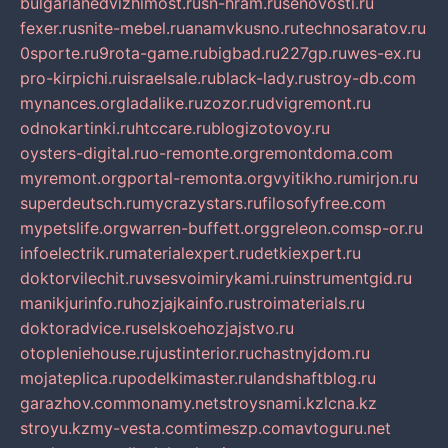
bulgarianedvizhimost.ru
sn-hram.ru
senovosti.ru
fexer.ru
snite-mebel.ru
anamvkusno.ru
technosaratov.ru
0sporte.ru
9rota-game.ru
bigbad.ru
227gp.ru
wes-ex.ru
pro-kirpichi.ru
israelsale.ru
black-lady.ru
stroy-db.com
mynances.org
ladalike.ru
zozor.ru
dvigremont.ru
odnokartinki.ru
htccare.ru
blogizotovoy.ru
oysters-digital.ru
o-remonte.org
remontdoma.com
myremont.org
portal-remonta.org
vyitikho.ru
mirjon.ru
superdeutsch.ru
mycrazystars.ru
filosofyfree.com
mypetslife.org
warren-buffett.org
greleon.com
sp-or.ru
infoelectrik.ru
materialexpert.ru
detkiexpert.ru
doktorvilechit.ru
vsesvoimirykami.ru
instrumentgid.ru
manikjurinfo.ru
hozjajkainfo.ru
stroimaterials.ru
doktoradvice.ru
selskoehozjajstvo.ru
otopleniehouse.ru
justinterior.ru
chastnyjdom.ru
mojateplica.ru
podelkimaster.ru
landshaftblog.ru
garazhov.com
monamy.net
stroysnami.kz
lcna.kz
stroyu.kz
my-vesta.com
timeszp.com
avtoguru.net