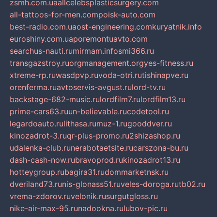
zsmh.com.ua
allcelebsplasticsurgery.com
all-tattoos-for-men.com
poisk-auto.com
best-radio.com.ua
ost-engineering.com
kuryatnik.info
euroshiny.com.ua
poremontuavto.com
searchus-nauti.ru
mirmam.info
smi366.ru
transgazstroy.ru
orgmanagement.org
yes-fitness.ru
xtreme-rp.ru
wasdpvp.ru
voda-otri.ru
tishinapve.ru
orenferma.ru
avtoservis-avgust.ru
lord-tv.ru
backstage-682-music.ru
lordfilm7.ru
lordfilm13.ru
prime-cars63.ru
un-believable.ru
codetool.ru
legardoauto.ru
lithasa.ru
muz-1.ru
gooddver.ru
kinozadrot-3.ru
qr-plus-promo.ru
2shizashop.ru
udalenka-club.ru
nerabotaetsite.ru
carszona-bu.ru
dash-cash-now.ru
bravoprod.ru
kinozadrot13.ru
hotteygroup.ru
bagira31.ru
dommarketnsk.ru
dveriland73.ru
nis-glonass51.ru
veles-doroga.ru
tb02.ru
vrema-zdorov.ru
velonik.ru
surgutgloss.ru
nike-air-max-95.ru
nadookna.ru
lubov-pic.ru