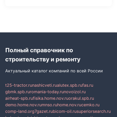
Полный справочник по
строительству и ремонту
Актуальный каталог компаний по всей России
t25-tractor.ru
nashicveti.ru
alutex.spb.ru
fas.ru
gbmk.spb.ru
romania-today.ru
novoizol.ru
airheat-spb.ru
fisika.home.nov.ru
orakul.spb.ru
demo.home.nov.ru
mnso.ru
home.nov.ru
cemko.ru
comp-land.org
7gazet.ru
bicom-oil.ru
superiorsearch.ru