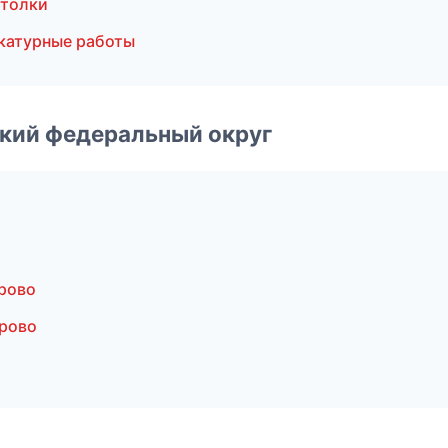
отолки
катурные работы
ский федеральный округ
рово
рово