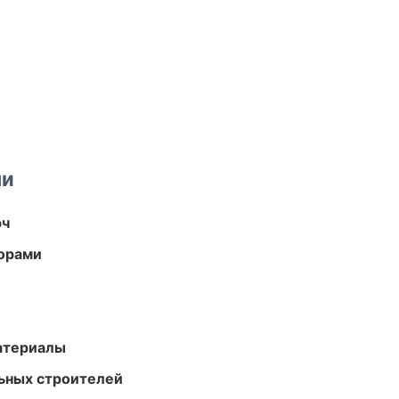
ми
юч
торами
атериалы
ьных строителей