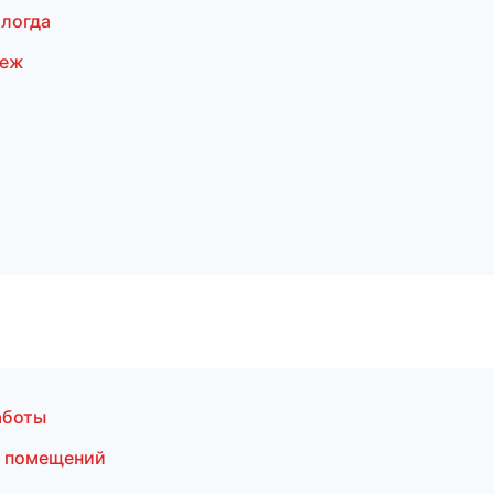
логда
неж
аботы
а помещений