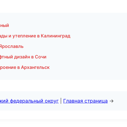
зный
ады и утепление в Калининград
 Ярославль
фтный дизайн в Сочи
роение в Архангельск
ский федеральный округ
|
Главная страница
→