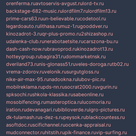
orenferma.ru
avtoservis-avgust.ru
lord-tv.ru
backstage-682-music.ru
lordfilm7.ru
lordfilm13.ru
prime-cars63.ru
un-believable.ru
codetool.ru
legardoauto.ru
lithasa.ru
muz-1.ru
gooddver.ru
kinozadrot-3.ru
qr-plus-promo.ru
2shizashop.ru
udalenka-club.ru
nerabotaetsite.ru
carszona-bu.ru
dash-cash-now.ru
bravoprod.ru
kinozadrot13.ru
hotteygroup.ru
bagira31.ru
dommarketnsk.ru
dveriland73.ru
nis-glonass51.ru
veles-doroga.ru
tb02.ru
vrema-zdorov.ru
velonik.ru
surgutgloss.ru
nike-air-max-95.ru
nadookna.ru
lubov-pic.ru
mobilreklama.ru
pds-nn.ru
socrat2000.ru
vgurin.ru
spksochi.ru
shkola-klassika.ru
sabeonline.ru
mosoblfencing.ru
masteroptica.ru
lucomoria.ru
iration.ru
devanagari.ru
biblioverde.ru
igro-pictures.ru
dk-tulamash.ru
s-dez-s.ru
peysok.ru
blackcountess.ru
asoftdoc.ru
scifichannel.ru
ocenka-appraisal.ru
mudconnector.ru
hitstih.ru
pik-finance.ru
vip-surfing.ru