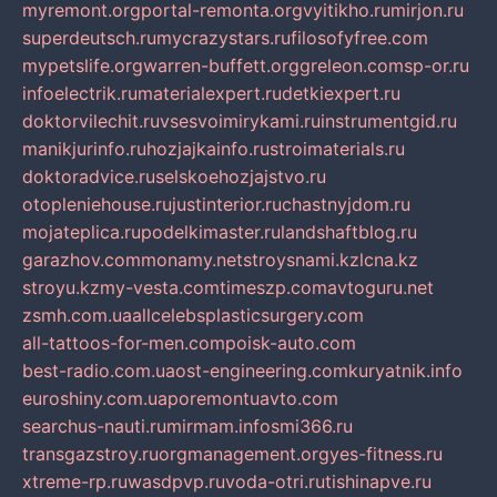
myremont.org
portal-remonta.org
vyitikho.ru
mirjon.ru
superdeutsch.ru
mycrazystars.ru
filosofyfree.com
mypetslife.org
warren-buffett.org
greleon.com
sp-or.ru
infoelectrik.ru
materialexpert.ru
detkiexpert.ru
doktorvilechit.ru
vsesvoimirykami.ru
instrumentgid.ru
manikjurinfo.ru
hozjajkainfo.ru
stroimaterials.ru
doktoradvice.ru
selskoehozjajstvo.ru
otopleniehouse.ru
justinterior.ru
chastnyjdom.ru
mojateplica.ru
podelkimaster.ru
landshaftblog.ru
garazhov.com
monamy.net
stroysnami.kz
lcna.kz
stroyu.kz
my-vesta.com
timeszp.com
avtoguru.net
zsmh.com.ua
allcelebsplasticsurgery.com
all-tattoos-for-men.com
poisk-auto.com
best-radio.com.ua
ost-engineering.com
kuryatnik.info
euroshiny.com.ua
poremontuavto.com
searchus-nauti.ru
mirmam.info
smi366.ru
transgazstroy.ru
orgmanagement.org
yes-fitness.ru
xtreme-rp.ru
wasdpvp.ru
voda-otri.ru
tishinapve.ru