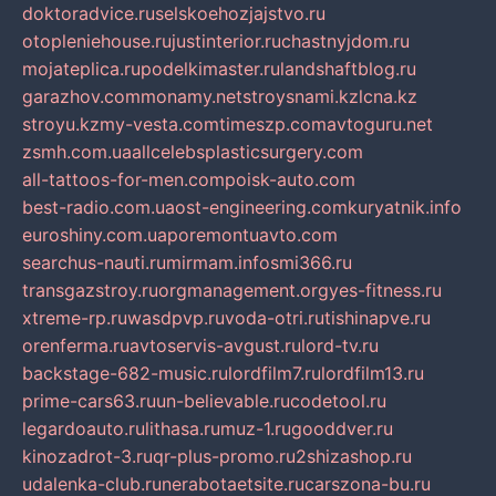
doktoradvice.ru
selskoehozjajstvo.ru
otopleniehouse.ru
justinterior.ru
chastnyjdom.ru
mojateplica.ru
podelkimaster.ru
landshaftblog.ru
garazhov.com
monamy.net
stroysnami.kz
lcna.kz
stroyu.kz
my-vesta.com
timeszp.com
avtoguru.net
zsmh.com.ua
allcelebsplasticsurgery.com
all-tattoos-for-men.com
poisk-auto.com
best-radio.com.ua
ost-engineering.com
kuryatnik.info
euroshiny.com.ua
poremontuavto.com
searchus-nauti.ru
mirmam.info
smi366.ru
transgazstroy.ru
orgmanagement.org
yes-fitness.ru
xtreme-rp.ru
wasdpvp.ru
voda-otri.ru
tishinapve.ru
orenferma.ru
avtoservis-avgust.ru
lord-tv.ru
backstage-682-music.ru
lordfilm7.ru
lordfilm13.ru
prime-cars63.ru
un-believable.ru
codetool.ru
legardoauto.ru
lithasa.ru
muz-1.ru
gooddver.ru
kinozadrot-3.ru
qr-plus-promo.ru
2shizashop.ru
udalenka-club.ru
nerabotaetsite.ru
carszona-bu.ru