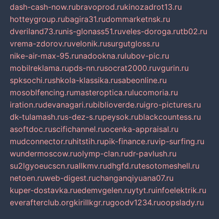
dash-cash-now.ru
bravoprod.ru
kinozadrot13.ru
hotteygroup.ru
bagira31.ru
dommarketnsk.ru
dveriland73.ru
nis-glonass51.ru
veles-doroga.ru
tb02.ru
vrema-zdorov.ru
velonik.ru
surgutgloss.ru
nike-air-max-95.ru
nadookna.ru
lubov-pic.ru
mobilreklama.ru
pds-nn.ru
socrat2000.ru
vgurin.ru
spksochi.ru
shkola-klassika.ru
sabeonline.ru
mosoblfencing.ru
masteroptica.ru
lucomoria.ru
iration.ru
devanagari.ru
biblioverde.ru
igro-pictures.ru
dk-tulamash.ru
s-dez-s.ru
peysok.ru
blackcountess.ru
asoftdoc.ru
scifichannel.ru
ocenka-appraisal.ru
mudconnector.ru
hitstih.ru
pik-finance.ru
vip-surfing.ru
wundermoscow.ru
olymp-clan.ru
dr-pavlush.ru
su2lgyoeucscn.ru
allkmv.ru
dhgfd.ru
tesotomeshell.ru
netoen.ru
web-digest.ru
changanqiyuana07.ru
kuper-dostavka.ru
edemvgelen.ru
ytyt.ru
infoelektrik.ru
everafterclub.org
kirillkgr.ru
goodv1234.ru
oopslady.ru