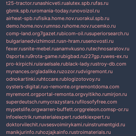
t25-tractor.ru
nashicveti.ru
alutex.spb.ru
fas.ru
gbmk.spb.ru
romania-today.ru
novoizol.ru
airheat-spb.ru
fisika.home.nov.ru
orakul.spb.ru
demo.home.nov.ru
mnso.ru
home.nov.ru
cemko.ru
comp-land.org
7gazet.ru
bicom-oil.ru
superiorsearch.ru
bulgarianedvizhimost.ru
sn-hram.ru
senovosti.ru
fexer.ru
snite-mebel.ru
anamvkusno.ru
technosaratov.ru
0sporte.ru
9rota-game.ru
bigbad.ru
227gp.ru
wes-ex.ru
pro-kirpichi.ru
israelsale.ru
black-lady.ru
stroy-db.com
mynances.org
ladalike.ru
zozor.ru
dvigremont.ru
odnokartinki.ru
htccare.ru
blogizotovoy.ru
oysters-digital.ru
o-remonte.org
remontdoma.com
myremont.org
portal-remonta.org
vyitikho.ru
mirjon.ru
superdeutsch.ru
mycrazystars.ru
filosofyfree.com
mypetslife.org
warren-buffett.org
greleon.com
sp-or.ru
infoelectrik.ru
materialexpert.ru
detkiexpert.ru
doktorvilechit.ru
vsesvoimirykami.ru
instrumentgid.ru
manikjurinfo.ru
hozjajkainfo.ru
stroimaterials.ru