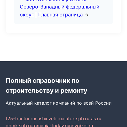
Северо-Западный федеральный
округ
|
Главная страница
→
Полный справочник по
строительству и ремонту
Актуальный каталог компаний по всей России
t25-tractor.ru
nashicveti.ru
alutex.spb.ru
fas.ru
gbmk.spb.ru
romania-today.ru
novoizol.ru