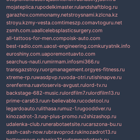
mojateplica.ru
podelkimaster.ru
landshaftblog.ru
garazhov.com
monamy.net
stroysnami.kz
lcna.kz
stroyu.kz
my-vesta.com
timeszp.com
avtoguru.net
zsmh.com.ua
allcelebsplasticsurgery.com
all-tattoos-for-men.com
poisk-auto.com
best-radio.com.ua
ost-engineering.com
kuryatnik.info
euroshiny.com.ua
poremontuavto.com
searchus-nauti.ru
mirmam.info
smi366.ru
transgazstroy.ru
orgmanagement.org
yes-fitness.ru
xtreme-rp.ru
wasdpvp.ru
voda-otri.ru
tishinapve.ru
orenferma.ru
avtoservis-avgust.ru
lord-tv.ru
backstage-682-music.ru
lordfilm7.ru
lordfilm13.ru
prime-cars63.ru
un-believable.ru
codetool.ru
legardoauto.ru
lithasa.ru
muz-1.ru
gooddver.ru
kinozadrot-3.ru
qr-plus-promo.ru
2shizashop.ru
udalenka-club.ru
nerabotaetsite.ru
carszona-bu.ru
dash-cash-now.ru
bravoprod.ru
kinozadrot13.ru
hotteygroup.ru
bagira31.ru
dommarketnsk.ru