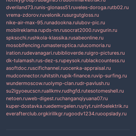
dveriland73.ru
nis-glonass51.ru
veles-doroga.ru
tb02.ru
vrema-zdorov.ru
velonik.ru
surgutgloss.ru
nike-air-max-95.ru
nadookna.ru
lubov-pic.ru
mobilreklama.ru
pds-nn.ru
socrat2000.ru
vgurin.ru
spksochi.ru
shkola-klassika.ru
sabeonline.ru
mosoblfencing.ru
masteroptica.ru
lucomoria.ru
iration.ru
devanagari.ru
biblioverde.ru
igro-pictures.ru
dk-tulamash.ru
s-dez-s.ru
peysok.ru
blackcountess.ru
asoftdoc.ru
scifichannel.ru
ocenka-appraisal.ru
mudconnector.ru
hitstih.ru
pik-finance.ru
vip-surfing.ru
wundermoscow.ru
olymp-clan.ru
dr-pavlush.ru
su2lgyoeucscn.ru
allkmv.ru
dhgfd.ru
tesotomeshell.ru
netoen.ru
web-digest.ru
changanqiyuana07.ru
kuper-dostavka.ru
edemvgelen.ru
ytyt.ru
infoelektrik.ru
everafterclub.org
kirillkgr.ru
goodv1234.ru
oopslady.ru