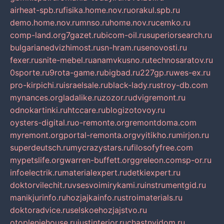
airheat-spb.ru
fisika.home.nov.ru
orakul.spb.ru
demo.home.nov.ru
mnso.ru
home.nov.ru
cemko.ru
comp-land.org
7gazet.ru
bicom-oil.ru
superiorsearch.ru
bulgarianedvizhimost.ru
sn-hram.ru
senovosti.ru
fexer.ru
snite-mebel.ru
anamvkusno.ru
technosaratov.ru
0sporte.ru
9rota-game.ru
bigbad.ru
227gp.ru
wes-ex.ru
pro-kirpichi.ru
israelsale.ru
black-lady.ru
stroy-db.com
mynances.org
ladalike.ru
zozor.ru
dvigremont.ru
odnokartinki.ru
htccare.ru
blogizotovoy.ru
oysters-digital.ru
o-remonte.org
remontdoma.com
myremont.org
portal-remonta.org
vyitikho.ru
mirjon.ru
superdeutsch.ru
mycrazystars.ru
filosofyfree.com
mypetslife.org
warren-buffett.org
greleon.com
sp-or.ru
infoelectrik.ru
materialexpert.ru
detkiexpert.ru
doktorvilechit.ru
vsesvoimirykami.ru
instrumentgid.ru
manikjurinfo.ru
hozjajkainfo.ru
stroimaterials.ru
doktoradvice.ru
selskoehozjajstvo.ru
otopleniehouse.ru
justinterior.ru
chastnyjdom.ru