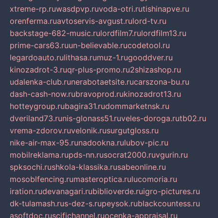
xtreme-rp.ru
wasdpvp.ru
voda-otri.ru
tishinapve.ru
orenferma.ru
avtoservis-avgust.ru
lord-tv.ru
backstage-682-music.ru
lordfilm7.ru
lordfilm13.ru
prime-cars63.ru
un-believable.ru
codetool.ru
legardoauto.ru
lithasa.ru
muz-1.ru
gooddver.ru
kinozadrot-3.ru
qr-plus-promo.ru
2shizashop.ru
udalenka-club.ru
nerabotaetsite.ru
carszona-bu.ru
dash-cash-now.ru
bravoprod.ru
kinozadrot13.ru
hotteygroup.ru
bagira31.ru
dommarketnsk.ru
dveriland73.ru
nis-glonass51.ru
veles-doroga.ru
tb02.ru
vrema-zdorov.ru
velonik.ru
surgutgloss.ru
nike-air-max-95.ru
nadookna.ru
lubov-pic.ru
mobilreklama.ru
pds-nn.ru
socrat2000.ru
vgurin.ru
spksochi.ru
shkola-klassika.ru
sabeonline.ru
mosoblfencing.ru
masteroptica.ru
lucomoria.ru
iration.ru
devanagari.ru
biblioverde.ru
igro-pictures.ru
dk-tulamash.ru
s-dez-s.ru
peysok.ru
blackcountess.ru
asoftdoc.ru
scifichannel.ru
ocenka-appraisal.ru