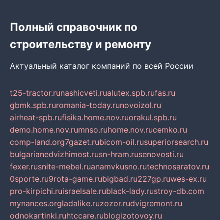
Полный справочник по
строительству и ремонту
Актуальный каталог компаний по всей России
t25-tractor.ru
nashicveti.ru
alutex.spb.ru
fas.ru
gbmk.spb.ru
romania-today.ru
novoizol.ru
airheat-spb.ru
fisika.home.nov.ru
orakul.spb.ru
demo.home.nov.ru
mnso.ru
home.nov.ru
cemko.ru
comp-land.org
7gazet.ru
bicom-oil.ru
superiorsearch.ru
bulgarianedvizhimost.ru
sn-hram.ru
senovosti.ru
fexer.ru
snite-mebel.ru
anamvkusno.ru
technosaratov.ru
0sporte.ru
9rota-game.ru
bigbad.ru
227gp.ru
wes-ex.ru
pro-kirpichi.ru
israelsale.ru
black-lady.ru
stroy-db.com
mynances.org
ladalike.ru
zozor.ru
dvigremont.ru
odnokartinki.ru
htccare.ru
blogizotovoy.ru