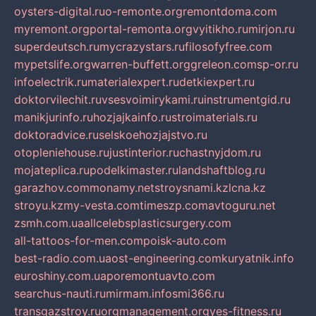
oysters-digital.ru
o-remonte.org
remontdoma.com
myremont.org
portal-remonta.org
vyitikho.ru
mirjon.ru
superdeutsch.ru
mycrazystars.ru
filosofyfree.com
mypetslife.org
warren-buffett.org
greleon.com
sp-or.ru
infoelectrik.ru
materialexpert.ru
detkiexpert.ru
doktorvilechit.ru
vsesvoimirykami.ru
instrumentgid.ru
manikjurinfo.ru
hozjajkainfo.ru
stroimaterials.ru
doktoradvice.ru
selskoehozjajstvo.ru
otopleniehouse.ru
justinterior.ru
chastnyjdom.ru
mojateplica.ru
podelkimaster.ru
landshaftblog.ru
garazhov.com
monamy.net
stroysnami.kz
lcna.kz
stroyu.kz
my-vesta.com
timeszp.com
avtoguru.net
zsmh.com.ua
allcelebsplasticsurgery.com
all-tattoos-for-men.com
poisk-auto.com
best-radio.com.ua
ost-engineering.com
kuryatnik.info
euroshiny.com.ua
poremontuavto.com
searchus-nauti.ru
mirmam.info
smi366.ru
transgazstroy.ru
orgmanagement.org
yes-fitness.ru