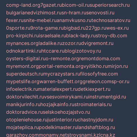
comp-land.org
7gazet.ru
bicom-oil.ru
superiorsearch.ru
bulgarianedvizhimost.ru
sn-hram.ru
senovosti.ru
fexer.ru
snite-mebel.ru
anamvkusno.ru
technosaratov.ru
0sporte.ru
9rota-game.ru
bigbad.ru
227gp.ru
wes-ex.ru
pro-kirpichi.ru
israelsale.ru
black-lady.ru
stroy-db.com
mynances.org
ladalike.ru
zozor.ru
dvigremont.ru
odnokartinki.ru
htccare.ru
blogizotovoy.ru
oysters-digital.ru
o-remonte.org
remontdoma.com
myremont.org
portal-remonta.org
vyitikho.ru
mirjon.ru
superdeutsch.ru
mycrazystars.ru
filosofyfree.com
mypetslife.org
warren-buffett.org
greleon.com
sp-or.ru
infoelectrik.ru
materialexpert.ru
detkiexpert.ru
doktorvilechit.ru
vsesvoimirykami.ru
instrumentgid.ru
manikjurinfo.ru
hozjajkainfo.ru
stroimaterials.ru
doktoradvice.ru
selskoehozjajstvo.ru
otopleniehouse.ru
justinterior.ru
chastnyjdom.ru
mojateplica.ru
podelkimaster.ru
landshaftblog.ru
garazhov.com
monamy.net
stroysnami.kz
lcna.kz