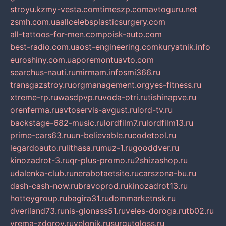
stroyu.kz
my-vesta.com
timeszp.com
avtoguru.net
zsmh.com.ua
allcelebsplasticsurgery.com
all-tattoos-for-men.com
poisk-auto.com
best-radio.com.ua
ost-engineering.com
kuryatnik.info
euroshiny.com.ua
poremontuavto.com
searchus-nauti.ru
mirmam.info
smi366.ru
transgazstroy.ru
orgmanagement.org
yes-fitness.ru
xtreme-rp.ru
wasdpvp.ru
voda-otri.ru
tishinapve.ru
orenferma.ru
avtoservis-avgust.ru
lord-tv.ru
backstage-682-music.ru
lordfilm7.ru
lordfilm13.ru
prime-cars63.ru
un-believable.ru
codetool.ru
legardoauto.ru
lithasa.ru
muz-1.ru
gooddver.ru
kinozadrot-3.ru
qr-plus-promo.ru
2shizashop.ru
udalenka-club.ru
nerabotaetsite.ru
carszona-bu.ru
dash-cash-now.ru
bravoprod.ru
kinozadrot13.ru
hotteygroup.ru
bagira31.ru
dommarketnsk.ru
dveriland73.ru
nis-glonass51.ru
veles-doroga.ru
tb02.ru
vrema-zdorov.ru
velonik.ru
surgutgloss.ru