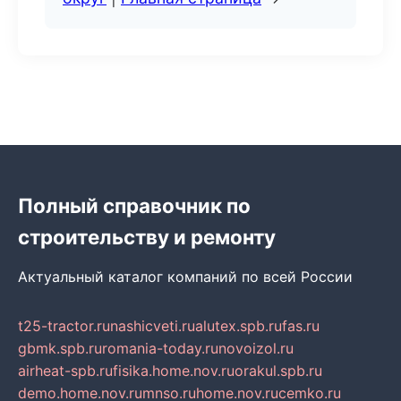
Полный справочник по
строительству и ремонту
Актуальный каталог компаний по всей России
t25-tractor.ru
nashicveti.ru
alutex.spb.ru
fas.ru
gbmk.spb.ru
romania-today.ru
novoizol.ru
airheat-spb.ru
fisika.home.nov.ru
orakul.spb.ru
demo.home.nov.ru
mnso.ru
home.nov.ru
cemko.ru