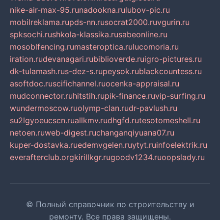
nike-air-max-95.ru
nadookna.ru
lubov-pic.ru
mobilreklama.ru
pds-nn.ru
socrat2000.ru
vgurin.ru
spksochi.ru
shkola-klassika.ru
sabeonline.ru
mosoblfencing.ru
masteroptica.ru
lucomoria.ru
iration.ru
devanagari.ru
biblioverde.ru
igro-pictures.ru
dk-tulamash.ru
s-dez-s.ru
peysok.ru
blackcountess.ru
asoftdoc.ru
scifichannel.ru
ocenka-appraisal.ru
mudconnector.ru
hitstih.ru
pik-finance.ru
vip-surfing.ru
wundermoscow.ru
olymp-clan.ru
dr-pavlush.ru
su2lgyoeucscn.ru
allkmv.ru
dhgfd.ru
tesotomeshell.ru
netoen.ru
web-digest.ru
changanqiyuana07.ru
kuper-dostavka.ru
edemvgelen.ru
ytyt.ru
infoelektrik.ru
everafterclub.org
kirillkgr.ru
goodv1234.ru
oopslady.ru
© Полный справочник по строительству и
ремонту. Все права защищены.