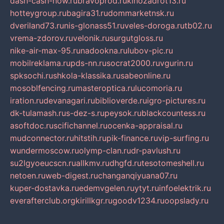
dash-cash-now.ru
bravoprod.ru
kinozadrot13.ru
hotteygroup.ru
bagira31.ru
dommarketnsk.ru
dveriland73.ru
nis-glonass51.ru
veles-doroga.ru
tb02.ru
vrema-zdorov.ru
velonik.ru
surgutgloss.ru
nike-air-max-95.ru
nadookna.ru
lubov-pic.ru
mobilreklama.ru
pds-nn.ru
socrat2000.ru
vgurin.ru
spksochi.ru
shkola-klassika.ru
sabeonline.ru
mosoblfencing.ru
masteroptica.ru
lucomoria.ru
iration.ru
devanagari.ru
biblioverde.ru
igro-pictures.ru
dk-tulamash.ru
s-dez-s.ru
peysok.ru
blackcountess.ru
asoftdoc.ru
scifichannel.ru
ocenka-appraisal.ru
mudconnector.ru
hitstih.ru
pik-finance.ru
vip-surfing.ru
wundermoscow.ru
olymp-clan.ru
dr-pavlush.ru
su2lgyoeucscn.ru
allkmv.ru
dhgfd.ru
tesotomeshell.ru
netoen.ru
web-digest.ru
changanqiyuana07.ru
kuper-dostavka.ru
edemvgelen.ru
ytyt.ru
infoelektrik.ru
everafterclub.org
kirillkgr.ru
goodv1234.ru
oopslady.ru