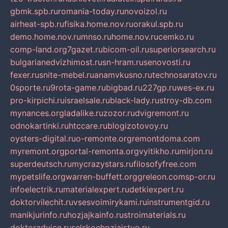
gbmk.spb.ru
romania-today.ru
novoizol.ru
airheat-spb.ru
fisika.home.nov.ru
orakul.spb.ru
demo.home.nov.ru
mnso.ru
home.nov.ru
cemko.ru
comp-land.org
7gazet.ru
bicom-oil.ru
superiorsearch.ru
bulgarianedvizhimost.ru
sn-hram.ru
senovosti.ru
fexer.ru
snite-mebel.ru
anamvkusno.ru
technosaratov.ru
0sporte.ru
9rota-game.ru
bigbad.ru
227gp.ru
wes-ex.ru
pro-kirpichi.ru
israelsale.ru
black-lady.ru
stroy-db.com
mynances.org
ladalike.ru
zozor.ru
dvigremont.ru
odnokartinki.ru
htccare.ru
blogizotovoy.ru
oysters-digital.ru
o-remonte.org
remontdoma.com
myremont.org
portal-remonta.org
vyitikho.ru
mirjon.ru
superdeutsch.ru
mycrazystars.ru
filosofyfree.com
mypetslife.org
warren-buffett.org
greleon.com
sp-or.ru
infoelectrik.ru
materialexpert.ru
detkiexpert.ru
doktorvilechit.ru
vsesvoimirykami.ru
instrumentgid.ru
manikjurinfo.ru
hozjajkainfo.ru
stroimaterials.ru
doktoradvice.ru
selskoehozjajstvo.ru