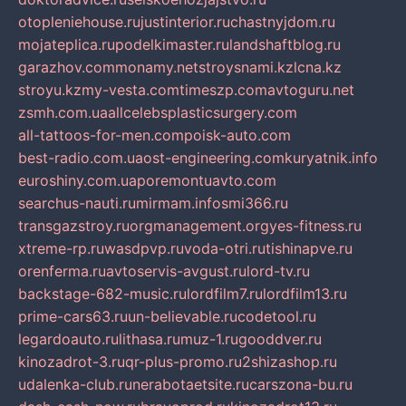
otopleniehouse.ru
justinterior.ru
chastnyjdom.ru
mojateplica.ru
podelkimaster.ru
landshaftblog.ru
garazhov.com
monamy.net
stroysnami.kz
lcna.kz
stroyu.kz
my-vesta.com
timeszp.com
avtoguru.net
zsmh.com.ua
allcelebsplasticsurgery.com
all-tattoos-for-men.com
poisk-auto.com
best-radio.com.ua
ost-engineering.com
kuryatnik.info
euroshiny.com.ua
poremontuavto.com
searchus-nauti.ru
mirmam.info
smi366.ru
transgazstroy.ru
orgmanagement.org
yes-fitness.ru
xtreme-rp.ru
wasdpvp.ru
voda-otri.ru
tishinapve.ru
orenferma.ru
avtoservis-avgust.ru
lord-tv.ru
backstage-682-music.ru
lordfilm7.ru
lordfilm13.ru
prime-cars63.ru
un-believable.ru
codetool.ru
legardoauto.ru
lithasa.ru
muz-1.ru
gooddver.ru
kinozadrot-3.ru
qr-plus-promo.ru
2shizashop.ru
udalenka-club.ru
nerabotaetsite.ru
carszona-bu.ru