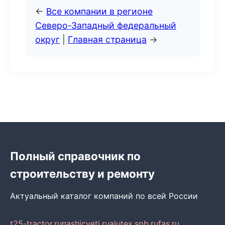
←
Все компании в регионе
Северо-Западный федеральный
округ
|
Главная страница
→
Полный справочник по
строительству и ремонту
Актуальный каталог компаний по всей России
t25-tractor.ru
nashicveti.ru
alutex.spb.ru
fas.ru