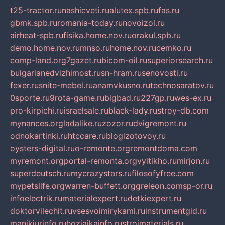
t25-tractor.ru
nashicveti.ru
alutex.spb.ru
fas.ru
gbmk.spb.ru
romania-today.ru
novoizol.ru
airheat-spb.ru
fisika.home.nov.ru
orakul.spb.ru
demo.home.nov.ru
mnso.ru
home.nov.ru
cemko.ru
comp-land.org
7gazet.ru
bicom-oil.ru
superiorsearch.ru
bulgarianedvizhimost.ru
sn-hram.ru
senovosti.ru
fexer.ru
snite-mebel.ru
anamvkusno.ru
technosaratov.ru
0sporte.ru
9rota-game.ru
bigbad.ru
227gp.ru
wes-ex.ru
pro-kirpichi.ru
israelsale.ru
black-lady.ru
stroy-db.com
mynances.org
ladalike.ru
zozor.ru
dvigremont.ru
odnokartinki.ru
htccare.ru
blogizotovoy.ru
oysters-digital.ru
o-remonte.org
remontdoma.com
myremont.org
portal-remonta.org
vyitikho.ru
mirjon.ru
superdeutsch.ru
mycrazystars.ru
filosofyfree.com
mypetslife.org
warren-buffett.org
greleon.com
sp-or.ru
infoelectrik.ru
materialexpert.ru
detkiexpert.ru
doktorvilechit.ru
vsesvoimirykami.ru
instrumentgid.ru
manikjurinfo.ru
hozjajkainfo.ru
stroimaterials.ru