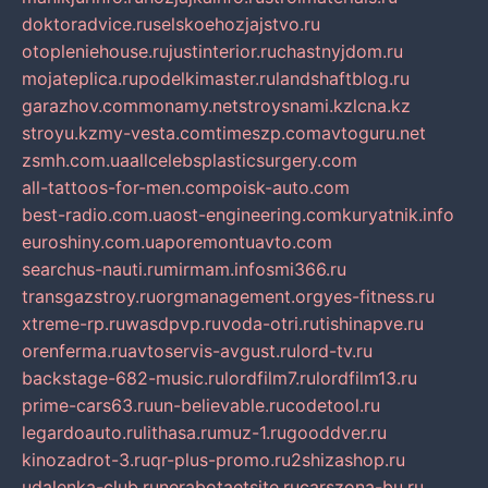
doktoradvice.ru
selskoehozjajstvo.ru
otopleniehouse.ru
justinterior.ru
chastnyjdom.ru
mojateplica.ru
podelkimaster.ru
landshaftblog.ru
garazhov.com
monamy.net
stroysnami.kz
lcna.kz
stroyu.kz
my-vesta.com
timeszp.com
avtoguru.net
zsmh.com.ua
allcelebsplasticsurgery.com
all-tattoos-for-men.com
poisk-auto.com
best-radio.com.ua
ost-engineering.com
kuryatnik.info
euroshiny.com.ua
poremontuavto.com
searchus-nauti.ru
mirmam.info
smi366.ru
transgazstroy.ru
orgmanagement.org
yes-fitness.ru
xtreme-rp.ru
wasdpvp.ru
voda-otri.ru
tishinapve.ru
orenferma.ru
avtoservis-avgust.ru
lord-tv.ru
backstage-682-music.ru
lordfilm7.ru
lordfilm13.ru
prime-cars63.ru
un-believable.ru
codetool.ru
legardoauto.ru
lithasa.ru
muz-1.ru
gooddver.ru
kinozadrot-3.ru
qr-plus-promo.ru
2shizashop.ru
udalenka-club.ru
nerabotaetsite.ru
carszona-bu.ru