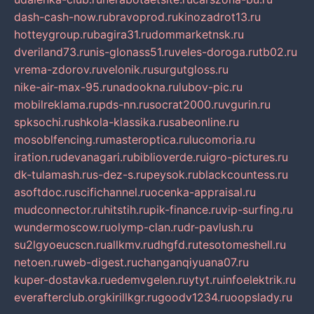
dash-cash-now.ru
bravoprod.ru
kinozadrot13.ru
hotteygroup.ru
bagira31.ru
dommarketnsk.ru
dveriland73.ru
nis-glonass51.ru
veles-doroga.ru
tb02.ru
vrema-zdorov.ru
velonik.ru
surgutgloss.ru
nike-air-max-95.ru
nadookna.ru
lubov-pic.ru
mobilreklama.ru
pds-nn.ru
socrat2000.ru
vgurin.ru
spksochi.ru
shkola-klassika.ru
sabeonline.ru
mosoblfencing.ru
masteroptica.ru
lucomoria.ru
iration.ru
devanagari.ru
biblioverde.ru
igro-pictures.ru
dk-tulamash.ru
s-dez-s.ru
peysok.ru
blackcountess.ru
asoftdoc.ru
scifichannel.ru
ocenka-appraisal.ru
mudconnector.ru
hitstih.ru
pik-finance.ru
vip-surfing.ru
wundermoscow.ru
olymp-clan.ru
dr-pavlush.ru
su2lgyoeucscn.ru
allkmv.ru
dhgfd.ru
tesotomeshell.ru
netoen.ru
web-digest.ru
changanqiyuana07.ru
kuper-dostavka.ru
edemvgelen.ru
ytyt.ru
infoelektrik.ru
everafterclub.org
kirillkgr.ru
goodv1234.ru
oopslady.ru