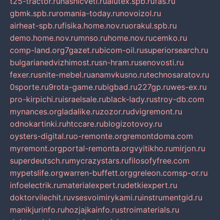
t25-tractor.ru
nashicveti.ru
alutex.spb.ru
fas.ru
gbmk.spb.ru
romania-today.ru
novoizol.ru
airheat-spb.ru
fisika.home.nov.ru
orakul.spb.ru
demo.home.nov.ru
mnso.ru
home.nov.ru
cemko.ru
comp-land.org
7gazet.ru
bicom-oil.ru
superiorsearch.ru
bulgarianedvizhimost.ru
sn-hram.ru
senovosti.ru
fexer.ru
snite-mebel.ru
anamvkusno.ru
technosaratov.ru
0sporte.ru
9rota-game.ru
bigbad.ru
227gp.ru
wes-ex.ru
pro-kirpichi.ru
israelsale.ru
black-lady.ru
stroy-db.com
mynances.org
ladalike.ru
zozor.ru
dvigremont.ru
odnokartinki.ru
htccare.ru
blogizotovoy.ru
oysters-digital.ru
o-remonte.org
remontdoma.com
myremont.org
portal-remonta.org
vyitikho.ru
mirjon.ru
superdeutsch.ru
mycrazystars.ru
filosofyfree.com
mypetslife.org
warren-buffett.org
greleon.com
sp-or.ru
infoelectrik.ru
materialexpert.ru
detkiexpert.ru
doktorvilechit.ru
vsesvoimirykami.ru
instrumentgid.ru
manikjurinfo.ru
hozjajkainfo.ru
stroimaterials.ru