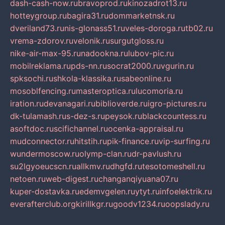
dash-cash-now.ru
bravoprod.ru
kinozadrot13.ru
hotteygroup.ru
bagira31.ru
dommarketnsk.ru
dveriland73.ru
nis-glonass51.ru
veles-doroga.ru
tb02.ru
vrema-zdorov.ru
velonik.ru
surgutgloss.ru
nike-air-max-95.ru
nadookna.ru
lubov-pic.ru
mobilreklama.ru
pds-nn.ru
socrat2000.ru
vgurin.ru
spksochi.ru
shkola-klassika.ru
sabeonline.ru
mosoblfencing.ru
masteroptica.ru
lucomoria.ru
iration.ru
devanagari.ru
biblioverde.ru
igro-pictures.ru
dk-tulamash.ru
s-dez-s.ru
peysok.ru
blackcountess.ru
asoftdoc.ru
scifichannel.ru
ocenka-appraisal.ru
mudconnector.ru
hitstih.ru
pik-finance.ru
vip-surfing.ru
wundermoscow.ru
olymp-clan.ru
dr-pavlush.ru
su2lgyoeucscn.ru
allkmv.ru
dhgfd.ru
tesotomeshell.ru
netoen.ru
web-digest.ru
changanqiyuana07.ru
kuper-dostavka.ru
edemvgelen.ru
ytyt.ru
infoelektrik.ru
everafterclub.org
kirillkgr.ru
goodv1234.ru
oopslady.ru