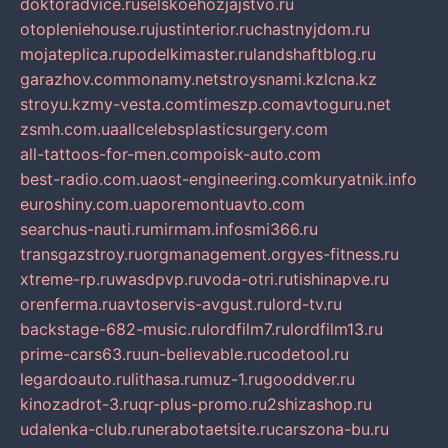
doktoradvice.ru
selskoehozjajstvo.ru
otopleniehouse.ru
justinterior.ru
chastnyjdom.ru
mojateplica.ru
podelkimaster.ru
landshaftblog.ru
garazhov.com
monamy.net
stroysnami.kz
lcna.kz
stroyu.kz
my-vesta.com
timeszp.com
avtoguru.net
zsmh.com.ua
allcelebsplasticsurgery.com
all-tattoos-for-men.com
poisk-auto.com
best-radio.com.ua
ost-engineering.com
kuryatnik.info
euroshiny.com.ua
poremontuavto.com
searchus-nauti.ru
mirmam.info
smi366.ru
transgazstroy.ru
orgmanagement.org
yes-fitness.ru
xtreme-rp.ru
wasdpvp.ru
voda-otri.ru
tishinapve.ru
orenferma.ru
avtoservis-avgust.ru
lord-tv.ru
backstage-682-music.ru
lordfilm7.ru
lordfilm13.ru
prime-cars63.ru
un-believable.ru
codetool.ru
legardoauto.ru
lithasa.ru
muz-1.ru
gooddver.ru
kinozadrot-3.ru
qr-plus-promo.ru
2shizashop.ru
udalenka-club.ru
nerabotaetsite.ru
carszona-bu.ru