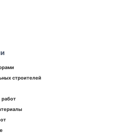
ми
торами
ьных строителей
 работ
атериалы
бот
те