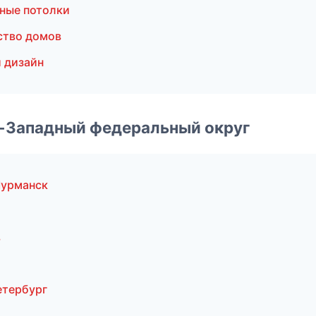
ные потолки
ство домов
 дизайн
о-Западный федеральный округ
Мурманск
в
етербург