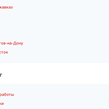
кавказ
тов-на-Дону
сток
г
 работы
ки