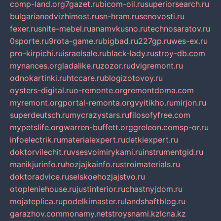
comp-land.org
7gazet.ru
bicom-oil.ru
superiorsearch.ru
bulgarianedvizhimost.ru
sn-hram.ru
senovosti.ru
fexer.ru
snite-mebel.ru
anamvkusno.ru
technosaratov.ru
0sporte.ru
9rota-game.ru
bigbad.ru
227gp.ru
wes-ex.ru
pro-kirpichi.ru
israelsale.ru
black-lady.ru
stroy-db.com
mynances.org
ladalike.ru
zozor.ru
dvigremont.ru
odnokartinki.ru
htccare.ru
blogizotovoy.ru
oysters-digital.ru
o-remonte.org
remontdoma.com
myremont.org
portal-remonta.org
vyitikho.ru
mirjon.ru
superdeutsch.ru
mycrazystars.ru
filosofyfree.com
mypetslife.org
warren-buffett.org
greleon.com
sp-or.ru
infoelectrik.ru
materialexpert.ru
detkiexpert.ru
doktorvilechit.ru
vsesvoimirykami.ru
instrumentgid.ru
manikjurinfo.ru
hozjajkainfo.ru
stroimaterials.ru
doktoradvice.ru
selskoehozjajstvo.ru
otopleniehouse.ru
justinterior.ru
chastnyjdom.ru
mojateplica.ru
podelkimaster.ru
landshaftblog.ru
garazhov.com
monamy.net
stroysnami.kz
lcna.kz