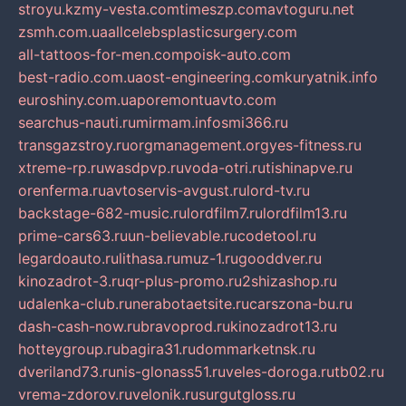
stroyu.kz
my-vesta.com
timeszp.com
avtoguru.net
zsmh.com.ua
allcelebsplasticsurgery.com
all-tattoos-for-men.com
poisk-auto.com
best-radio.com.ua
ost-engineering.com
kuryatnik.info
euroshiny.com.ua
poremontuavto.com
searchus-nauti.ru
mirmam.info
smi366.ru
transgazstroy.ru
orgmanagement.org
yes-fitness.ru
xtreme-rp.ru
wasdpvp.ru
voda-otri.ru
tishinapve.ru
orenferma.ru
avtoservis-avgust.ru
lord-tv.ru
backstage-682-music.ru
lordfilm7.ru
lordfilm13.ru
prime-cars63.ru
un-believable.ru
codetool.ru
legardoauto.ru
lithasa.ru
muz-1.ru
gooddver.ru
kinozadrot-3.ru
qr-plus-promo.ru
2shizashop.ru
udalenka-club.ru
nerabotaetsite.ru
carszona-bu.ru
dash-cash-now.ru
bravoprod.ru
kinozadrot13.ru
hotteygroup.ru
bagira31.ru
dommarketnsk.ru
dveriland73.ru
nis-glonass51.ru
veles-doroga.ru
tb02.ru
vrema-zdorov.ru
velonik.ru
surgutgloss.ru