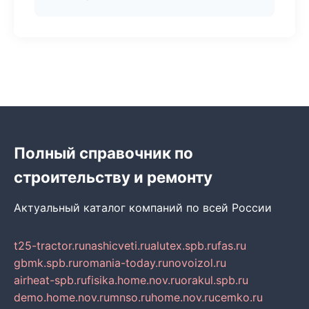
Полный справочник по
строительству и ремонту
Актуальный каталог компаний по всей России
t25-tractor.ru
nashicveti.ru
alutex.spb.ru
fas.ru
gbmk.spb.ru
romania-today.ru
novoizol.ru
airheat-spb.ru
fisika.home.nov.ru
orakul.spb.ru
demo.home.nov.ru
mnso.ru
home.nov.ru
cemko.ru