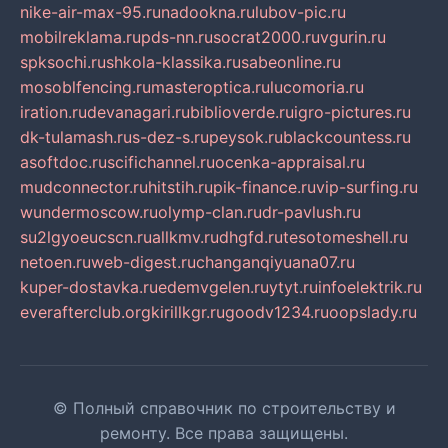
nike-air-max-95.ru
nadookna.ru
lubov-pic.ru
mobilreklama.ru
pds-nn.ru
socrat2000.ru
vgurin.ru
spksochi.ru
shkola-klassika.ru
sabeonline.ru
mosoblfencing.ru
masteroptica.ru
lucomoria.ru
iration.ru
devanagari.ru
biblioverde.ru
igro-pictures.ru
dk-tulamash.ru
s-dez-s.ru
peysok.ru
blackcountess.ru
asoftdoc.ru
scifichannel.ru
ocenka-appraisal.ru
mudconnector.ru
hitstih.ru
pik-finance.ru
vip-surfing.ru
wundermoscow.ru
olymp-clan.ru
dr-pavlush.ru
su2lgyoeucscn.ru
allkmv.ru
dhgfd.ru
tesotomeshell.ru
netoen.ru
web-digest.ru
changanqiyuana07.ru
kuper-dostavka.ru
edemvgelen.ru
ytyt.ru
infoelektrik.ru
everafterclub.org
kirillkgr.ru
goodv1234.ru
oopslady.ru
© Полный справочник по строительству и
ремонту. Все права защищены.