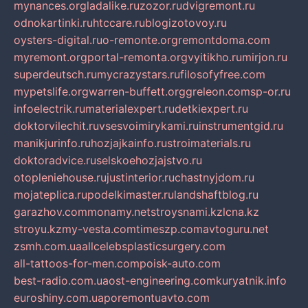
mynances.org
ladalike.ru
zozor.ru
dvigremont.ru
odnokartinki.ru
htccare.ru
blogizotovoy.ru
oysters-digital.ru
o-remonte.org
remontdoma.com
myremont.org
portal-remonta.org
vyitikho.ru
mirjon.ru
superdeutsch.ru
mycrazystars.ru
filosofyfree.com
mypetslife.org
warren-buffett.org
greleon.com
sp-or.ru
infoelectrik.ru
materialexpert.ru
detkiexpert.ru
doktorvilechit.ru
vsesvoimirykami.ru
instrumentgid.ru
manikjurinfo.ru
hozjajkainfo.ru
stroimaterials.ru
doktoradvice.ru
selskoehozjajstvo.ru
otopleniehouse.ru
justinterior.ru
chastnyjdom.ru
mojateplica.ru
podelkimaster.ru
landshaftblog.ru
garazhov.com
monamy.net
stroysnami.kz
lcna.kz
stroyu.kz
my-vesta.com
timeszp.com
avtoguru.net
zsmh.com.ua
allcelebsplasticsurgery.com
all-tattoos-for-men.com
poisk-auto.com
best-radio.com.ua
ost-engineering.com
kuryatnik.info
euroshiny.com.ua
poremontuavto.com