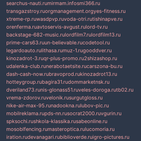
searchus-nauti.ru
mirmam.info
smi366.ru
transgazstroy.ru
orgmanagement.org
yes-fitness.ru
xtreme-rp.ru
wasdpvp.ru
voda-otri.ru
tishinapve.ru
orenferma.ru
avtoservis-avgust.ru
lord-tv.ru
backstage-682-music.ru
lordfilm7.ru
lordfilm13.ru
prime-cars63.ru
un-believable.ru
codetool.ru
legardoauto.ru
lithasa.ru
muz-1.ru
gooddver.ru
kinozadrot-3.ru
qr-plus-promo.ru
2shizashop.ru
udalenka-club.ru
nerabotaetsite.ru
carszona-bu.ru
dash-cash-now.ru
bravoprod.ru
kinozadrot13.ru
hotteygroup.ru
bagira31.ru
dommarketnsk.ru
dveriland73.ru
nis-glonass51.ru
veles-doroga.ru
tb02.ru
vrema-zdorov.ru
velonik.ru
surgutgloss.ru
nike-air-max-95.ru
nadookna.ru
lubov-pic.ru
mobilreklama.ru
pds-nn.ru
socrat2000.ru
vgurin.ru
spksochi.ru
shkola-klassika.ru
sabeonline.ru
mosoblfencing.ru
masteroptica.ru
lucomoria.ru
iration.ru
devanagari.ru
biblioverde.ru
igro-pictures.ru