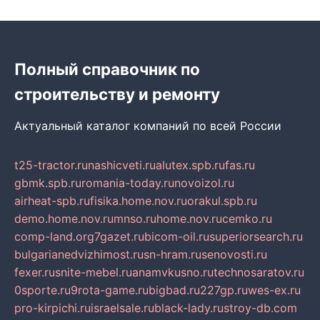
Полный справочник по
строительству и ремонту
Актуальный каталог компаний по всей России
t25-tractor.ru
nashicveti.ru
alutex.spb.ru
fas.ru
gbmk.spb.ru
romania-today.ru
novoizol.ru
airheat-spb.ru
fisika.home.nov.ru
orakul.spb.ru
demo.home.nov.ru
mnso.ru
home.nov.ru
cemko.ru
comp-land.org
7gazet.ru
bicom-oil.ru
superiorsearch.ru
bulgarianedvizhimost.ru
sn-hram.ru
senovosti.ru
fexer.ru
snite-mebel.ru
anamvkusno.ru
technosaratov.ru
0sporte.ru
9rota-game.ru
bigbad.ru
227gp.ru
wes-ex.ru
pro-kirpichi.ru
israelsale.ru
black-lady.ru
stroy-db.com