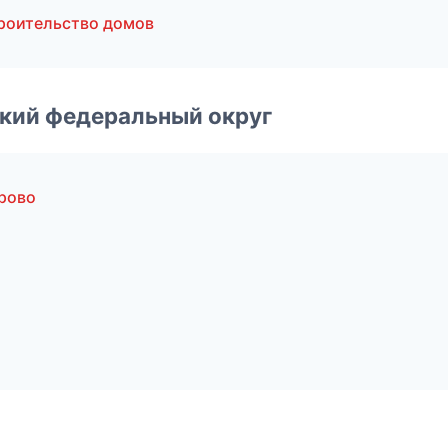
роительство домов
ский федеральный округ
рово