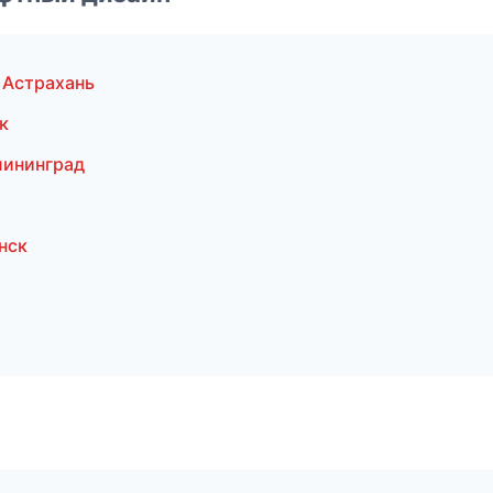
 Астрахань
к
лининград
нск