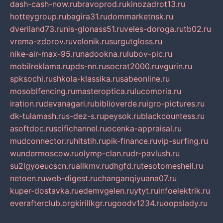
dash-cash-now.ru
bravoprod.ru
kinozadrot13.ru
hotteygroup.ru
bagira31.ru
dommarketnsk.ru
dveriland73.ru
nis-glonass51.ru
veles-doroga.ru
tb02.ru
vrema-zdorov.ru
velonik.ru
surgutgloss.ru
nike-air-max-95.ru
nadookna.ru
lubov-pic.ru
mobilreklama.ru
pds-nn.ru
socrat2000.ru
vgurin.ru
spksochi.ru
shkola-klassika.ru
sabeonline.ru
mosoblfencing.ru
masteroptica.ru
lucomoria.ru
iration.ru
devanagari.ru
biblioverde.ru
igro-pictures.ru
dk-tulamash.ru
s-dez-s.ru
peysok.ru
blackcountess.ru
asoftdoc.ru
scifichannel.ru
ocenka-appraisal.ru
mudconnector.ru
hitstih.ru
pik-finance.ru
vip-surfing.ru
wundermoscow.ru
olymp-clan.ru
dr-pavlush.ru
su2lgyoeucscn.ru
allkmv.ru
dhgfd.ru
tesotomeshell.ru
netoen.ru
web-digest.ru
changanqiyuana07.ru
kuper-dostavka.ru
edemvgelen.ru
ytyt.ru
infoelektrik.ru
everafterclub.org
kirillkgr.ru
goodv1234.ru
oopslady.ru