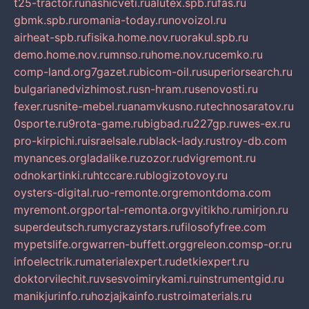
t25-tractor.ru
nashicveti.ru
alutex.spb.ru
fas.ru
gbmk.spb.ru
romania-today.ru
novoizol.ru
airheat-spb.ru
fisika.home.nov.ru
orakul.spb.ru
demo.home.nov.ru
mnso.ru
home.nov.ru
cemko.ru
comp-land.org
7gazet.ru
bicom-oil.ru
superiorsearch.ru
bulgarianedvizhimost.ru
sn-hram.ru
senovosti.ru
fexer.ru
snite-mebel.ru
anamvkusno.ru
technosaratov.ru
0sporte.ru
9rota-game.ru
bigbad.ru
227gp.ru
wes-ex.ru
pro-kirpichi.ru
israelsale.ru
black-lady.ru
stroy-db.com
mynances.org
ladalike.ru
zozor.ru
dvigremont.ru
odnokartinki.ru
htccare.ru
blogizotovoy.ru
oysters-digital.ru
o-remonte.org
remontdoma.com
myremont.org
portal-remonta.org
vyitikho.ru
mirjon.ru
superdeutsch.ru
mycrazystars.ru
filosofyfree.com
mypetslife.org
warren-buffett.org
greleon.com
sp-or.ru
infoelectrik.ru
materialexpert.ru
detkiexpert.ru
doktorvilechit.ru
vsesvoimirykami.ru
instrumentgid.ru
manikjurinfo.ru
hozjajkainfo.ru
stroimaterials.ru