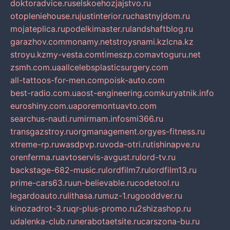
doktoradvice.ru
selskoehozjajstvo.ru
otopleniehouse.ru
justinterior.ru
chastnyjdom.ru
mojateplica.ru
podelkimaster.ru
landshaftblog.ru
garazhov.com
monamy.net
stroysnami.kz
lcna.kz
stroyu.kz
my-vesta.com
timeszp.com
avtoguru.net
zsmh.com.ua
allcelebsplasticsurgery.com
all-tattoos-for-men.com
poisk-auto.com
best-radio.com.ua
ost-engineering.com
kuryatnik.info
euroshiny.com.ua
poremontuavto.com
searchus-nauti.ru
mirmam.info
smi366.ru
transgazstroy.ru
orgmanagement.org
yes-fitness.ru
xtreme-rp.ru
wasdpvp.ru
voda-otri.ru
tishinapve.ru
orenferma.ru
avtoservis-avgust.ru
lord-tv.ru
backstage-682-music.ru
lordfilm7.ru
lordfilm13.ru
prime-cars63.ru
un-believable.ru
codetool.ru
legardoauto.ru
lithasa.ru
muz-1.ru
gooddver.ru
kinozadrot-3.ru
qr-plus-promo.ru
2shizashop.ru
udalenka-club.ru
nerabotaetsite.ru
carszona-bu.ru