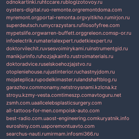
odnokartinki.ru
htccare.ru
blogizotovoy.ru
oysters-digital.ru
o-remonte.org
remontdoma.com
myremont.org
portal-remonta.org
vyitikho.ru
mirjon.ru
superdeutsch.ru
mycrazystars.ru
filosofyfree.com
mypetslife.org
warren-buffett.org
greleon.com
sp-or.ru
infoelectrik.ru
materialexpert.ru
detkiexpert.ru
doktorvilechit.ru
vsesvoimirykami.ru
instrumentgid.ru
manikjurinfo.ru
hozjajkainfo.ru
stroimaterials.ru
doktoradvice.ru
selskoehozjajstvo.ru
otopleniehouse.ru
justinterior.ru
chastnyjdom.ru
mojateplica.ru
podelkimaster.ru
landshaftblog.ru
garazhov.com
monamy.net
stroysnami.kz
lcna.kz
stroyu.kz
my-vesta.com
timeszp.com
avtoguru.net
zsmh.com.ua
allcelebsplasticsurgery.com
all-tattoos-for-men.com
poisk-auto.com
best-radio.com.ua
ost-engineering.com
kuryatnik.info
euroshiny.com.ua
poremontuavto.com
searchus-nauti.ru
mirmam.info
smi366.ru