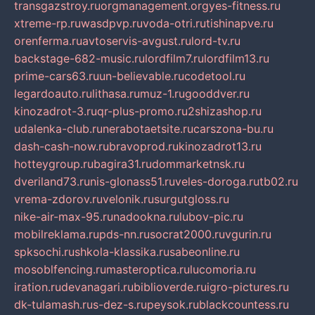
transgazstroy.ru
orgmanagement.org
yes-fitness.ru
xtreme-rp.ru
wasdpvp.ru
voda-otri.ru
tishinapve.ru
orenferma.ru
avtoservis-avgust.ru
lord-tv.ru
backstage-682-music.ru
lordfilm7.ru
lordfilm13.ru
prime-cars63.ru
un-believable.ru
codetool.ru
legardoauto.ru
lithasa.ru
muz-1.ru
gooddver.ru
kinozadrot-3.ru
qr-plus-promo.ru
2shizashop.ru
udalenka-club.ru
nerabotaetsite.ru
carszona-bu.ru
dash-cash-now.ru
bravoprod.ru
kinozadrot13.ru
hotteygroup.ru
bagira31.ru
dommarketnsk.ru
dveriland73.ru
nis-glonass51.ru
veles-doroga.ru
tb02.ru
vrema-zdorov.ru
velonik.ru
surgutgloss.ru
nike-air-max-95.ru
nadookna.ru
lubov-pic.ru
mobilreklama.ru
pds-nn.ru
socrat2000.ru
vgurin.ru
spksochi.ru
shkola-klassika.ru
sabeonline.ru
mosoblfencing.ru
masteroptica.ru
lucomoria.ru
iration.ru
devanagari.ru
biblioverde.ru
igro-pictures.ru
dk-tulamash.ru
s-dez-s.ru
peysok.ru
blackcountess.ru