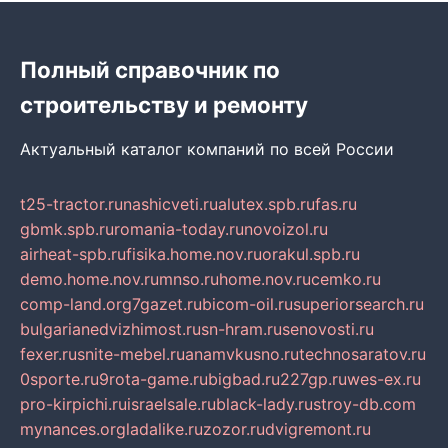
Полный справочник по
строительству и ремонту
Актуальный каталог компаний по всей России
t25-tractor.ru
nashicveti.ru
alutex.spb.ru
fas.ru
gbmk.spb.ru
romania-today.ru
novoizol.ru
airheat-spb.ru
fisika.home.nov.ru
orakul.spb.ru
demo.home.nov.ru
mnso.ru
home.nov.ru
cemko.ru
comp-land.org
7gazet.ru
bicom-oil.ru
superiorsearch.ru
bulgarianedvizhimost.ru
sn-hram.ru
senovosti.ru
fexer.ru
snite-mebel.ru
anamvkusno.ru
technosaratov.ru
0sporte.ru
9rota-game.ru
bigbad.ru
227gp.ru
wes-ex.ru
pro-kirpichi.ru
israelsale.ru
black-lady.ru
stroy-db.com
mynances.org
ladalike.ru
zozor.ru
dvigremont.ru