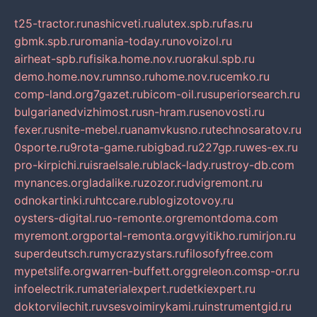
t25-tractor.ru
nashicveti.ru
alutex.spb.ru
fas.ru
gbmk.spb.ru
romania-today.ru
novoizol.ru
airheat-spb.ru
fisika.home.nov.ru
orakul.spb.ru
demo.home.nov.ru
mnso.ru
home.nov.ru
cemko.ru
comp-land.org
7gazet.ru
bicom-oil.ru
superiorsearch.ru
bulgarianedvizhimost.ru
sn-hram.ru
senovosti.ru
fexer.ru
snite-mebel.ru
anamvkusno.ru
technosaratov.ru
0sporte.ru
9rota-game.ru
bigbad.ru
227gp.ru
wes-ex.ru
pro-kirpichi.ru
israelsale.ru
black-lady.ru
stroy-db.com
mynances.org
ladalike.ru
zozor.ru
dvigremont.ru
odnokartinki.ru
htccare.ru
blogizotovoy.ru
oysters-digital.ru
o-remonte.org
remontdoma.com
myremont.org
portal-remonta.org
vyitikho.ru
mirjon.ru
superdeutsch.ru
mycrazystars.ru
filosofyfree.com
mypetslife.org
warren-buffett.org
greleon.com
sp-or.ru
infoelectrik.ru
materialexpert.ru
detkiexpert.ru
doktorvilechit.ru
vsesvoimirykami.ru
instrumentgid.ru