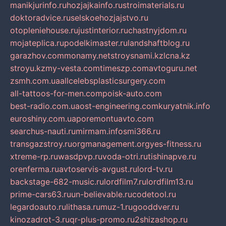
manikjurinfo.ru
hozjajkainfo.ru
stroimaterials.ru
doktoradvice.ru
selskoehozjajstvo.ru
otopleniehouse.ru
justinterior.ru
chastnyjdom.ru
mojateplica.ru
podelkimaster.ru
landshaftblog.ru
garazhov.com
monamy.net
stroysnami.kz
lcna.kz
stroyu.kz
my-vesta.com
timeszp.com
avtoguru.net
zsmh.com.ua
allcelebsplasticsurgery.com
all-tattoos-for-men.com
poisk-auto.com
best-radio.com.ua
ost-engineering.com
kuryatnik.info
euroshiny.com.ua
poremontuavto.com
searchus-nauti.ru
mirmam.info
smi366.ru
transgazstroy.ru
orgmanagement.org
yes-fitness.ru
xtreme-rp.ru
wasdpvp.ru
voda-otri.ru
tishinapve.ru
orenferma.ru
avtoservis-avgust.ru
lord-tv.ru
backstage-682-music.ru
lordfilm7.ru
lordfilm13.ru
prime-cars63.ru
un-believable.ru
codetool.ru
legardoauto.ru
lithasa.ru
muz-1.ru
gooddver.ru
kinozadrot-3.ru
qr-plus-promo.ru
2shizashop.ru