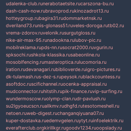
udalenka-club.ru
nerabotaetsite.ru
carszona-bu.ru
dash-cash-now.ru
bravoprod.ru
kinozadrot13.ru
hotteygroup.ru
bagira31.ru
dommarketnsk.ru
dveriland73.ru
nis-glonass51.ru
veles-doroga.ru
tb02.ru
vrema-zdorov.ru
velonik.ru
surgutgloss.ru
nike-air-max-95.ru
nadookna.ru
lubov-pic.ru
mobilreklama.ru
pds-nn.ru
socrat2000.ru
vgurin.ru
spksochi.ru
shkola-klassika.ru
sabeonline.ru
mosoblfencing.ru
masteroptica.ru
lucomoria.ru
iration.ru
devanagari.ru
biblioverde.ru
igro-pictures.ru
dk-tulamash.ru
s-dez-s.ru
peysok.ru
blackcountess.ru
asoftdoc.ru
scifichannel.ru
ocenka-appraisal.ru
mudconnector.ru
hitstih.ru
pik-finance.ru
vip-surfing.ru
wundermoscow.ru
olymp-clan.ru
dr-pavlush.ru
su2lgyoeucscn.ru
allkmv.ru
dhgfd.ru
tesotomeshell.ru
netoen.ru
web-digest.ru
changanqiyuana07.ru
kuper-dostavka.ru
edemvgelen.ru
ytyt.ru
infoelektrik.ru
everafterclub.org
kirillkgr.ru
goodv1234.ru
oopslady.ru