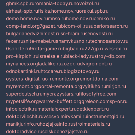
gbmk.spb.ru
romania-today.ru
novoizol.ru
airheat-spb.ru
fisika.home.nov.ru
orakul.spb.ru
demo.home.nov.ru
mnso.ru
home.nov.ru
cemko.ru
comp-land.org
7gazet.ru
bicom-oil.ru
superiorsearch.ru
bulgarianedvizhimost.ru
sn-hram.ru
senovosti.ru
fexer.ru
snite-mebel.ru
anamvkusno.ru
technosaratov.ru
0sporte.ru
9rota-game.ru
bigbad.ru
227gp.ru
wes-ex.ru
pro-kirpichi.ru
israelsale.ru
black-lady.ru
stroy-db.com
mynances.org
ladalike.ru
zozor.ru
dvigremont.ru
odnokartinki.ru
htccare.ru
blogizotovoy.ru
oysters-digital.ru
o-remonte.org
remontdoma.com
myremont.org
portal-remonta.org
vyitikho.ru
mirjon.ru
superdeutsch.ru
mycrazystars.ru
filosofyfree.com
mypetslife.org
warren-buffett.org
greleon.com
sp-or.ru
infoelectrik.ru
materialexpert.ru
detkiexpert.ru
doktorvilechit.ru
vsesvoimirykami.ru
instrumentgid.ru
manikjurinfo.ru
hozjajkainfo.ru
stroimaterials.ru
doktoradvice.ru
selskoehozjajstvo.ru