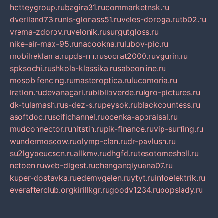
hotteygroup.ru
bagira31.ru
dommarketnsk.ru
dveriland73.ru
nis-glonass51.ru
veles-doroga.ru
tb02.ru
vrema-zdorov.ru
velonik.ru
surgutgloss.ru
nike-air-max-95.ru
nadookna.ru
lubov-pic.ru
mobilreklama.ru
pds-nn.ru
socrat2000.ru
vgurin.ru
spksochi.ru
shkola-klassika.ru
sabeonline.ru
mosoblfencing.ru
masteroptica.ru
lucomoria.ru
iration.ru
devanagari.ru
biblioverde.ru
igro-pictures.ru
dk-tulamash.ru
s-dez-s.ru
peysok.ru
blackcountess.ru
asoftdoc.ru
scifichannel.ru
ocenka-appraisal.ru
mudconnector.ru
hitstih.ru
pik-finance.ru
vip-surfing.ru
wundermoscow.ru
olymp-clan.ru
dr-pavlush.ru
su2lgyoeucscn.ru
allkmv.ru
dhgfd.ru
tesotomeshell.ru
netoen.ru
web-digest.ru
changanqiyuana07.ru
kuper-dostavka.ru
edemvgelen.ru
ytyt.ru
infoelektrik.ru
everafterclub.org
kirillkgr.ru
goodv1234.ru
oopslady.ru