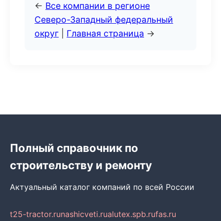
←
Все компании в регионе
Северо-Западный федеральный
округ
|
Главная страница
→
Полный справочник по
строительству и ремонту
Актуальный каталог компаний по всей России
t25-tractor.ru
nashicveti.ru
alutex.spb.ru
fas.ru