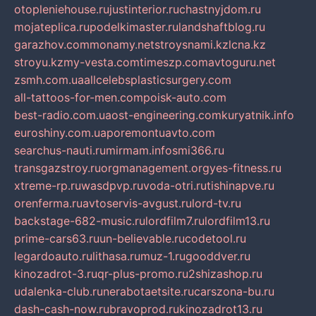
otopleniehouse.ru
justinterior.ru
chastnyjdom.ru
mojateplica.ru
podelkimaster.ru
landshaftblog.ru
garazhov.com
monamy.net
stroysnami.kz
lcna.kz
stroyu.kz
my-vesta.com
timeszp.com
avtoguru.net
zsmh.com.ua
allcelebsplasticsurgery.com
all-tattoos-for-men.com
poisk-auto.com
best-radio.com.ua
ost-engineering.com
kuryatnik.info
euroshiny.com.ua
poremontuavto.com
searchus-nauti.ru
mirmam.info
smi366.ru
transgazstroy.ru
orgmanagement.org
yes-fitness.ru
xtreme-rp.ru
wasdpvp.ru
voda-otri.ru
tishinapve.ru
orenferma.ru
avtoservis-avgust.ru
lord-tv.ru
backstage-682-music.ru
lordfilm7.ru
lordfilm13.ru
prime-cars63.ru
un-believable.ru
codetool.ru
legardoauto.ru
lithasa.ru
muz-1.ru
gooddver.ru
kinozadrot-3.ru
qr-plus-promo.ru
2shizashop.ru
udalenka-club.ru
nerabotaetsite.ru
carszona-bu.ru
dash-cash-now.ru
bravoprod.ru
kinozadrot13.ru