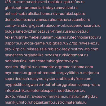
t25-tractor.ru
nashicveti.ru
alutex.spb.ru
fas.ru
gbmk.spb.ru
romania-today.ru
novoizol.ru
airheat-spb.ru
fisika.home.nov.ru
orakul.spb.ru
demo.home.nov.ru
mnso.ru
home.nov.ru
cemko.ru
comp-land.org
7gazet.ru
bicom-oil.ru
superiorsearch.ru
bulgarianedvizhimost.ru
sn-hram.ru
senovosti.ru
fexer.ru
snite-mebel.ru
anamvkusno.ru
technosaratov.ru
0sporte.ru
9rota-game.ru
bigbad.ru
227gp.ru
wes-ex.ru
pro-kirpichi.ru
israelsale.ru
black-lady.ru
stroy-db.com
mynances.org
ladalike.ru
zozor.ru
dvigremont.ru
odnokartinki.ru
htccare.ru
blogizotovoy.ru
oysters-digital.ru
o-remonte.org
remontdoma.com
myremont.org
portal-remonta.org
vyitikho.ru
mirjon.ru
superdeutsch.ru
mycrazystars.ru
filosofyfree.com
mypetslife.org
warren-buffett.org
greleon.com
sp-or.ru
infoelectrik.ru
materialexpert.ru
detkiexpert.ru
doktorvilechit.ru
vsesvoimirykami.ru
instrumentgid.ru
manikjurinfo.ru
hozjajkainfo.ru
stroimaterials.ru