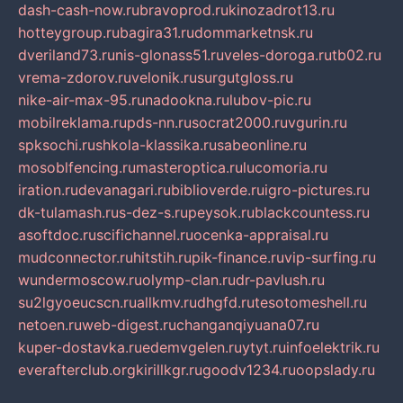
dash-cash-now.ru
bravoprod.ru
kinozadrot13.ru
hotteygroup.ru
bagira31.ru
dommarketnsk.ru
dveriland73.ru
nis-glonass51.ru
veles-doroga.ru
tb02.ru
vrema-zdorov.ru
velonik.ru
surgutgloss.ru
nike-air-max-95.ru
nadookna.ru
lubov-pic.ru
mobilreklama.ru
pds-nn.ru
socrat2000.ru
vgurin.ru
spksochi.ru
shkola-klassika.ru
sabeonline.ru
mosoblfencing.ru
masteroptica.ru
lucomoria.ru
iration.ru
devanagari.ru
biblioverde.ru
igro-pictures.ru
dk-tulamash.ru
s-dez-s.ru
peysok.ru
blackcountess.ru
asoftdoc.ru
scifichannel.ru
ocenka-appraisal.ru
mudconnector.ru
hitstih.ru
pik-finance.ru
vip-surfing.ru
wundermoscow.ru
olymp-clan.ru
dr-pavlush.ru
su2lgyoeucscn.ru
allkmv.ru
dhgfd.ru
tesotomeshell.ru
netoen.ru
web-digest.ru
changanqiyuana07.ru
kuper-dostavka.ru
edemvgelen.ru
ytyt.ru
infoelektrik.ru
everafterclub.org
kirillkgr.ru
goodv1234.ru
oopslady.ru