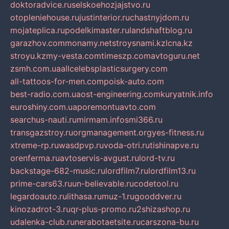
doktoradvice.ru
selskoehozjajstvo.ru
otopleniehouse.ru
justinterior.ru
chastnyjdom.ru
mojateplica.ru
podelkimaster.ru
landshaftblog.ru
garazhov.com
monamy.net
stroysnami.kz
lcna.kz
stroyu.kz
my-vesta.com
timeszp.com
avtoguru.net
zsmh.com.ua
allcelebsplasticsurgery.com
all-tattoos-for-men.com
poisk-auto.com
best-radio.com.ua
ost-engineering.com
kuryatnik.info
euroshiny.com.ua
poremontuavto.com
searchus-nauti.ru
mirmam.info
smi366.ru
transgazstroy.ru
orgmanagement.org
yes-fitness.ru
xtreme-rp.ru
wasdpvp.ru
voda-otri.ru
tishinapve.ru
orenferma.ru
avtoservis-avgust.ru
lord-tv.ru
backstage-682-music.ru
lordfilm7.ru
lordfilm13.ru
prime-cars63.ru
un-believable.ru
codetool.ru
legardoauto.ru
lithasa.ru
muz-1.ru
gooddver.ru
kinozadrot-3.ru
qr-plus-promo.ru
2shizashop.ru
udalenka-club.ru
nerabotaetsite.ru
carszona-bu.ru