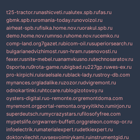
t25-tractor.ru
nashicveti.ru
alutex.spb.ru
fas.ru
gbmk.spb.ru
romania-today.ru
novoizol.ru
airheat-spb.ru
fisika.home.nov.ru
orakul.spb.ru
demo.home.nov.ru
mnso.ru
home.nov.ru
cemko.ru
comp-land.org
7gazet.ru
bicom-oil.ru
superiorsearch.ru
bulgarianedvizhimost.ru
sn-hram.ru
senovosti.ru
fexer.ru
snite-mebel.ru
anamvkusno.ru
technosaratov.ru
0sporte.ru
9rota-game.ru
bigbad.ru
227gp.ru
wes-ex.ru
pro-kirpichi.ru
israelsale.ru
black-lady.ru
stroy-db.com
mynances.org
ladalike.ru
zozor.ru
dvigremont.ru
odnokartinki.ru
htccare.ru
blogizotovoy.ru
oysters-digital.ru
o-remonte.org
remontdoma.com
myremont.org
portal-remonta.org
vyitikho.ru
mirjon.ru
superdeutsch.ru
mycrazystars.ru
filosofyfree.com
mypetslife.org
warren-buffett.org
greleon.com
sp-or.ru
infoelectrik.ru
materialexpert.ru
detkiexpert.ru
doktorvilechit.ru
vsesvoimirykami.ru
instrumentgid.ru