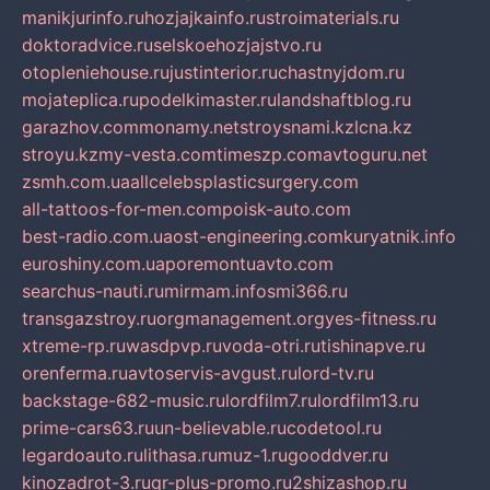
manikjurinfo.ru
hozjajkainfo.ru
stroimaterials.ru
doktoradvice.ru
selskoehozjajstvo.ru
otopleniehouse.ru
justinterior.ru
chastnyjdom.ru
mojateplica.ru
podelkimaster.ru
landshaftblog.ru
garazhov.com
monamy.net
stroysnami.kz
lcna.kz
stroyu.kz
my-vesta.com
timeszp.com
avtoguru.net
zsmh.com.ua
allcelebsplasticsurgery.com
all-tattoos-for-men.com
poisk-auto.com
best-radio.com.ua
ost-engineering.com
kuryatnik.info
euroshiny.com.ua
poremontuavto.com
searchus-nauti.ru
mirmam.info
smi366.ru
transgazstroy.ru
orgmanagement.org
yes-fitness.ru
xtreme-rp.ru
wasdpvp.ru
voda-otri.ru
tishinapve.ru
orenferma.ru
avtoservis-avgust.ru
lord-tv.ru
backstage-682-music.ru
lordfilm7.ru
lordfilm13.ru
prime-cars63.ru
un-believable.ru
codetool.ru
legardoauto.ru
lithasa.ru
muz-1.ru
gooddver.ru
kinozadrot-3.ru
qr-plus-promo.ru
2shizashop.ru