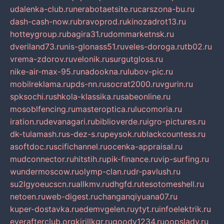
udalenka-club.ru
nerabotaetsite.ru
carszona-bu.ru
dash-cash-now.ru
bravoprod.ru
kinozadrot13.ru
hotteygroup.ru
bagira31.ru
dommarketnsk.ru
dveriland73.ru
nis-glonass51.ru
veles-doroga.ru
tb02.ru
vrema-zdorov.ru
velonik.ru
surgutgloss.ru
nike-air-max-95.ru
nadookna.ru
lubov-pic.ru
mobilreklama.ru
pds-nn.ru
socrat2000.ru
vgurin.ru
spksochi.ru
shkola-klassika.ru
sabeonline.ru
mosoblfencing.ru
masteroptica.ru
lucomoria.ru
iration.ru
devanagari.ru
biblioverde.ru
igro-pictures.ru
dk-tulamash.ru
s-dez-s.ru
peysok.ru
blackcountess.ru
asoftdoc.ru
scifichannel.ru
ocenka-appraisal.ru
mudconnector.ru
hitstih.ru
pik-finance.ru
vip-surfing.ru
wundermoscow.ru
olymp-clan.ru
dr-pavlush.ru
su2lgyoeucscn.ru
allkmv.ru
dhgfd.ru
tesotomeshell.ru
netoen.ru
web-digest.ru
changanqiyuana07.ru
kuper-dostavka.ru
edemvgelen.ru
ytyt.ru
infoelektrik.ru
everafterclub.org
kirillkgr.ru
goodv1234.ru
oopslady.ru